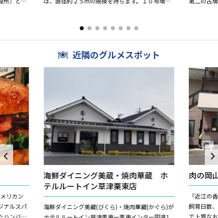
役所）とし
は、直径約２５mの規模を持ちます。１０号墳
第二の古墳
代の首長墓
（５世紀後半〜６世紀前半頃）以外は未調査のた
世紀前半
め明確な時期がわかっていません...
近隣のグルメスポット
海鮮ダイニング美蔵・焼肉華蔵 ホ
肉の岡
テルルートイン草津栗東店
アメリカン
「近江の
ジナルスパ
飼育日数
海鮮ダイニング美蔵(びくら)・焼肉華蔵(かぐら)が
たハンバー
で上質な
ホテルルートイン草津栗東ー栗東インター国道1