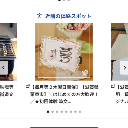
イン３０㎡。全...
さ、...
近隣の体験スポット
味噌等
【毎月第２木曜日開催】【滋賀県
【滋
街道文
栗東市】＼はじめての方大歓迎！
用／
／★初回体験 筆文...
ジナル