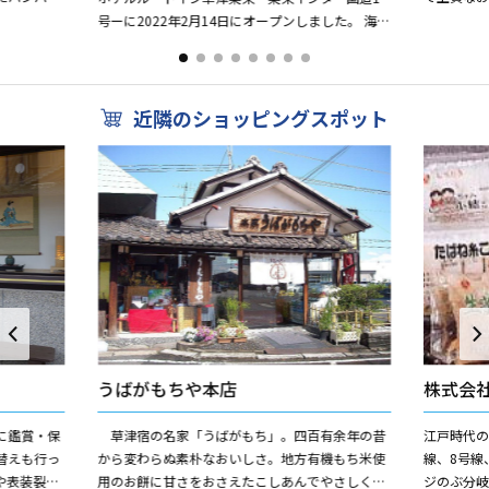
る人続出
トレストラ
号ーに2022年2月14日にオープンしました。 海鮮
にこだわ
居酒屋と焼肉が一緒にお楽しみいただけます。 感
染対...
近隣のショッピングスポット
うばがもちや本店
株式会
に鑑賞・保
草津宿の名家「うばがもち」。四百有余年の昔
江戸時代の
替えも行っ
から変わらぬ素朴なおいしさ。地方有機もち米使
線、8号線
や表装裂ア
用のお餅に甘さをおさえたこしあんでやさしく包
ジのぶ分