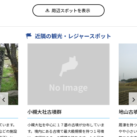
周辺スポットを表示
近隣の観光・レジャースポット
小槻大社古墳群
地山古
ています。
小槻大社を中心に１７基の古墳が分布していま
周濠を持
などの施設
す。境内にある古墳で最大級規模を持つ１号墳
やや小さ