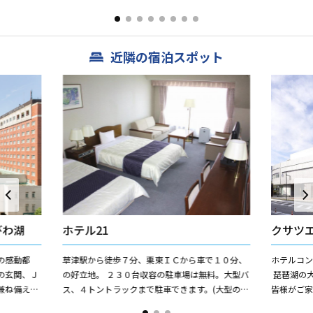
しておりま
み込みその名の由来となった乳母の慈しみのまな
にゃく」
ざし。今も、うばがもちに...
圏の料亭など
近隣の宿泊スポット
びわ湖
ホテル21
クサツ
の感動都
草津駅から徒歩７分、栗東ＩＣから車で１０分、
ホテルコン
の玄関、Ｊ
の好立地。 ２３０台収容の駐車場は無料。大型バ
琵琶湖の
兼ね備えた
ス、４トントラックまで駐車できます。(大型の場
皆様がご
ミュニティ
合は事前予約要) お部屋は、シングル２０㎡・ツ
場所として