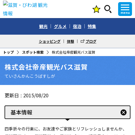
menu
観光
グルメ
宿泊
特集
ショッピング
体験
ブログ
トップ
スポット検索
株式会社帝産観光バス滋賀
株式会社帝産観光バス滋賀
ていさんかんこうばすしが
更新日
2015/08/20
基本情報
cancel
四季折々の行楽に、お友達やご家族とリフレッシュしませんか、