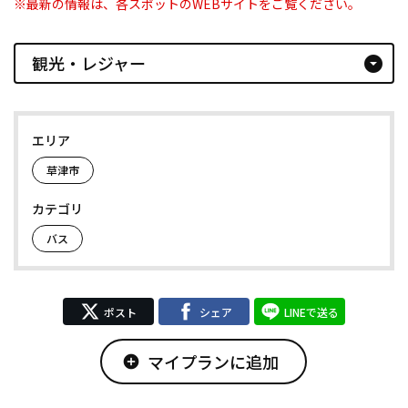
※最新の情報は、各スポットのWEBサイトをご覧ください。
観光・レジャー
arrow_drop_down_circle
エリア
草津市
カテゴリ
バス
ポスト
シェア
LINEで送る
マイプランに追加
add_circle