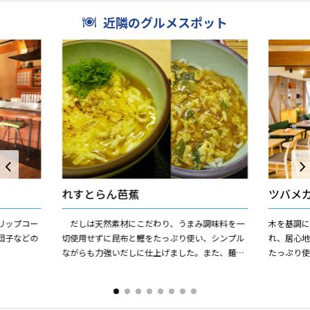
近隣のグルメスポット
れすとらん芭蕉
ツバメ
リップコー
だしは天然素材にこだわり、うまみ調味料を一
木を基調
団子などの
切使用せずに昆布と鰹をたっぷり使い、シンプル
れ、居心
ながらも力強いだしに仕上げました。また、麺も
たっぷり
小麦粉の中で最上級の小麦粉を使用して自家製麺
天気がい
しており、天ぷらやカツは...
手づくりア