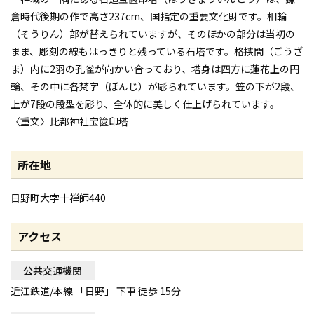
倉時代後期の作で高さ237cm、国指定の重要文化財です。相輪
（そうりん）部が替えられていますが、そのほかの部分は当初の
まま、彫刻の線もはっきりと残っている石塔です。格挟間（ごうざ
ま）内に2羽の孔雀が向かい合っており、塔身は四方に蓮花上の円
輪、その中に各梵字（ぼんじ）が彫られています。笠の下が2段、
上が7段の段型を彫り、全体的に美しく仕上げられています。
〈重文〉比都神社宝篋印塔
所在地
日野町大字十禅師440
アクセス
公共交通機関
近江鉄道/本線 「日野」 下車 徒歩 15分