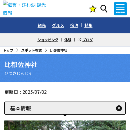
menu
観光
グルメ
宿泊
特集
ショッピング
体験
ブログ
トップ
スポット検索
比都佐神社
比都佐神社
ひつさじんじゃ
更新日
2025/07/02
基本情報
cancel