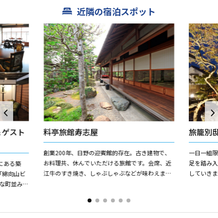
近隣の宿泊スポット
＆ゲスト
料亭旅館寿志屋
旅籠別
創業200年、日野の迎賓館的存在。古き建物で、
一日一組
お料理共、休んでいただける旅館です。会席、近
足を踏み
にある築
江牛のすき焼き、しゃぶしゃぶなどが味わえま
していきま
「綿向山ビ
す。
地に、滝
な町並みは
な宿です。
落ち着く町