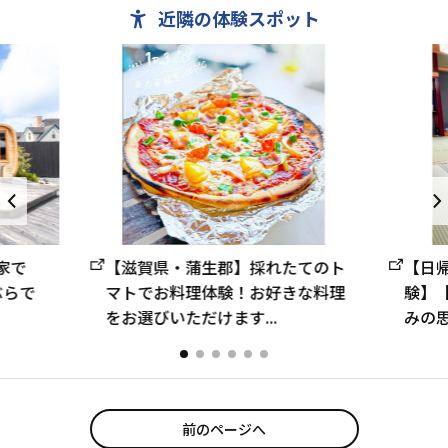
近隣の体験スポット
【日
家で
【滋賀県・蒲生郡】採れたてのト
験】
ぶらで
マトでお料理体験！お好きな料理
みの思
をお選びいただけます...
前のページへ