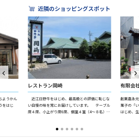
近隣のショッピングスポット
レストラン岡崎
有限会
ちようかん
近江日野牛をはじめ、最高級との評価に恥じな
創業嘉永元
うをはじ
い自慢の味を常にお届けしています。 テーブル
菓子の「
。
席４席、小上がり席6席、個室４室（4〜８名）、
はじめ、
大広間80名様まで。個室・大広間のみ要予約。
す。