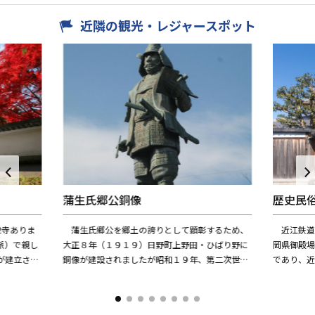
近隣の観光・レジャースポット
蒲生氏郷公銅像
歴史民
2寺ありま
蒲生氏郷公を郷土の誇りとして顕彰するため、
近江鉄道
派）で親し
大正８年（１９１９）日野町上野田・ひばり野に
岡県御殿
が建立さ
銅像が建設されましたが昭和１９年、第二次世界
であり、
ています。
大戦に資源として供給されその後、幾度か再建へ
中兵右衛
の努力がかさねられました...
料館にした