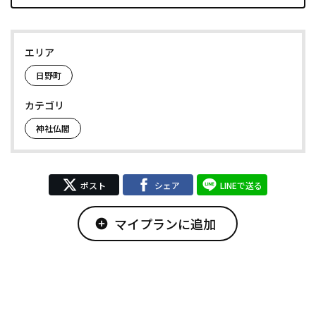
エリア
日野町
カテゴリ
神社仏閣
ポスト
シェア
LINEで送る
マイプランに追加
add_circle