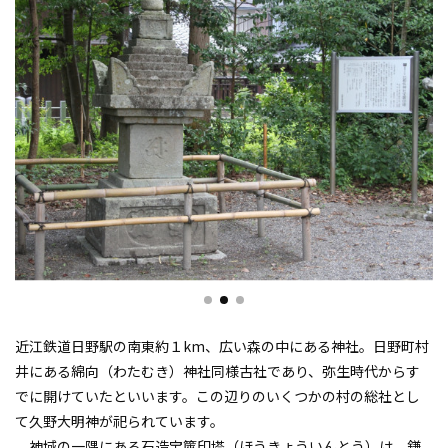
近江鉄道日野駅の南東約１km、広い森の中にある神社。日野町村
井にある綿向（わたむき）神社同様古社であり、弥生時代からす
でに開けていたといいます。この辺りのいくつかの村の総社とし
て久野大明神が祀られています。
神域の一隅にある石造宝篋印塔（ほうきょういんとう）は、鎌