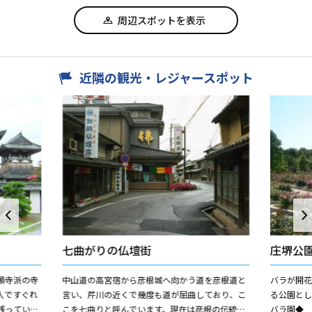
周辺スポットを表示
近隣の観光・レジャースポット
七曲がりの仏壇街
庄堺公
願寺派の寺
中山道の高宮宿から彦根城へ向かう道を彦根道と
バラが開
人ですぐれ
言い、芹川の近くで幾度も道が屈曲しており、こ
る公園とし
残っていま
こを七曲りと呼んでいます。現在は彦根の伝統産
バラ園