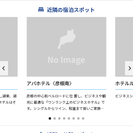
近隣の宿泊スポット
アパホテル〈彦根南〉
ホテル
し湖東、湖
彦根の中心街ベルロードに位 置し、ビジネスや観
ビジネス
ホテルはそ
光に最適な『ワンランク上のビジネスホテル』で
す。シングルからツイン、和室まで揃いご家族連
れでも安心してビジネス価格にてご宿泊していた
だけます。