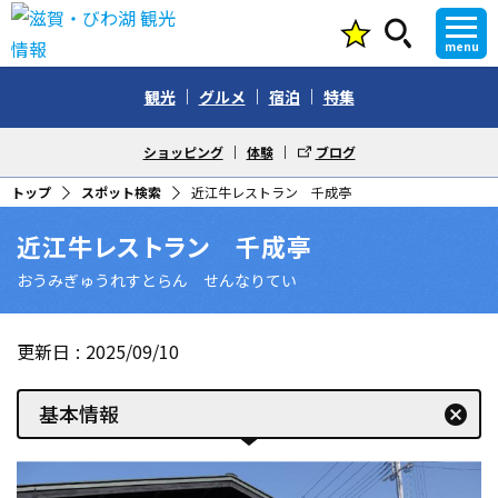
menu
観光
グルメ
宿泊
特集
ショッピング
体験
ブログ
トップ
スポット検索
近江牛レストラン 千成亭
近江牛レストラン 千成亭
おうみぎゅうれすとらん せんなりてい
更新日
2025/09/10
基本情報
cancel