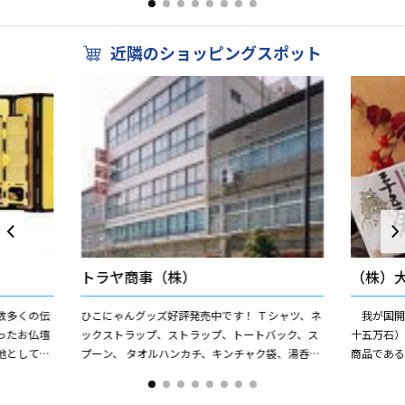
近隣のショッピングスポット
トラヤ商事（株）
（株）
数多くの伝
ひこにゃんグッズ好評発売中です！ Ｔシャツ、ネ
我が国開
ったお仏壇
ックストラップ、ストラップ、トートバック、ス
十五万石
地として高
プーン、 タオルハンカチ、キンチャク袋、湯呑
商品であ
1820）
み、コースター、シールなど
のお客様
ており、城