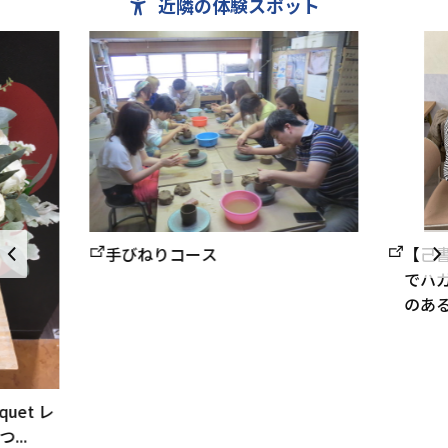
近隣の体験スポット
【己
手びねりコース
でハ
のある
quet レ
..