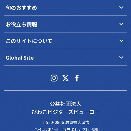
keyboard_arrow_down
旬のおすすめ
keyboard_arrow_down
お役立ち情報
keyboard_arrow_down
このサイトについて
keyboard_arrow_down
Global Site
公益社団法人
びわこビジターズビューロー
〒520-0806 滋賀県大津市
打出浜2番1号「コラボしが21」6階