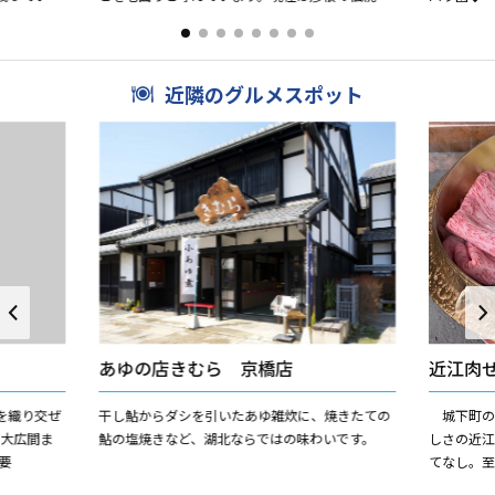
に、池を中
業の仏壇を作る店が軒を並べています。 伝統工芸
類：24
品「彦根仏壇」は、木...
◆は...
近隣のグルメスポット
あゆの店きむら 京橋店
近江肉
を織り交ぜ
干し鮎からダシを引いたあゆ雑炊に、焼きたての
城下町の
の大広間ま
鮎の塩焼きなど、湖北ならではの味わいです。
しさの近
要
てなし。
さい。