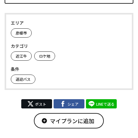
エリア
彦根市
カテゴリ
近江牛
ロケ地
条件
送迎バス
ポスト
シェア
LINEで送る
マイプランに追加
add_circle