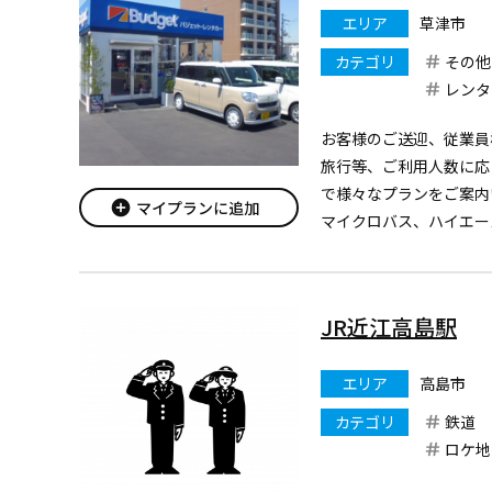
https://mobi
...
エリア
草津市
カテゴリ
その他
レンタ
お客様のご送迎、従業員
旅行等、ご利用人数に応
で様々なプランをご案内
add_circle
マイプランに追加
マイクロバス、ハイエー
揃えております。
全車、高年式モデルの禁
で、清潔で快適です！
JR近江高島駅
カーナビ・ETC車載器・バ
エリア
高島市
カテゴリ
鉄道
ロケ地