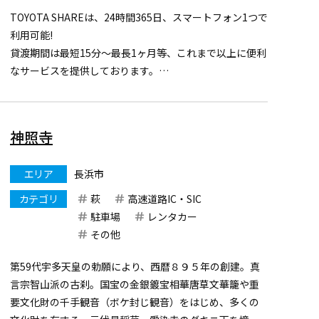
TOYOTA SHAREは、24時間365日、スマートフォン1つで
利用可能!
貸渡期間は最短15分～最長1ヶ月等、これまで以上に便利
なサービスを提供しております。
現在このステーションではヤリスとプリウスをご利用い
ただけます。
まずは、アプリをダウンロードし会員登録をお願いしま
神照寺
す。
https://mobili
...
エリア
長浜市
カテゴリ
萩
高速道路IC・SIC
駐車場
レンタカー
その他
第59代宇多天皇の勅願により、西暦８９５年の創建。真
言宗智山派の古刹。国宝の金銀鍍宝相華唐草文華籠や重
要文化財の千手観音（ボケ封じ観音）をはじめ、多くの