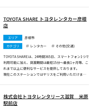
ださい。
・JR西日本グループが運営するレンタカー会社なので安
心
TOYOTA SHARE トヨタレンタカー彦根
・全社ETC車載器・カーナビも標準装備も充実
店
・乗捨てが50㌔以内の場合無料
...
エリア
彦根市
カテゴリ
レンタカー
その他(交通)
TOYOTA SHAREは、24時間365日、スマートフォン1つで
利用可能に加え、貸渡期間は最短15分～最長1ヶ月等、こ
れまで以上に便利なサービスを提供しております。
現在このステーションではヤリスをご利用いただけま
す。
まずは、アプリをダウンロードし会員登録をお願いしま
す。
株式会社トヨタレンタリース滋賀 米原
駅前店