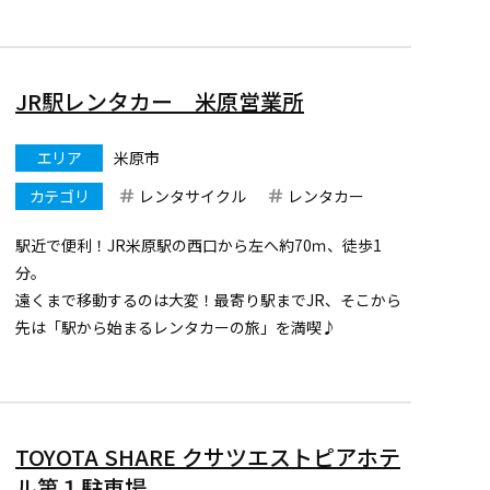
まずは、アプリをダウンロードし会員登録をお願いしま
す。
https://mobility.t
...
JR駅レンタカー 米原営業所
エリア
米原市
カテゴリ
レンタサイクル
レンタカー
駅近で便利！JR米原駅の西口から左へ約70ｍ、徒歩1
分。
遠くまで移動するのは大変！最寄り駅までJR、そこから
先は「駅から始まるレンタカーの旅」を満喫♪
・JR西日本グループが運営するレンタカー会社なので安
心
・全社ETC車載器・カーナビも標準装備も充実
・乗捨てが50㌔以内の場合無料
TOYOTA SHARE クサツエストピアホテ
米原営業所ではレン...
ル第１駐車場