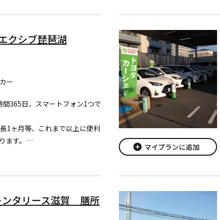
ロードし会員登録をお願いしま
RE エクシブ琵琶湖
カー
24時間365日、スマートフォン1つで
最長1ヶ月等、これまで以上に便利
ります。
add_circle
マイプランに追加
はヤリス・新型プリウスをご利
ロードし会員登録をお願いしま
レンタリース滋賀 膳所