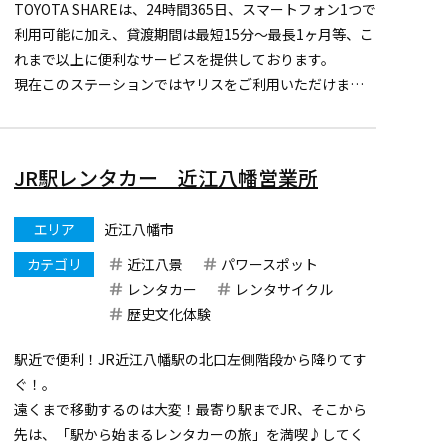
TOYOTA SHAREは、24時間365日、スマートフォン1つで
利用可能に加え、貸渡期間は最短15分～最長1ヶ月等、こ
れまで以上に便利なサービスを提供しております。
現在このステーションではヤリスをご利用いただけま
す。
まずは、アプリをダウンロードし会員登録をお願いしま
す。
JR駅レンタカー 近江八幡営業所
https://mobility.t
...
エリア
近江八幡市
カテゴリ
近江八景
パワースポット
レンタカー
レンタサイクル
歴史文化体験
駅近で便利！JR近江八幡駅の北口左側階段から降りてす
ぐ！。
遠くまで移動するのは大変！最寄り駅までJR、そこから
先は、「駅から始まるレンタカーの旅」を満喫♪してく