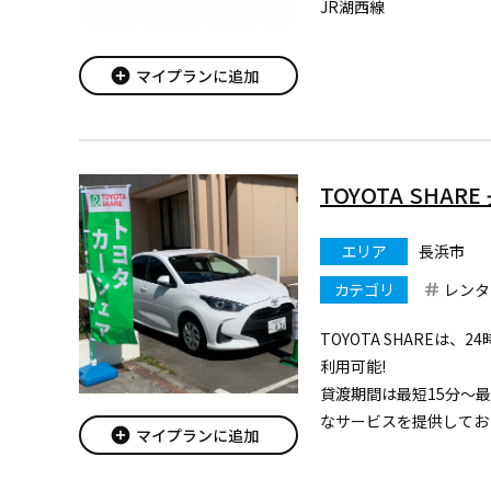
JR湖西線
add_circle
マイプランに追加
TOYOTA SHA
エリア
長浜市
カテゴリ
レンタ
TOYOTA SHAREは、
利用可能!
貸渡期間は最短15分～
なサービスを提供してお
add_circle
マイプランに追加
現在このステーションで
す。