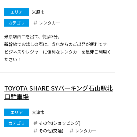
エリア
米原市
カテゴリ
レンタカー
米原駅西口を出て、徒歩3分。
新幹線でお越しの際は、当店からのご出発が便利です。
ビジネスやレジャーに便利なレンタカーを是非ご利用く
ださい！
低燃費で環境にも財布にも優しいハイブリッドカーが充
実！
みんなで乗れるミニバン・ワゴンのハイブリットカーも
TOYOTA SHARE SYパーキング石山駅北
ございます。
口駐車場
ますます安全にご利用いただけますようトヨタセ...
エリア
大津市
カテゴリ
その他(ショッピング)
その他(交通)
レンタカー