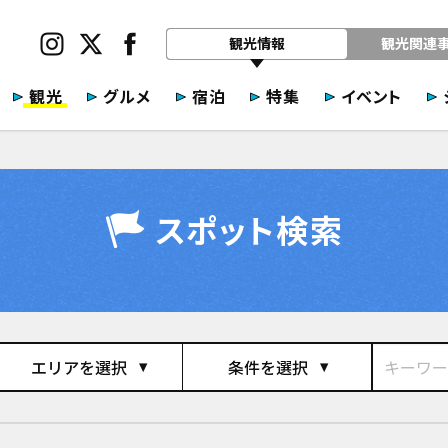
観光情報
観光関連
観光
グルメ
宿泊
特集
イベント
スポット検索
エリアを選択
条件を選択
play_arrow
play_arrow