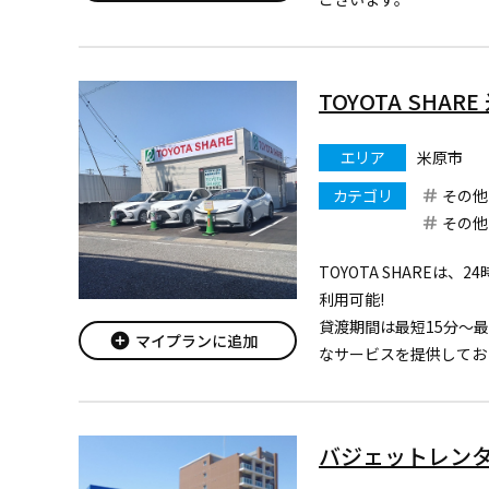
ますます安全にご利用い
ィーセンス
やプリクラッシュセーフ
TOYOTA SHA
援、軽減）
搭載車も続々導入！
エリア
米原市
乗用車系は全車ETC・カ
カテゴリ
その他
その他
TOYOTA SHAREは、
利用可能!
貸渡期間は最短15分～
add_circle
マイプランに追加
なサービスを提供してお
現在このステーションで
用いただけます。
まずは、アプリをダウン
バジェットレン
す。