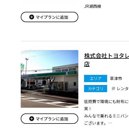
JR湖西線
add_circle
マイプランに追加
株式会社トヨタ
店
エリア
草津市
カテゴリ
レンタ
低燃費で環境にも財布に
実！
みんなで乗れるミニバン
add_circle
マイプランに追加
ございます。