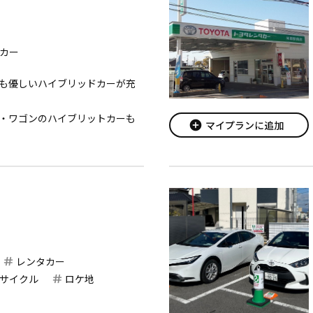
カー
も優しいハイブリッドカーが充
・ワゴンのハイブリットカーも
add_circle
マイプランに追加
ただけますようトヨタセーフテ
ティーシステム（衝突回避を支
ーナビが標準装備、お...
レンタカー
サイクル
ロケ地