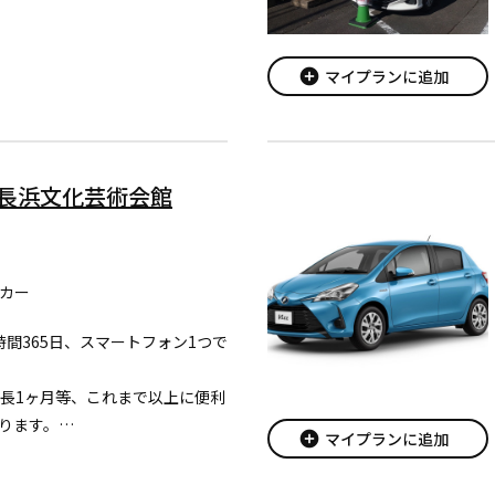
add_circle
マイプランに追加
RE 長浜文化芸術会館
カー
24時間365日、スマートフォン1つで
最長1ヶ月等、これまで以上に便利
ります。
add_circle
マイプランに追加
はヤリスをご利用いただけま