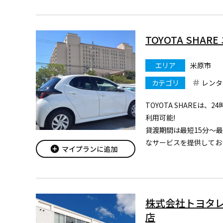
まずは、アプリをダウン
す。
https://mobility.to
...
TOYOTA SHA
エリア
米原市
カテゴリ
レンタ
TOYOTA SHAREは、
利用可能!
貸渡期間は最短15分～
なサービスを提供してお
add_circle
マイプランに追加
現在このステーションで
用いただけます。
まずは、アプリをダウン
す。
株式会社トヨタ
https://mobi
...
店