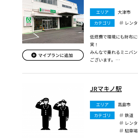
エリア
大津市
カテゴリ
レンタ
低燃費で環境にも財布に
実！
みんなで乗れるミニバン
add_circle
マイプランに追加
ございます。
ますます安全にご利用い
ィーセンスＣ
やプリクラッシュセーフ
JRマキノ駅
援、軽減）
搭載車も続々導入！
エリア
高島市
乗用車系は全車ETC・カ
カテゴリ
鉄道
レンタ
駐車場