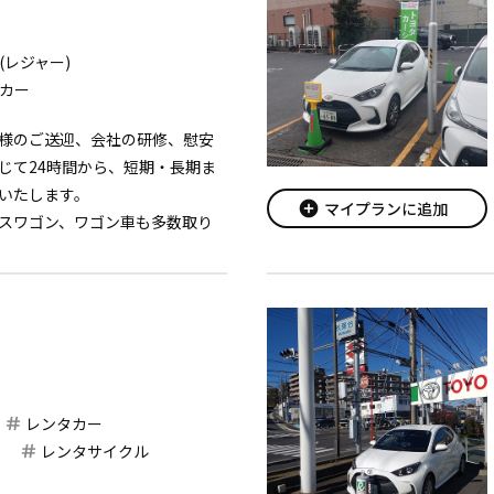
(レジャー)
カー
様のご送迎、会社の研修、慰安
じて24時間から、短期・長期ま
いたします。
add_circle
マイプランに追加
スワゴン、ワゴン車も多数取り
煙車をご用意しておりますの
ックモニ...
レンタカー
レンタサイクル