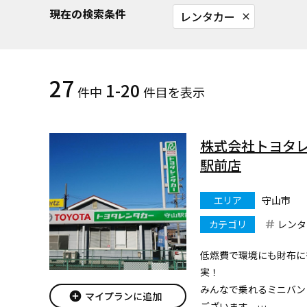
現在の検索条件
レンタカー
close
27
1-20
件中
件目を表示
株式会社トヨタ
駅前店
エリア
守山市
カテゴリ
レンタ
低燃費で環境にも財布に
実！
みんなで乗れるミニバン
add_circle
マイプランに追加
ございます。