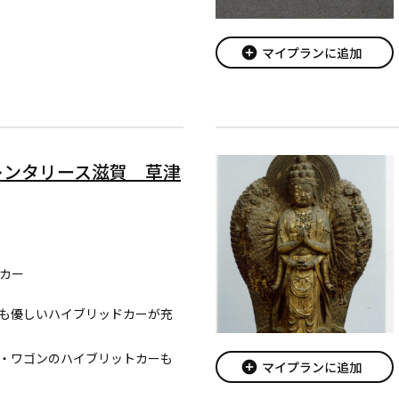
add_circle
マイプランに追加
レンタリース滋賀 草津
カー
も優しいハイブリッドカーが充
・ワゴンのハイブリットカーも
add_circle
マイプランに追加