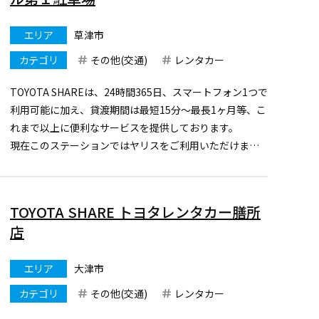
エリア
草津市
カテゴリ
その他(交通)
レンタカー
TOYOTA SHAREは、24時間365日、スマートフォン1つで
利用可能に加え、貸渡期間は最短15分～最長1ヶ月等、こ
れまで以上に便利なサービスを提供しております。
現在このステーションではヤリスをご利用いただけま
す。
まずは、アプリをダウンロードし会員登録をお願いしま
す。
TOYOTA SHARE トヨタレンタカー膳所
https://mobility.t
...
店
エリア
大津市
カテゴリ
その他(交通)
レンタカー