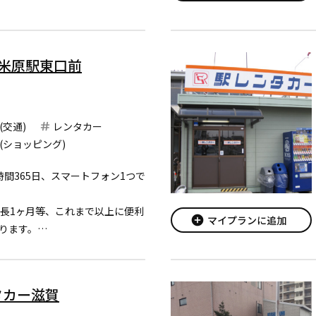
ただけますようトヨタセーフテ
ティーシステム（衝突回避を支
RE 米原駅東口前
ーナビが標準装備、お得...
(交通)
レンタカー
(ショッピング)
24時間365日、スマートフォン1つで
最長1ヶ月等、これまで以上に便利
add_circle
マイプランに追加
ります。
はヤリス・新型プリウスをご利
ロードし会員登録をお願いしま
タカー滋賀