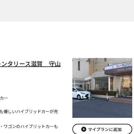
レンタリース滋賀 守山
カー
も優しいハイブリッドカーが充
・ワゴンのハイブリットカーも
add_circle
マイプランに追加