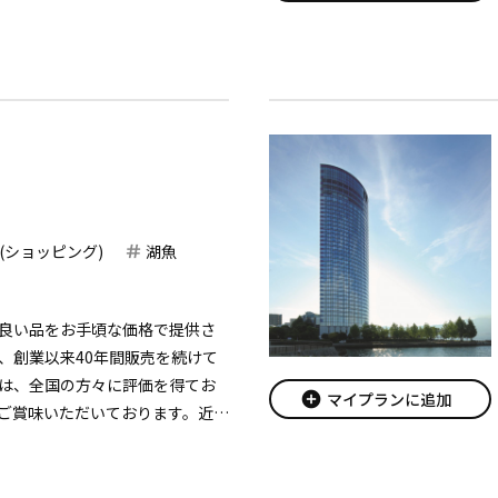
(ショッピング)
湖魚
良い品をお手頃な価格で提供さ
、創業以来40年間販売を続けて
は、全国の方々に評価を得てお
add_circle
マイプランに追加
ご賞味いただいております。近江
めし下さいませ。