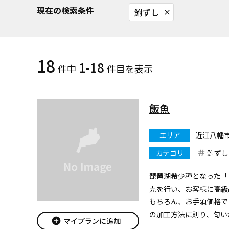
現在の検索条件
鮒ずし
close
18
1-18
件中
件目を表示
飯魚
エリア
近江八幡
カテゴリ
鮒ずし
琵琶湖希少種となった「
売を行い、お客様に高級
もちろん、お手頃価格で
の加工方法に則り、匂い
add_circle
マイプランに追加
わっていただける食べや