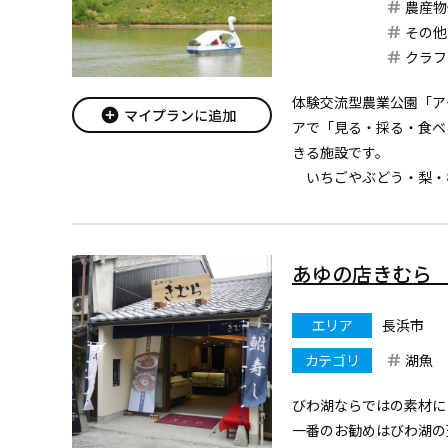
農産物
その他
クラフ
体験交流型農業公園「ア
add_circle
マイプランに追加
アで「見る・採る・食べ
きる施設です。
いちごやぶどう・梨・
穫を体験できる観光農園
品など竜王町の特産品が
ふっくら焼きあがったパ
あゆの店きむら
喫...
エリア
長浜市
カテゴリ
湖魚
びわ湖ならではの素材に
一番のお勧めはびわ湖の