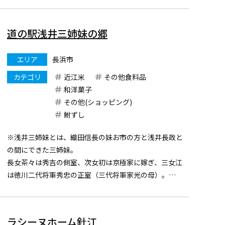
最適です。
道の駅浅井三姉妹の郷
エリア
長浜市
カテゴリ
近江米
その他食料品
和洋菓子
その他(ショッピング)
鮒ずし
※浅井三姉妹とは、織田信長の妹お市の方と浅井長政と
の間にできた三姉妹。
長女茶々は秀吉の側室、次女初は京極家に嫁ぎ、三女江
は徳川二代将軍秀忠の正室（三代将軍家光の母）。
戦国の世を数奇な運命の中生きた浅井家の三姉妹。
その三姉妹にまつわる、関ヶ原から賤ヶ岳を結ぶ街道を
指します。
ラシーヌホーム針江