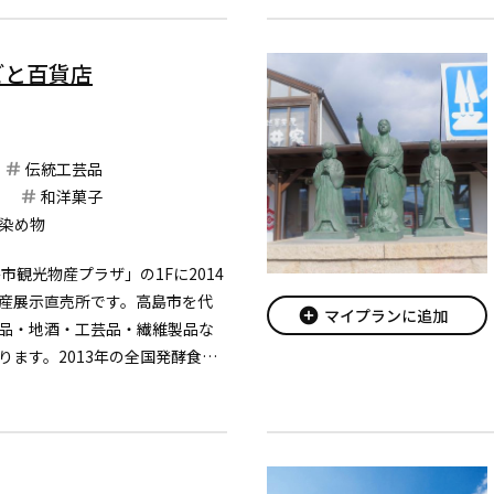
ごと百貨店
伝統工芸品
和洋菓子
染め物
市観光物産プラザ」の1Fに2014
産展示直売所です。高島市を代
add_circle
マイプランに追加
品・地酒・工芸品・繊維製品な
ります。2013年の全国発酵食品
びる『発酵食品』や、クールビ
質を全国に知らしめた『高島ち