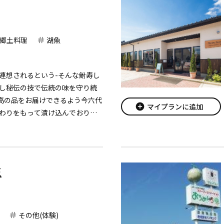
郷土料理
湖魚
連想されるという-そんな鮒寿し
し秘伝の技で伝統の味を守り続
最高の品をお届けできるよう今六代
add_circle
マイプランに追加
わりをもって漬け込んでおりま
味覚をパッケージした「琵琶湖
もさわやかな「若鮎の木の芽だ
王
その他(体験)