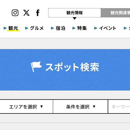
観光情報
観光関連
観光
グルメ
宿泊
特集
イベント
スポット検索
エリアを選択
条件を選択
play_arrow
play_arrow