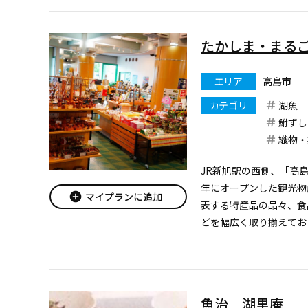
たかしま・まる
エリア
高島市
カテゴリ
湖魚
鮒ずし
織物・
JR新旭駅の西側、「高島
年にオープンした観光物
add_circle
マイプランに追加
表する特産品の品々、食
どを幅広く取り揃えてお
サミット以降、注目を浴
ズムーブメントでその品
ぢみ』の...
魚治 湖里庵