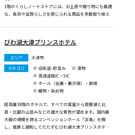
1階のくらしノートストアには、お土産や贈り物にも最適
な、長浜や滋賀らしさを感じられる商品を多数取り揃え
ています。
館内には、飲食店舗が12店舗あり、休憩スペースや琵琶
湖の魚を展示している小さな水族館もあります。
びわ湖大津プリンスホテル
レンタルキッチンやストリートピアノのほか、...
エリア
大津市
カテゴリ
旧街道･町並み
漬物
高速道路IC・SIC
ホール（会議・展示場）・劇場
織物・染め物
超高層38階のホテルで、すべての客室から琵琶湖と比
良・比叡の山並みなどの雄大な景色が望めます。国内最
大級の規模を誇るコンベンションホール「淡海」を擁
し、風景と調和してたたずむびわ湖大津プリンスホテル
は、京都駅から電車で10分と滋賀・京都の観光拠点にも