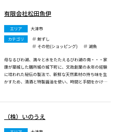
旅のお帰りの際にはぜひお立ち寄りください。
毎週水曜日と土曜日は「やまもりいち」開...
有限会社松田魚伊
エリア
大津市
カテゴリ
鮒ずし
その他(ショッピング)
湖魚
母なるびわ湖、満々と水をたたえるびわ湖の南・・・家
康が築城した膳所城の城下町に、文政創業の永年の経験
に培われた秘伝の製法で、新鮮な天然素材の持ち味を生
かすため、清酒と特製醤油を使い、時間と手間をかけて
炊き上げた、昔懐かしいこだわりの味『湖魚佃煮』の
数々・・・。
また代々伝わる注ぎ足しタレで、備長炭の煙に燻しなが
ら焼い...
（株）いのうえ
エリア
大津市