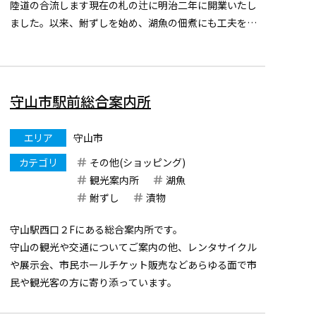
陸道の合流します現在の札の辻に明治二年に開業いたし
ました。以来、鮒ずしを始め、湖魚の佃煮にも工夫を重
ねて参りました。常に良質の原料を吟味し、湖国近江の
幸をお届けいたしております。
※販売専門店のため店内でのお食事はできま...
守山市駅前総合案内所
エリア
守山市
カテゴリ
その他(ショッピング)
観光案内所
湖魚
鮒ずし
漬物
守山駅西口２Fにある総合案内所です。
守山の観光や交通についてご案内の他、レンタサイクル
や展示会、市民ホールチケット販売などあらゆる面で市
民や観光客の方に寄り添っています。
また、駅前総合案内所ではお土産の販売も行っており、