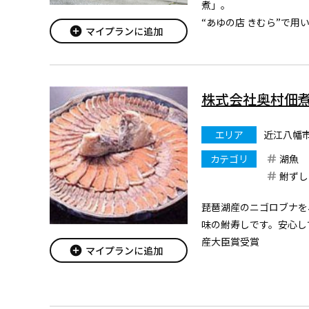
煮」。
“あゆの店 きむら”で
add_circle
マイプランに追加
る小糸漁で捕れた小鮎の
捕れた小鮎は煮炊きする
まろやかに仕上がります
朝一番に揚がったこの新鮮
株式会社奥村佃
エリア
近江八幡
カテゴリ
湖魚
鮒ずし
琵琶湖産のニゴロブナを
味の鮒寿しです。安心し
産大臣賞受賞
add_circle
マイプランに追加