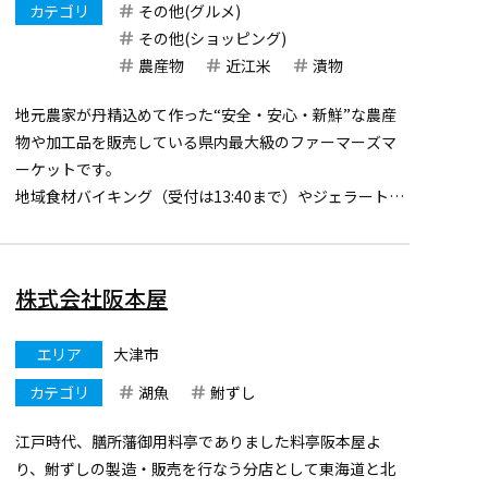
カテゴリ
その他(グルメ)
その他(ショッピング)
農産物
近江米
漬物
地元農家が丹精込めて作った“安全・安心・新鮮”な農産
物や加工品を販売している県内最大級のファーマーズマ
ーケットです。
地域食材バイキング（受付は13:40まで）やジェラートコ
ーナーも併設しています。
株式会社阪本屋
エリア
大津市
カテゴリ
湖魚
鮒ずし
江戸時代、膳所藩御用料亭でありました料亭阪本屋よ
り、鮒ずしの製造・販売を行なう分店として東海道と北