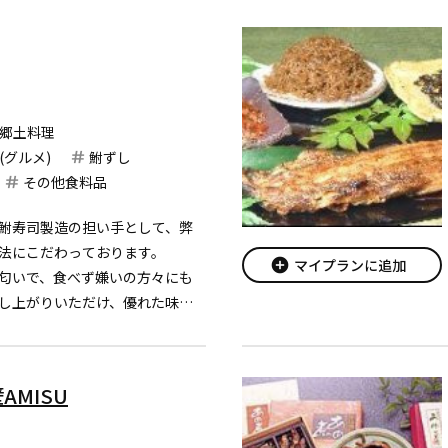
郷土料理
(グルメ)
鮒ずし
その他食料品
鮒寿司製造の担い手として、弊
法にこだわっております。
add_circle
マイプランに追加
匂いで、食べず嫌いの方々にも
し上がりいただけ、優れた味で
けすることに日々努めておりま
ープンした実店舗では、湖国名産
MISU