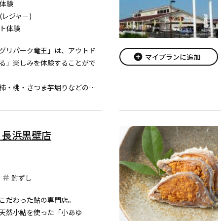
体験
(レジャー)
ト体験
グリパーク竜王」は、アウトド
add_circle
マイプランに追加
る」楽しみを体験することがで
柿・桃・さつま芋堀りなどの収
や、新鮮野菜や果物・畜産加工
勢揃いした直売店があります。
ンも販売しています。
 長浜黒壁店
鮒ずし
こだわった鮎の専門店。
天然小鮎を使った「小あゆ