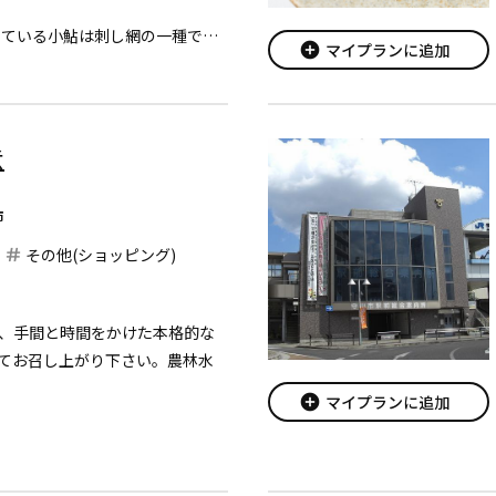
用いている小鮎は刺し網の一種であ
add_circle
マイプランに追加
みを使用しています。小糸漁で
のに最も適しており、柔らかく
。
な小鮎を原...
煮
市
その他(ショッピング)
、手間と時間をかけた本格的な
てお召し上がり下さい。農林水
add_circle
マイプランに追加