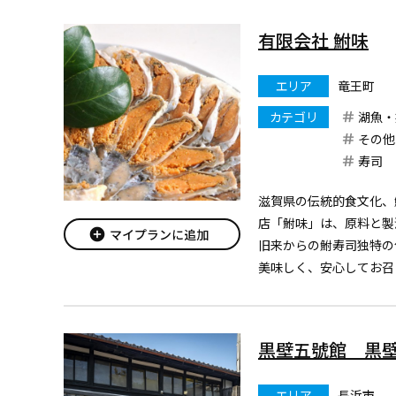
有限会社 鮒味
エリア
竜王町
カテゴリ
湖魚・
その他
寿司
滋賀県の伝統的食文化、
店「鮒味」は、原料と製
add_circle
マイプランに追加
旧来からの鮒寿司独特の
美味しく、安心してお召
ご満足できる商品をお届
す。
2016年7月15日にオ
黒壁五號館 黒壁A
「鮒寿司...
エリア
長浜市