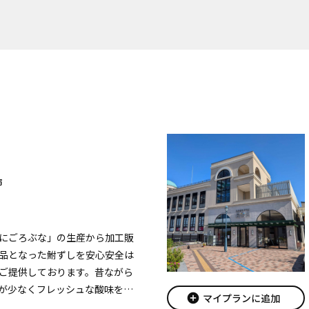
市
にごろぶな」の生産から加工販
品となった鮒ずしを安心安全は
ご提供しております。昔ながら
が少なくフレッシュな酸味を味
add_circle
マイプランに追加
すい鮒ずし作りをしています。