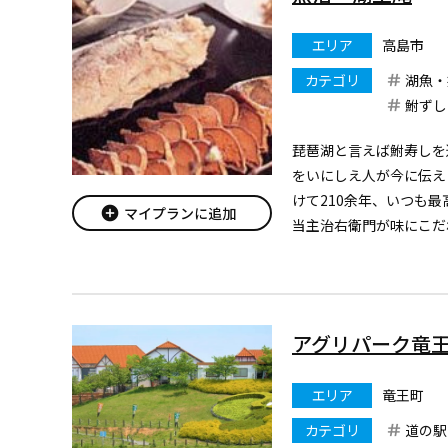
エリア
高島市
カテゴリ
湖魚・
鮒ずし
琵琶湖と言えば鮒寿しを
をいにしえ人が今に伝え
けて210余年、いつも
add_circle
マイプランに追加
当主治右衛門が味にこだ
す。また、琵琶湖の旬の
の四季」、木の芽の香り
き」、ぴりっと...
アグリパーク竜
エリア
竜王町
カテゴリ
道の駅