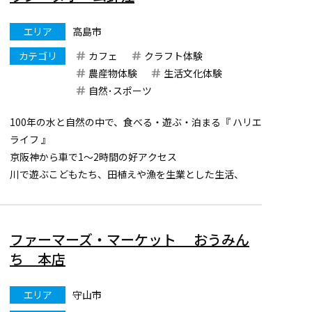
エリア
高島市
カテゴリ
カフェ
クラフト体験
農産物体験
生活文化体験
自然･スポーツ
100年の水と自然の中で、食べる・遊ぶ・泊まる『 ハリエ
ライフ 』
京阪神から車で1～2時間の好アクセス
川で遊ぶこどもたち、田植えや漁を生業とした生活、
人と人との繋がり、
この針江には日本の原風景が広がっています。
湧き水が溢れ、自然と人々の息づかいが感じられる、
ファーマーズ・マーケット おうみん
里山・水の郷での特別な時間。
ち 本店
...
エリア
守山市