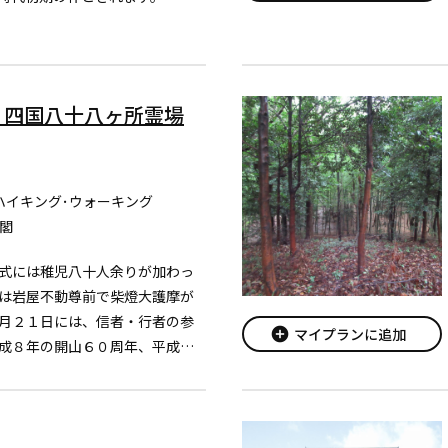
柱の中央に周帯を有するもので
は特に珍しく、また笠を持ち火
 四国八十八ヶ所霊場
ハイキング･ウォーキング
閣
式には稚児八十人余りが加わっ
は岩屋不動尊前で柴燈大護摩が
月２１日には、信者・行者の参
add_circle
マイプランに追加
成８年の開山６０周年、平成１
祈願・祈祷の大護摩のほか、数
た立派な巨大数珠を約５０人ほ