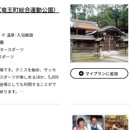
（竜王町総合運動公園）
温泉･入浴施設
園
タースポーツ
スポーツ
場です。テニスを始め、サッカ
add_circle
マイプランに追加
ポーツが楽しめるほか、5,000
会場としても利用することがで
あります。
センターは、体育館・プール・
などが集中し、誰もが楽しくス
でき...