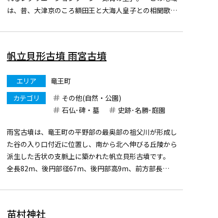
は、昔、大津京のころ額田王と大海人皇子との相聞歌で
有名な蒲生野に位置しておりすべての建物が歴史背景の
もとに大社風となっています。また野外活動ができる芝
生広場や浮き舞台...
帆立貝形古墳 雨宮古墳
エリア
竜王町
カテゴリ
その他(自然・公園)
石仏･碑・墓
史跡･名勝･庭園
雨宮古墳は、竜王町の平野部の最奥部の祖父川が形成し
た谷の入り口付近に位置し、南から北へ伸びる丘陵から
派生した舌状の支脈上に築かれた帆立貝形古墳です。
全長82m、後円部径67m、後円部高9m、前方部長
22m、前方部幅35m、前方部高1.9mを測り、外堤をもつ
一重の周壕をめぐらせています。滋賀県下第三位 の規模
で、発掘...
苗村神社