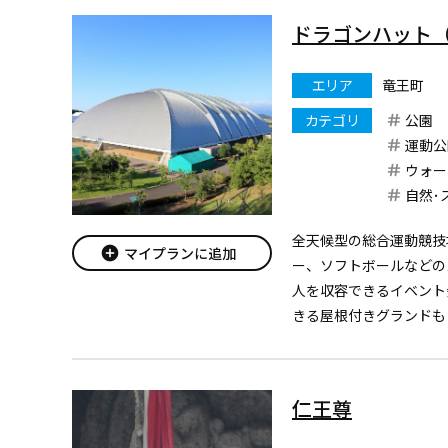
ドラゴンハット
エリア
竜王町
カテゴリ
公園
運動公
ウォー
自然･
全天候型の総合運動競技
add_circle
マイプランに追加
ー、ソフトボールなどのス
人を収容できるイベント
きる屋根付きグランドも
また、ドラゴンスポーツ
弓道場・採暖室（風呂）
ポーツ活動や体力づくりが
仁王尊