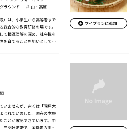
グラウンド
山・高原
設）は、小学生から高齢者まで
add_circle
マイプランに追加
る総合的な教育研修の場です。
して相互理解を深め、社会性を
性を育てることを狙いとしてい
ションやスポーツ合宿、企業研
ただけます。
閣
ていませんが、古くは「岡屋大
よばれていました。現在の本殿
たことが確認できています。中
、三間社流造で、国指定の重要