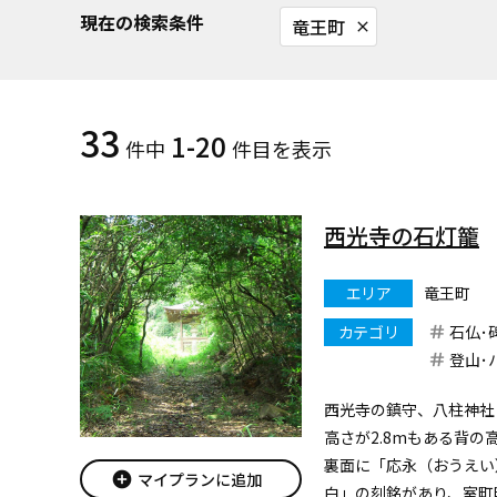
現在の検索条件
竜王町
close
33
1-20
件中
件目を表示
西光寺の石灯籠
エリア
竜王町
カテゴリ
石仏･
登山･
西光寺の鎮守、八柱神社
高さが2.8mもある背の
裏面に「応永（おうえい）
add_circle
マイプランに追加
白」の刻銘があり、室町