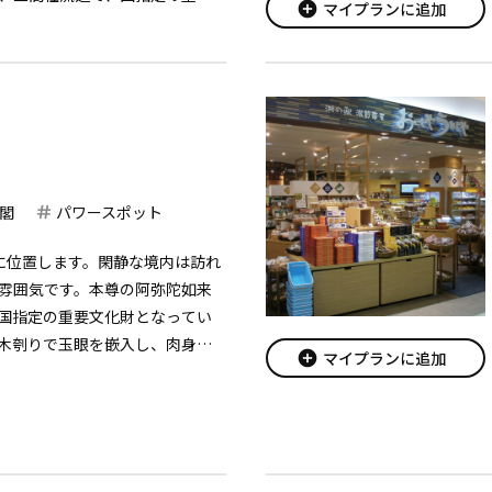
add_circle
マイプランに追加
深い緑に囲まれた静かな社です。
閣
パワースポット
に位置します。閑静な境内は訪れ
雰囲気です。本尊の阿弥陀如来
国指定の重要文化財となってい
木刳りで玉眼を嵌入し、肉身は
add_circle
マイプランに追加
施しています。