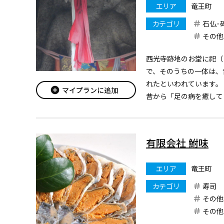
エリア
竜王町
カテゴリ
石仏･
その他
西光寺跡地のお堂に祀（
で、そのうちの一体は、
れたといわれています。
add_circle
マイプランに追加
昔から「足の病を癒して
毎年7月に開かれる千日
らじ）をお供えする風習
参拝者が今も絶えません
有限会社 鮒味
エリア
竜王町
カテゴリ
寿司
その他
その他