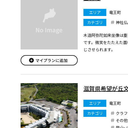
エリア
竜王町
カテゴリ
神社仏
木造阿弥陀如来坐像は重
です。微笑をたたえた面
じさせられます。
add_circle
マイプランに追加
滋賀県希望が丘
エリア
竜王町
カテゴリ
クラフ
その他
登山･