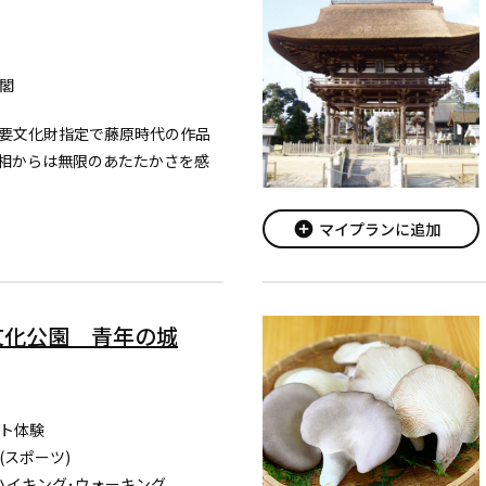
閣
要文化財指定で藤原時代の作品
相からは無限のあたたかさを感
add_circle
マイプランに追加
文化公園 青年の城
ト体験
(スポーツ)
ハイキング･ウォーキング