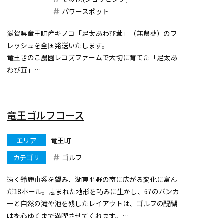
パワースポット
滋賀県竜王町産キノコ「足太あわび茸」（無農薬）のフ
レッシュを全国発送いたします。
竜王きのこ農園レコズファームで大切に育てた「足太あ
わび茸」
コリコリした歯ざわりの足太あわび茸はまさに海のアワ
ビの様で熱を加えてもその歯ざわり感は損なわれずカサ
と共に足までとっても美味しいのが特徴です。ビタミン
竜王ゴルフコース
B2やβグルカンが豊富に...
エリア
竜王町
カテゴリ
ゴルフ
遠く鈴鹿山系を望み、湖東平野の南に広がる変化に富ん
だ18ホール。恵まれた地形を巧みに生かし、67のバンカ
ーと自然の滝や池を残したレイアウトは、ゴルフの醍醐
味を心ゆくまで満喫させてくれます。