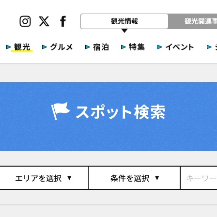
観光情報
観光関連
観光
グルメ
宿泊
特集
イベント
スポット検索
エリアを選択
条件を選択
play_arrow
play_arrow