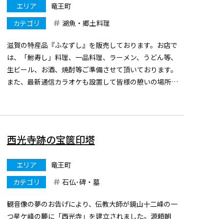
エリア
竜王町
カテゴリ
湖魚・郷土料理
滋賀の特産品『ふなずし』を販売しております。お店で
は、「鮒寿し」料理、一品料理、ラーメン、うどん等、
生ビール、お酒、焼酎等ご準備させて頂いております。
また、最新通信カラオケも設置して皆様の憩いの場所と
して、安く、楽しくおくつろぎ頂きますようお待ちいた
しております
西光寺跡の宝篋印塔
エリア
竜王町
カテゴリ
石仏･碑・墓
観音像の夢のお告げにより、伝教大師が鏡山十二峰の一
つ星ケ峰の麓に「西光寺」を建立されました。源頼朝