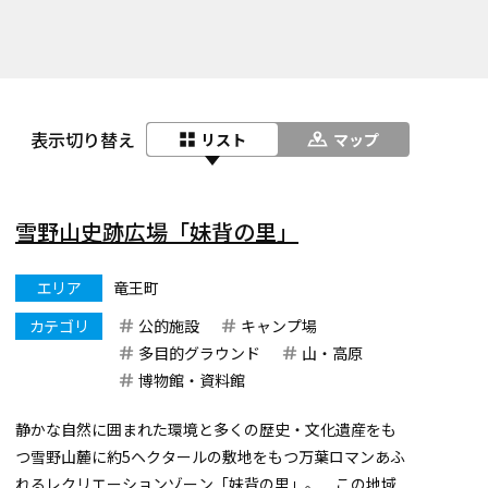
表示切り替え
リスト
マップ
雪野山史跡広場「妹背の里」
エリア
竜王町
カテゴリ
公的施設
キャンプ場
多目的グラウンド
山・高原
博物館・資料館
静かな自然に囲まれた環境と多くの歴史・文化遺産をも
つ雪野山麓に約5ヘクタールの敷地をもつ万葉ロマンあふ
れるレクリエーションゾーン「妹背の里」。 この地域