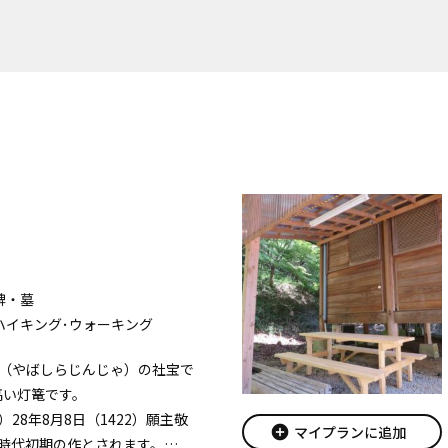
碑・墓
ハイキング･ウォーキング
（やばしらじんじゃ）の社宝で
高い灯篭です。
28年8月8日（1422）願主敬
add_circle
マイプランに追加
時代初期の作とされます。