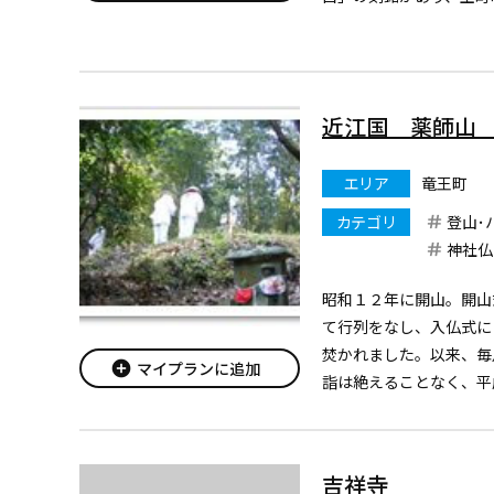
願主は不明。
当時の様式の多くは、丸
すが、この八角柱の灯篭
袋には...
近江国 薬師山
エリア
竜王町
カテゴリ
登山･
神社仏
昭和１２年に開山。開山
て行列をなし、入仏式に
焚かれました。以来、毎
add_circle
マイプランに追加
詣は絶えることなく、平
８年の開山７０周年では
珠玉に信者の名前が入っ
どが一つの輪になって...
吉祥寺