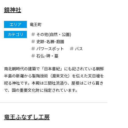
鏡神社
エリア
竜王町
カテゴリ
その他(自然・公園)
史跡･名勝･庭園
パワースポット
バス
石仏･碑・墓
南北朝時代の建築で「日本書紀」にも記されている朝鮮
半島の新羅から製陶技術（渡来文化）を伝えた天日槍を
祀る神社です。本殿は三間社流造り、屋根はこけら葺き
で、国の重要文化財に指定されています。
竜王ふなずし工房