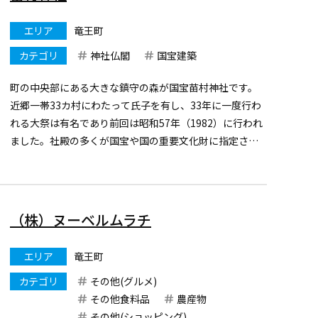
エリア
竜王町
カテゴリ
神社仏閣
国宝建築
町の中央部にある大きな鎮守の森が国宝苗村神社です。
近郷一帯33カ村にわたって氏子を有し、33年に一度行わ
れる大祭は有名であり前回は昭和57年（1982）に行われ
ました。社殿の多くが国宝や国の重要文化財に指定され
ています。
背景になっている森とあいまって荘厳さを見せる楼門
をくぐると、国宝の西本殿（祭神国狭槌命（くに...
（株）ヌーベルムラチ
エリア
竜王町
カテゴリ
その他(グルメ)
その他食料品
農産物
その他(ショッピング)