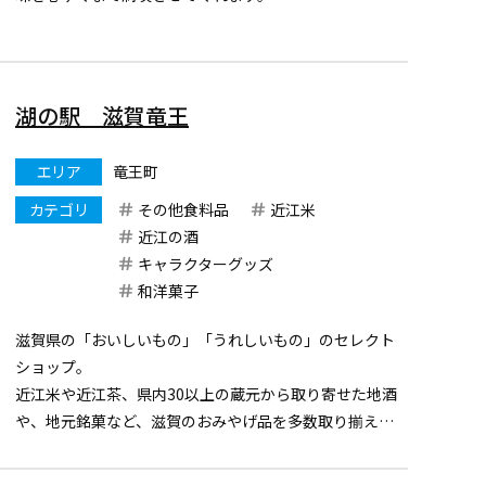
名物ホールはアウトコースでは、3つの池に囲まれた戦
略的なパー5の7番ホール。インコースでは、グリーン両
サイドに広がる池がプレッ...
湖の駅 滋賀竜王
エリア
竜王町
カテゴリ
その他食料品
近江米
近江の酒
キャラクターグッズ
和洋菓子
滋賀県の「おいしいもの」「うれしいもの」のセレクト
ショップ。
近江米や近江茶、県内30以上の蔵元から取り寄せた地酒
や、地元銘菓など、滋賀のおみやげ品を多数取り揃えて
います。