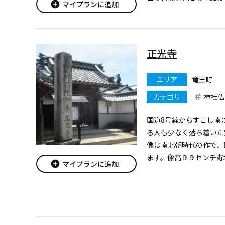
add_circle
マイプランに追加
文化財になっています。
正光寺
エリア
竜王町
カテゴリ
神社仏
国道8号線からすこし南
る人も少なく落ち着いた
像は南北朝時代の作で、
ます。像高９９センチ寄
add_circle
マイプランに追加
粉溜塗、衲衣は漆塗りを