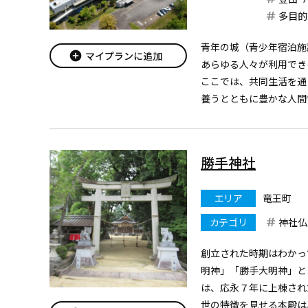
多目的
青年の城（青少年宿泊施
add_circle
マイプランに追加
あらゆる人々が利用でき
ここでは、共同生活を通
養うとともに豊かな人間
ます。
学校の入学オリエンテー
修等様々な形でご利用い
勝手神社
エリア
竜王町
カテゴリ
神社仏
創立された時期はわかっ
明神」「勝手大明神」と
は、応永７年に上棟され
世の特徴を見せる本殿は