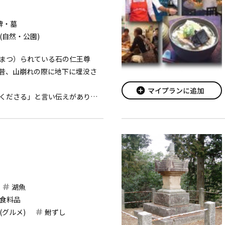
碑・墓
(自然・公園)
まつ）られている石の仁王尊
昔、山崩れの際に地下に埋没さ
add_circle
マイプランに追加
くださる」と言い伝えがあり、
会（せんにちえ）には、草鞋（わ
があって平癒（へいゆ）を願う
。
湖魚
食料品
(グルメ)
鮒ずし