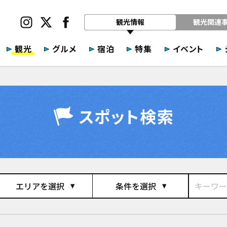
観光情報
観光関連
観光
グルメ
宿泊
特集
イベント
スポット検索
エリアを選択
条件を選択
play_arrow
play_arrow