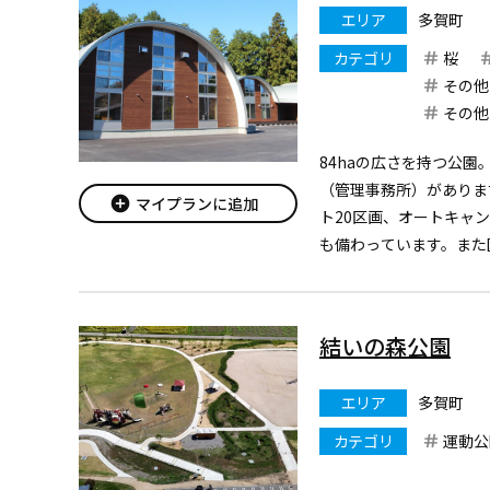
エリア
多賀町
カテゴリ
桜
その他
その他
84haの広さを持つ公
（管理事務所）がありま
add_circle
マイプランに追加
ト20区画、オートキャ
も備わっています。また
（人工ゲレンデ、フィー
ンターなどがあります。
84ha。バンガロー9棟、テ
結いの森公園
エリア
多賀町
カテゴリ
運動公
.