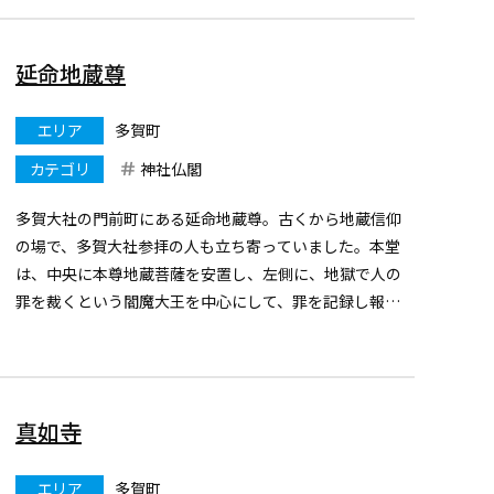
延命地蔵尊
エリア
多賀町
カテゴリ
神社仏閣
多賀大社の門前町にある延命地蔵尊。古くから地蔵信仰
の場で、多賀大社参拝の人も立ち寄っていました。本堂
は、中央に本尊地蔵菩薩を安置し、左側に、地獄で人の
罪を裁くという閻魔大王を中心にして、罪を記録し報告
するという倶生神、司録神、浄玻梨を配して、地獄の場
面を表し、右側に地獄の苦を救う千手千眼自在菩薩を配
している。
真如寺
エリア
多賀町