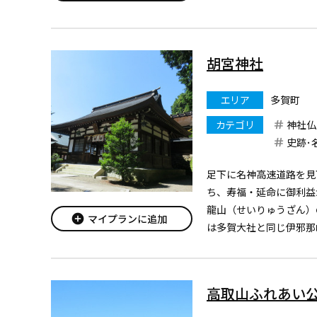
ヶ淵」と呼ばれる景勝の
胡宮神社
エリア
多賀町
カテゴリ
神社仏
史跡･
足下に名神高速道路を見
ち、寿福・延命に御利益
龍山（せいりゅうざん）
add_circle
マイプランに追加
は多賀大社と同じ伊邪那
邪那美命（いざなみのみ
んじ）の鎮守社であった
いわれる場所に建ってい..
高取山ふれあい