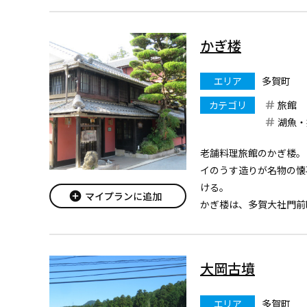
方やビールに関するいろ
す。
かぎ楼
エリア
多賀町
カテゴリ
旅館
湖魚・
老舗料理旅館のかぎ楼。
イのうす造りが名物の懐
ける。
add_circle
マイプランに追加
かぎ楼は、多賀大社門前
（小沢嘉彦氏所有）で、
築）された木造二階一部
八平方メートル。参道に
大岡古墳
が建ち、後方に...
エリア
多賀町