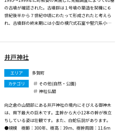
の古墳が確認された。古墳群は１号墳の築造を契機に６
世紀後半から７世紀中頃にわたって形成されたと考えら
れ、古墳群の終末期には小型の横穴式石室や竪穴系小石
室が築造されている。古墳の中には、礫床上にベンガラ
を散布したものや、ミニチュアの土師器甕、実用品の煮
炊具などが...
井戸神社
エリア
多賀町
カテゴリ
その他(自然・公園)
神社仏閣
向之倉の山間部にある井戸神社の境内にそびえる御神木
は、県下最大の巨木です。主幹から大小12本の幹が株立
ちしている姿は壮観です。また、白蛇伝説があります。
●規模 樹齢：300年、樹高：39m、樹幹周囲：11.6m