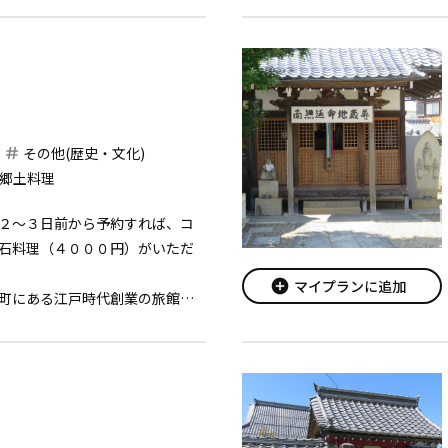
いろな話も聞かせてもらえま
その他(歴史・文化)
郷土料理
２〜３日前から予約すれば、コ
石料理（４０００円）がいただ
add_circle
マイプランに追加
町にある江戸時代創業の旅館
明治十年に建築（大正期に増
三階建の瓦葺。建築面積は三百
面して二階建、入母屋造の主屋