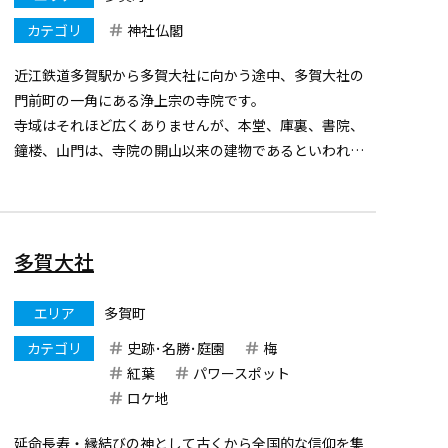
カテゴリ
神社仏閣
近江鉄道多賀駅から多賀大社に向かう途中、多賀大社の
門前町の一角にある浄上宗の寺院です。
寺域はそれほど広くありませんが、本堂、庫裏、書院、
鐘楼、山門は、寺院の開山以来の建物であるといわれて
います。
また、本堂に安置されている本尊の木造阿弥陀如来坐像
は、多賀大社の本地堂の本尊でしたが、明治時代初期、
神仏分離が行われ時...
多賀大社
エリア
多賀町
カテゴリ
史跡･名勝･庭園
梅
紅葉
パワースポット
ロケ地
延命長寿・縁結びの神として古くから全国的な信仰を集