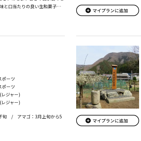
味と口当たりの良い生和菓子で
add_circle
マイプランに追加
スポーツ
スポーツ
(レジャー)
(レジャー)
下旬 / アマゴ：3月上旬から5
add_circle
マイプランに追加