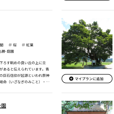
地。水の神・自然の神。
閣
桜
紅葉
名勝･庭園
下ろす眺めの良い丘の上に立
があると伝えられています。青
の巨石信仰が起源といわれ祭神
add_circle
マイプランに追加
岐命（いざなぎのみこと）・伊
こと）。もとは敏満寺（びんま
ので、敏満寺の境内であったと
.
公園