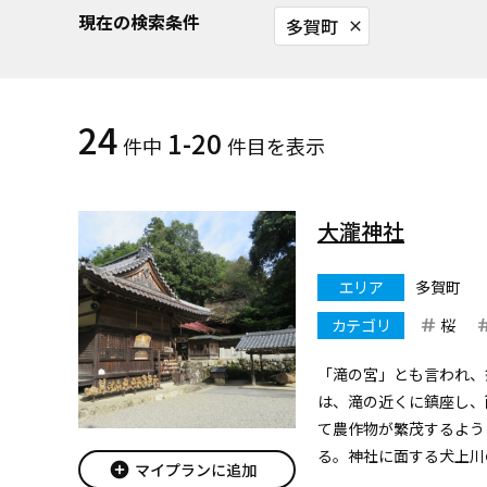
現在の検索条件
多賀町
close
24
1-20
件中
件目を表示
大瀧神社
エリア
多賀町
カテゴリ
桜
「滝の宮」とも言われ、
は、滝の近くに鎮座し、
て農作物が繁茂するよう
る。神社に面する犬上川
add_circle
マイプランに追加
れ落ちながら奇岩怪岩の