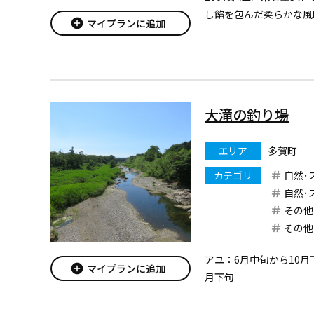
し餡を包んだ柔らかな風
add_circle
マイプランに追加
す。
大滝の釣り場
エリア
多賀町
カテゴリ
自然･
自然･
その他
その他
アユ：6月中旬から10月
add_circle
マイプランに追加
月下旬