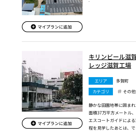
add_circle
マイプランに追加
キリンビール滋賀
レッジ滋賀工場
エリア
多賀町
カテゴリ
その他
静かな田園地帯に囲まれ
面積37万平方メートル
エスコートガイドによる
add_circle
マイプランに追加
程を見学したあとは、で
いううれしいおまけ付き