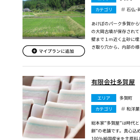
カテゴリ
石仏･
あけぼのパーク多賀から
の大岡古墳が保存されて
壁まで１ｍ近く土砂に埋
き取り穴から、内部の様
add_circle
マイプランに追加
自由
有限会社多賀屋
エリア
多賀町
カテゴリ
和洋菓
総本家”多賀屋”は時代
餅”の老舗です。真心込
100％純国産米を主原