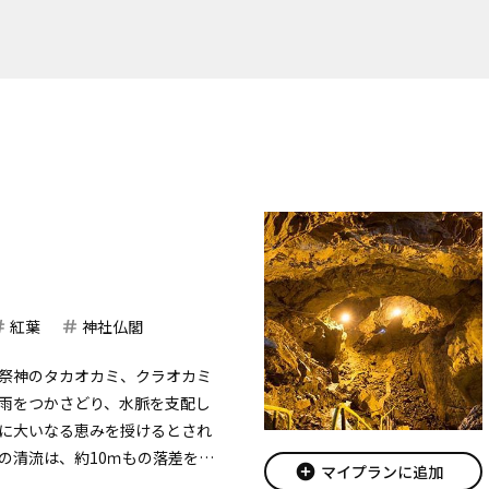
紅葉
神社仏閣
祭神のタカオカミ、クラオカミ
雨をつかさどり、水脈を支配し
に大いなる恵みを授けるとされ
の清流は、約10ｍもの落差を流
add_circle
マイプランに追加
間をうねっていきます。「大蛇