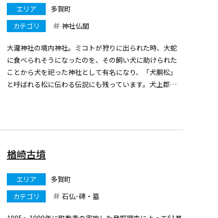
エリア
多賀町
カテゴリ
神社仏閣
大瀧神社の境内神社。ミコトが狩りに出られた時、大蛇
に食べられそうになったのを、その飼い犬に助けられた
ことから犬を祀った神社として有名になり、「犬胴松」
と呼ばれる松に伝わる伝説にも残っています。犬上郡の
地名も「犬噛」からきているといわれています。
楢崎古墳
エリア
多賀町
カテゴリ
石仏･碑・墓
1995〜1999年に町教委の実施した発掘調査によって61基