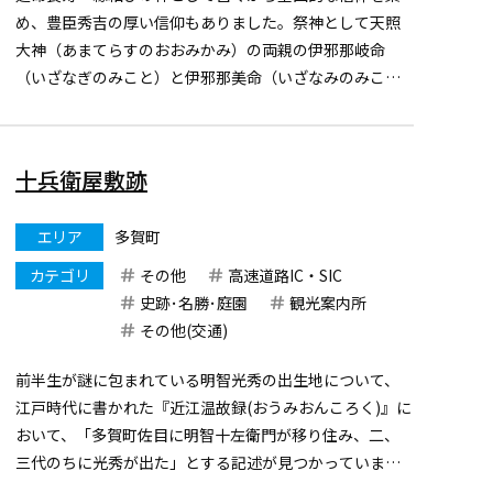
め、豊臣秀吉の厚い信仰もありました。祭神として天照
大神（あまてらすのおおみかみ）の両親の伊邪那岐命
（いざなぎのみこと）と伊邪那美命（いざなみのみこ
と）を祀っている旧官弊大社です。「お多賀さん」の名
で親しまれ、駅前の大鳥居から神社までの参道の両わき
にみやげ店などが並びま...
十兵衛屋敷跡
エリア
多賀町
カテゴリ
その他
高速道路IC・SIC
史跡･名勝･庭園
観光案内所
その他(交通)
前半生が謎に包まれている明智光秀の出生地について、
江戸時代に書かれた『近江温故録(おうみおんころく)』に
おいて、「多賀町佐目に明智十左衛門が移り住み、二、
三代のちに光秀が出た」とする記述が見つかっていま
す。また、滋賀県多賀町での現地調査により、光秀を守っ