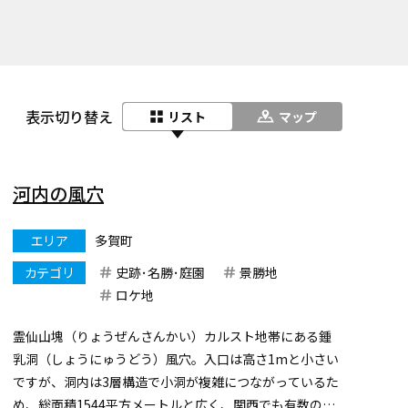
表示切り替え
リスト
マップ
河内の風穴
エリア
多賀町
カテゴリ
史跡･名勝･庭園
景勝地
ロケ地
霊仙山塊（りょうぜんさんかい）カルスト地帯にある鍾
乳洞（しょうにゅうどう）風穴。入口は高さ1mと小さい
ですが、洞内は3層構造で小洞が複雑につながっているた
め、総面積1544平方メートルと広く、関西でも有数の鍾