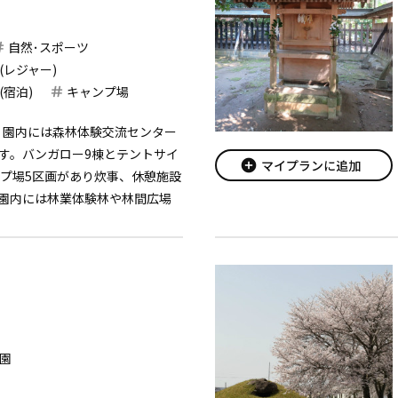
自然･スポーツ
(レジャー)
(宿泊)
キャンプ場
園。園内には森林体験交流センター
す。バンガロー9棟とテントサイ
add_circle
マイプランに追加
ンプ場5区画があり炊事、休憩施設
園内には林業体験林や林間広場
ルドアスレッチク）、焼き肉セ
ン...
園