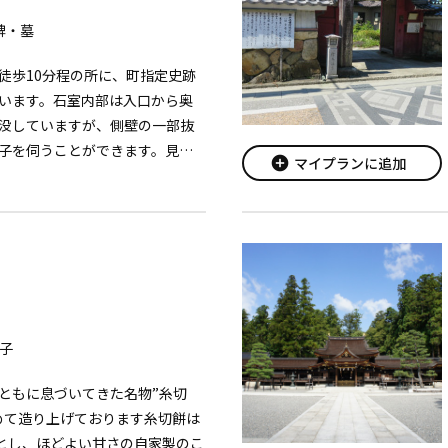
碑・墓
徒歩10分程の所に、町指定史跡
います。石室内部は入口から奥
没していますが、側壁の一部抜
子を伺うことができます。見学
add_circle
マイプランに追加
子
とともに息づいてきた名物”糸切
めて造り上げております糸切餅は
料とし、ほどよい甘さの自家製のこ