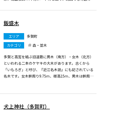
乳洞といわれています。洞内温度が一年を通して12℃か
ら13℃であるため、夏は涼しく冬は暖かいです。 大正
11年（...
飯盛木
エリア
多賀町
カテゴリ
森・並木
多賀と高宮を結ぶ旧道筋に男木（南方）・女木（北方）
といわれる二本のケヤキの大木があります。古くから
「いもろぎ」と呼び、『近江名木誌』にも記されている
名木です。女木幹周り9.75ｍ、樹高15ｍ、男木は幹周り
6.32ｍ、樹高15ｍ、樹齢はともに約1200年と推定されて
います。
この木で作った杓子で、天皇に食事を捧げたとこ...
犬上神社（多賀町）