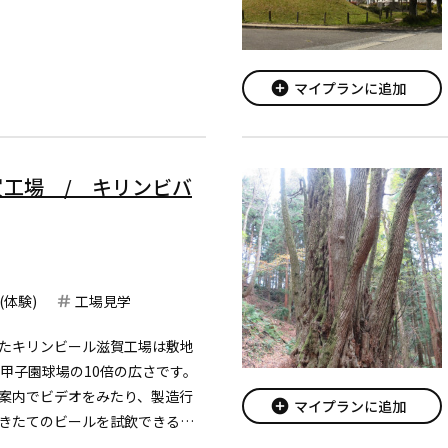
add_circle
マイプランに追加
工場 / キリンビバ
(体験)
工場見学
たキリンビール滋賀工場は敷地
、甲子園球場の10倍の広さです。
案内でビデオをみたり、製造行
add_circle
マイプランに追加
きたてのビールを試飲できると
。そのほか上手なビールの注ぎ