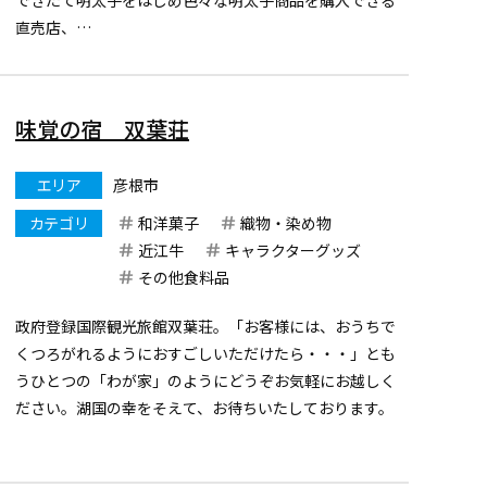
直売店、
明太子を使った軽食が楽しめるフードコーナーなどを備
えた
明太子専門のテーマパークです！無料で遊べるキッズパ
味覚の宿 双葉荘
ークや
琵琶湖を望むテラスもあり、子どもから大人まで楽しん
エリア
彦根市
で頂けます。
カテゴリ
和洋菓子
織物・染め物
近江牛
キャラクターグッズ
その他食料品
政府登録国際観光旅館双葉荘。「お客様には、おうちで
くつろがれるようにおすごしいただけたら・・・」とも
うひとつの「わが家」のようにどうぞお気軽にお越しく
ださい。湖国の幸をそえて、お待ちいたしております。