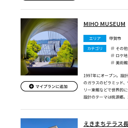
また、当駅は、雄大な比良
MIHO MUSEUM
エリア
甲賀市
カテゴリ
その他
ロケ地
美術館
1997年にオープン。
のガラスのピラミッド、
add_circle
マイプランに追加
リー東館などで世界的に知ら
設計のテーマは桃源郷。
桃源郷を見つけ出すとい
かれた物語を、信楽の地
美術館本館は、「...
えきまちテラス