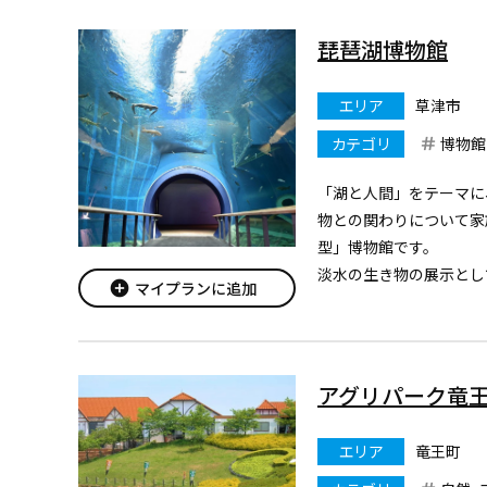
に依って知られます。
抑も長光寺の始まりは、聖
琵琶湖博物館
エリア
草津市
カテゴリ
博物館
「湖と人間」をテーマに
物との関わりについて家
型」博物館です。
淡水の生き物の展示とし
add_circle
マイプランに追加
2016年夏にリニュー
ここでしか見られない大
です。
2018年にリニューアルし
アグリパーク竜
エリア
竜王町