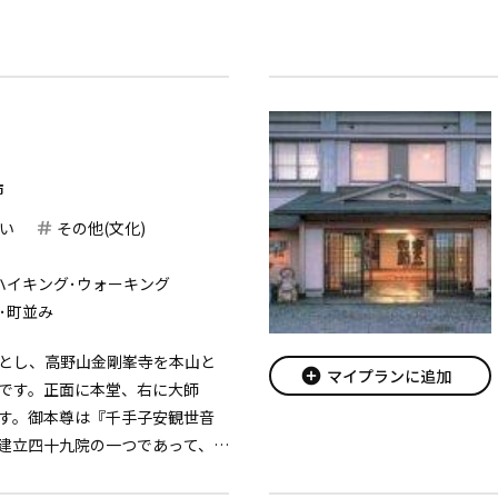
、カフェ、ホットヨガスタジオ
市
い
その他(文化)
ハイキング･ウォーキング
･町並み
とし、高野山金剛峯寺を本山と
add_circle
マイプランに追加
です。正面に本堂、右に大師
す。御本尊は『千手子安観世音
建立四十九院の一つであって、其
る七堂伽藍であったことが古書