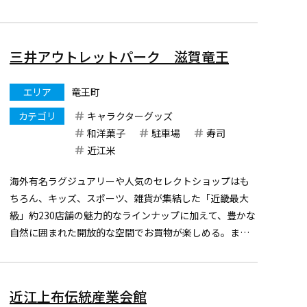
する歴史資料、戦国時代の近江、観音寺城(近江八幡市)や
小谷城(長浜市)に関する資料を展示する第二常設展示室
が...
三井アウトレットパーク 滋賀竜王
エリア
竜王町
カテゴリ
キャラクターグッズ
和洋菓子
駐車場
寿司
近江米
海外有名ラグジュアリーや人気のセレクトショップはも
ちろん、キッズ、スポーツ、雑貨が集結した「近畿最大
級」約230店舗の魅力的なラインナップに加えて、豊かな
自然に囲まれた開放的な空間でお買物が楽しめる。ま
た、名神高速道路「竜王インターチェンジ」に近接し、
滋賀や京都はもちろん大阪を含む関西エリアや北陸、東
海からもアクセスは...
近江上布伝統産業会館