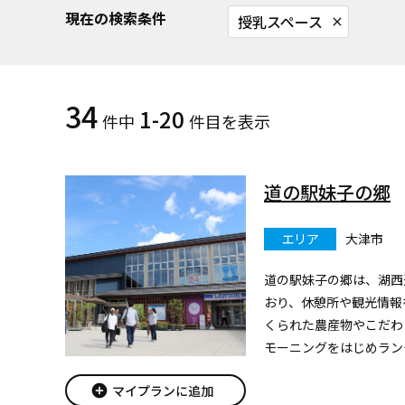
現在の検索条件
授乳スペース
close
34
1-20
件中
件目を表示
道の駅妹子の郷
エリア
大津市
道の駅妹子の郷は、湖西
おり、休憩所や観光情報
くられた農産物やこだわ
モーニングをはじめラン
を味わえるメニューまで
add_circle
マイプランに追加
ニエンスストアも施設内