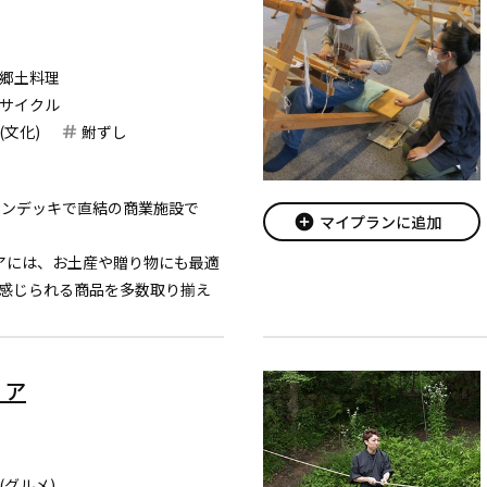
郷土料理
サイクル
(文化)
鮒ずし
アンデッキで直結の商業施設で
add_circle
マイプランに追加
アには、お土産や贈り物にも最適
感じられる商品を多数取り揃え
2店舗あり、休憩スペースや琵琶
さな水族館もあります。
リア
ートピアノのほか、...
(グルメ)