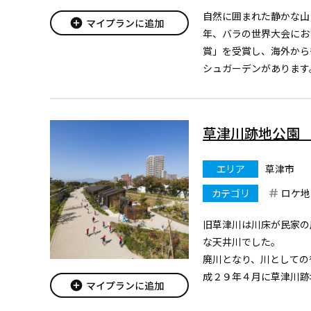
自然に囲まれた静かな山
add_circle
マイプランに追加
年、バラの世界大会にお
賞」を受賞し、海外から
シュガーデンがあります
約400種類バラが植栽
折々の宿根草や山野草、
楽しみいただけま...
草津川跡地公園 
エリア
草津市
カテゴリ
ロケ地
旧草津川は川床が民家の
な天井川でした。
廃川となり、川としての
成２９年４月に草津川跡
add_circle
マイプランに追加
た！四季の移り変わりを
す。