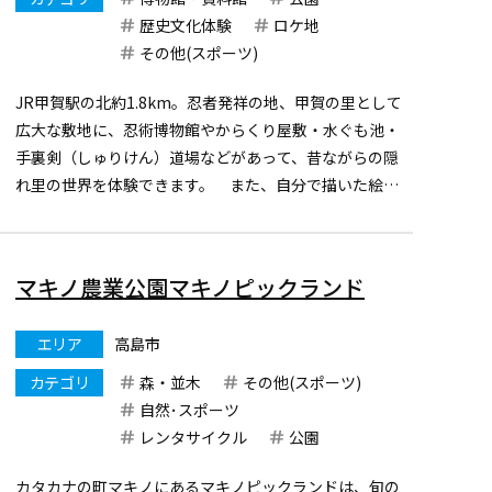
歴史文化体験
ロケ地
その他(スポーツ)
JR甲賀駅の北約1.8km。忍者発祥の地、甲賀の里として
広大な敷地に、忍術博物館やからくり屋敷・水ぐも池・
手裏剣（しゅりけん）道場などがあって、昔ながらの隠
れ里の世界を体験できます。 また、自分で描いた絵が
陶器になるらくやきコーナーや、甲賀杉（こうかすぎ）
でいろんな物を作る焼杉コーナーなどがあり、忍術だけ
でなく、手作り...
マキノ農業公園マキノピックランド
エリア
高島市
カテゴリ
森・並木
その他(スポーツ)
自然･スポーツ
レンタサイクル
公園
カタカナの町マキノにあるマキノピックランドは、旬の