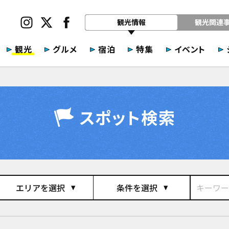
観光情報
観光関連
観光
グルメ
宿泊
特集
イベント
スポット検索
エリアを選択
条件を選択
play_arrow
play_arrow