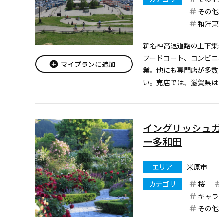
その他
和洋菓
新名神高速道路の上下集
フードコート、コンビニ
add_circle
マイプランに追加
業。他にも専門店が多数
い。売店では、滋賀県は
阪）、中部方面（名古屋
季節ごとにさまざまなイ
（音楽・ダンス・太...
イングリッシュ
ー多和田
エリア
米原市
カテゴリ
桜
キャラ
その他