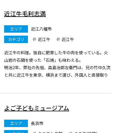
近江牛毛利志満
エリア
近江八幡市
カテゴリ
近江牛
近江牛
近江牛の料理。独自に肥育した牛の肉を使っている。火
山岩の石鍋を使った「石焼」も味わえる。
明治2年、弊社の先祖、森島治郎左衛門は、兄の竹中久次
と共に近江牛を東京、横浜まで運び、外国人と直接取り
引きを始めました。また浅草に牛鍋専門店「米久」を開
くなど、近江牛の名を全国に広めた先駆者なのです。そん
な先代より受け継がれ...
よご子どもミュージアム
エリア
長浜市