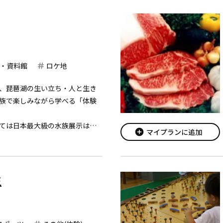
徳太子が老蘇の森に仮宮...
・資料館
ロケ地
、琵琶湖の生い立ち・人と生き
族で楽しみながら学べる「体験
ては日本最大級の水族展示は、
add_circle
マイプランに追加
アルしてパワーアップ。西日本では
人気のバイカルアザラシは必見
たディスカ...
王