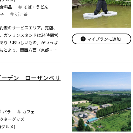
食料品
そば・うどん
子
近江茶
約型のサービスエリア。売店、
、ガソリンスタンドは24時間営
add_circle
マイプランに追加
あり「おいしいもの」がいっぱ
もとより、関西方面（京都・大
・三重）のお土産も充実。
ベントや、地元のパフォーマー
ガーデン ローザンベリ
バラ
カフェ
クターグッズ
(グルメ)