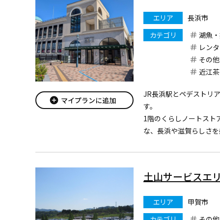
エリア
長浜市
カテゴリ
湖魚・
レンタ
その他
近江茶
JR長浜駅とペデストリ
add_circle
マイプランに追加
す。
1階のくらしノートスト
な、長浜や滋賀らしさを
ています。
館内には、飲食店舗が1
湖の魚を展示している小
土山サービスエ
レンタルキッチンやストリ
エリア
甲賀市
カテゴリ
その他