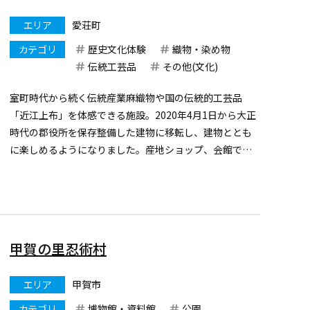
エリア
愛荘町
カテゴリ
歴史文化体験
織物・染め物
伝統工芸品
その他(文化)
室町時代から続く伝統産業麻織物や国の伝統的工芸品
「近江上布」を体感できる施設。2020年4月1日から大正
時代の郡役所を保存整備した建物に移転し、建物ととも
に楽しめるようになりました。産地ショップ、会館でし
かできない体験、近江の麻織物の歴史など産地の発信施
設です。
甲賀の里忍術村
エリア
甲賀市
カテゴリ
博物館・資料館
公園