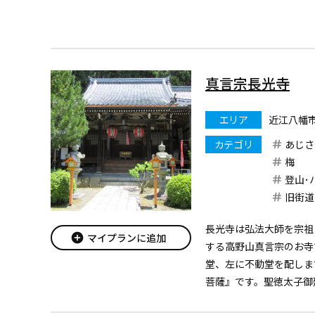
公園内にはレストランや
もあり、
川の流れのあった場...
真言宗長光寺
エリア
近江八幡
カテゴリ
あじさ
梅
登山･
旧街道
長光寺は弘法大師を宗祖
add_circle
マイプランに追加
する高野山真言宗のお寺
堂、左に不動堂を配しま
菩薩』です。聖徳太子御
の当時にあっては壮広た