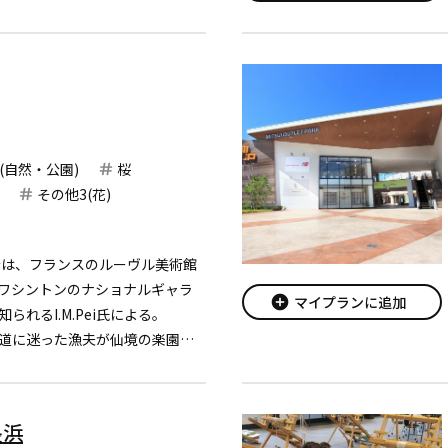
山系が...
(自然・公園)
桜
その他3(花)
設計は、フランスのルーヴル美術館
ワシントンのナショナルギャラ
add_circle
マイプランに追加
れるI.M.Pei氏による。
道に迷った漁夫が仙境の楽園―
う、陶淵明の「桃花源記」に描
に実現しました。
長浜