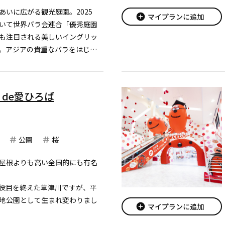
あいに広がる観光庭園。2025
add_circle
マイプランに追加
いて世界バラ会連合「優秀庭園
も注目される美しいイングリッ
。アジアの貴重なバラをはじめ
されています。クレマチスや四季
木々が織り成す美しい風景がお
de愛ひろば
公園
桜
屋根よりも高い全国的にも有名
役目を終えた草津川ですが、平
地公園として生まれ変わりまし
add_circle
マイプランに追加
感じられる、緑あふれる公園で