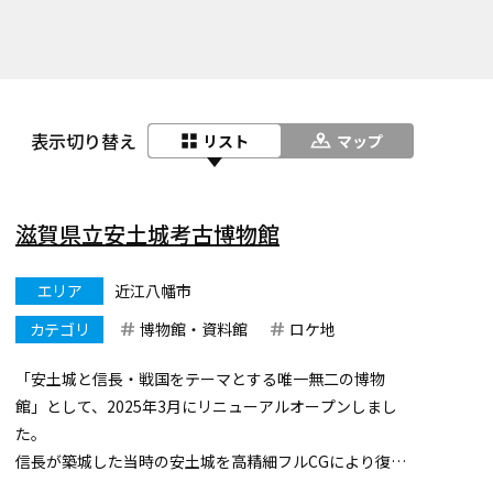
表示切り替え
リスト
マップ
滋賀県立安土城考古博物館
エリア
近江八幡市
カテゴリ
博物館・資料館
ロケ地
「安土城と信長・戦国をテーマとする唯一無二の博物
館」として、2025年3月にリニューアルオープンしまし
た。
信長が築城した当時の安土城を高精細フルCGにより復元
した映像を上映する第一常設展示室、信長や安土城に関