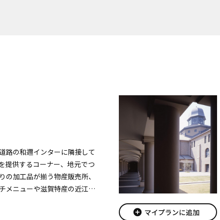
道路の和邇インターに隣接して
を提供するコーナー、地元でつ
りの加工品が揃う物産販売所、
チメニューや滋賀特産の近江牛
揃ったレストラン、またコンビ
add_circle
マイプランに追加
にあります。