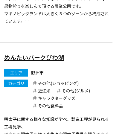
果物狩りを楽しんで頂ける農業公園です。
マキノピックランドは大きく３つのゾーンから構成され
ています。
果樹園ゾーン：関西圏では珍し初夏のサクランボからブ
ルーベリー、ぶどう、くり、さつまいもと旬の果物の収
穫体験が行えます。
沿道修景ゾーン：果樹園を一直線に抜けるメタ...
めんたいパークびわ湖
エリア
野洲市
カテゴリ
その他(ショッピング)
近江米
その他(グルメ)
キャラクターグッズ
その他食料品
明太子に関する様々な知識が学べ、製造工程が見られる
工場見学、
できたて明太子をはじめ色々な明太子商品を購入できる