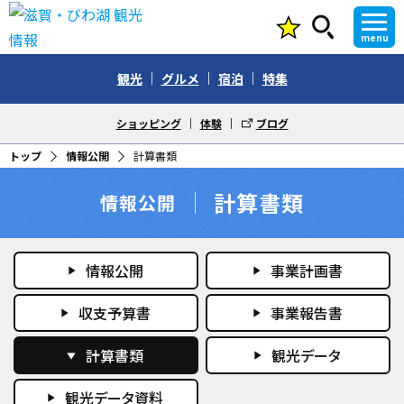
menu
観光
グルメ
宿泊
特集
ショッピング
体験
ブログ
トップ
情報公開
計算書類
計算書類
情報公開
情報公開
事業計画書
play_arrow
play_arrow
収支予算書
事業報告書
play_arrow
play_arrow
計算書類
観光データ
play_arrow
play_arrow
観光データ資料
play_arrow