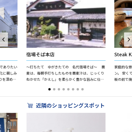
宿場そば本店
Steak 
でありたい
〜打ちたて ゆがきたての 名代宿場そば〜 蕎
家庭的な
化に親しみ
麦は、毎朝手打ちしたものを蕎麦汁は、じっくり
ン。 安く
りを深める
ねかせた「かえし」を柔らかく豊かな旨みに仕上
板の前で
あたたか
げます。 天婦羅は、厳選した素材のみを使いま
いただけ
す。当店は、湯がき...
下さい。
近隣のショッピングスポット