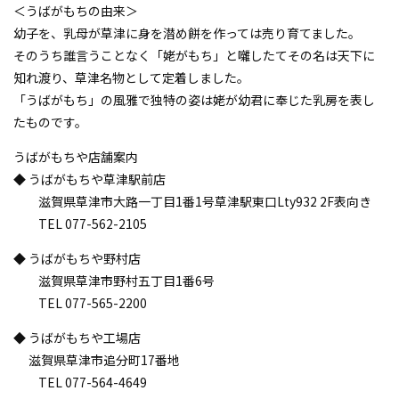
＜うばがもちの由来＞
幼子を、乳母が草津に身を潜め餅を作っては売り育てました。
そのうち誰言うことなく「姥がもち」と囃したてその名は天下に
知れ渡り、草津名物として定着しました。
「うばがもち」の風雅で独特の姿は姥が幼君に奉じた乳房を表し
たものです。
うばがもちや店舗案内
◆ うばがもちや草津駅前店
滋賀県草津市大路一丁目1番1号草津駅東口Lty932 2F表向き
TEL 077-562-2105
◆ うばがもちや野村店
滋賀県草津市野村五丁目1番6号
TEL 077-565-2200
◆ うばがもちや工場店
滋賀県草津市追分町17番地
TEL 077-564-4649