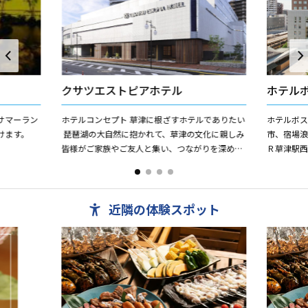
クサツエストピアホテル
ホテル
サマーラン
ホテルコンセプト 草津に根ざすホテルでありたい
ホテルボ
けます。
琵琶湖の大自然に抱かれて、草津の文化に親しみ
市、宿場
皆様がご家族やご友人と集い、つながりを深める
Ｒ草津駅
場所として。 安らぎと、心地よさ、あたたか
ハイクオ
さ、...
プラザホテ
近隣の体験スポット