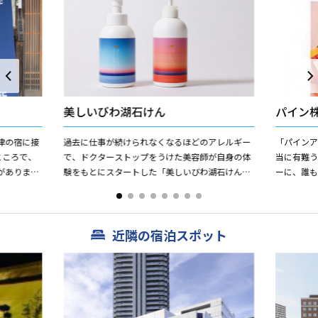
美しいびわ湖石けん
パイン
津の宿に接
過去に仕事が続けられなくなるほどのアレルギー
「パインア
ところで、
で、ドクターストップをうけた美容師が自身の体
当に有難う
がありまし
験をもとにスタートした「美しいびわ湖石けんプ
ーに、誰
旅人がお茶
ロジェクト」 健康で美しい髪と身体、美しいびわ
様”美味し
湖を未来まで持続して...
感」をもっ
近隣の宿泊スポット