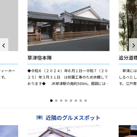
草津宿本陣
追分道
ティーホー
◆令和６（２０２４）年６月１日～令和７（２０
草津には
ます。
２５）年３月３１日 は耐震工事のため休館して
しるべと
おります◆ JR草津駅の南約500m。周囲には高
す。江戸
塀や藪をめぐらし、国の史跡に指定されていま
きの石造道
す。 本陣とは...
にある火袋つ
近隣のグルメスポット