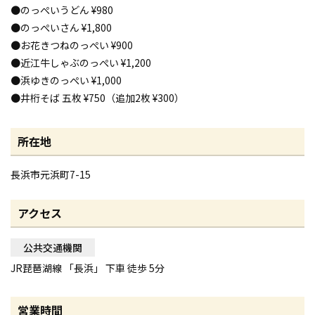
●のっぺいうどん ¥980
●のっぺいさん ¥1,800
●お花きつねのっぺい ¥900
●近江牛しゃぶのっぺい ¥1,200
●浜ゆきのっぺい ¥1,000
●井桁そば 五枚 ¥750（追加2枚 ¥300）
所在地
長浜市元浜町7-15
アクセス
公共交通機関
JR琵琶湖線 「長浜」 下車 徒歩 5分
営業時間