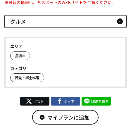
※最新の情報は、各スポットのWEBサイトをご覧ください。
グルメ
arrow_drop_down_circle
エリア
長浜市
カテゴリ
湖魚・郷土料理
ポスト
シェア
LINEで送る
マイプランに追加
add_circle