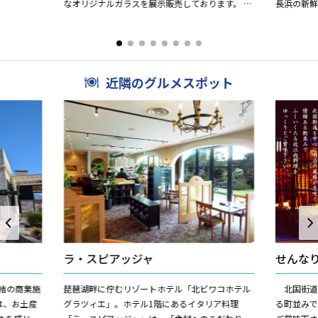
なオリジナルガラスを展示販売しております。 黒
長浜の新鮮
壁の職人たちによってひとつひとつ生み出される
キをお楽し
ガラスは、日常...
ス体験の...
近隣のグルメスポット
ラ・スピアッジャ
せんな
結の商業施
琵琶湖畔に佇むリゾートホテル「北ビワコホテル
北国街道
は、お土産
グラツィエ」。ホテル1階にあるイタリア料理
る町並み