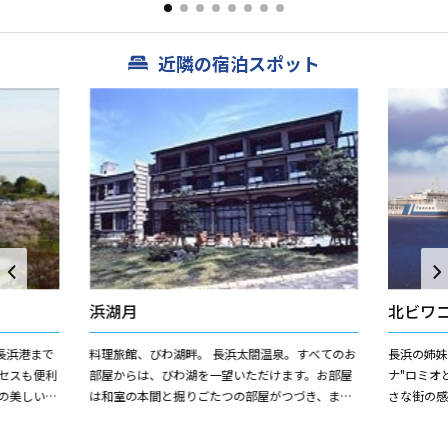
近隣の宿泊スポット
浜湖月
北ビワ
長浜港まで
料理旅館、びわ湖畔。 長浜太閤温泉。すべてのお
長浜の姉妹
セスも便利
部屋からは、びわ湖を一望いただけます。お部屋
ナ"ロミオ
の美しい眺
は和室の本間と掘りごたつの部屋がつづき、ま
さな街の
、サウナも
た、プライベートな露天風呂（信楽焼）からは、
ます。 心
壮大なびわ湖を落ち着いて...
は140cm幅