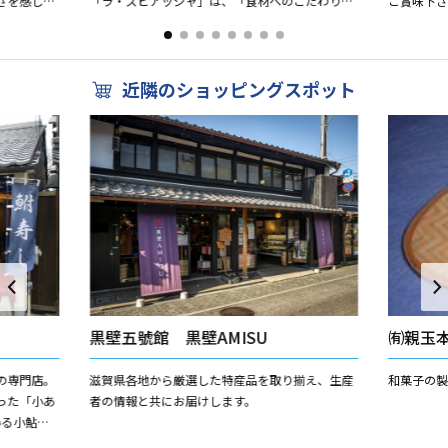
さを感じら
「ラ・スピアッジャ」は、「食材へのこだわり」
ご賞味下
館内には、
を大切に、 滋賀県の食材を活かし、ここでしか味
わえないお料理をお届け...
近隣のショッピングスポット
黒壁五號館 黒壁AMISU
㈲親玉
の専門店。
滋賀県各地から厳選した特産品を取り揃え、生産
和菓子の製
った「小あ
者の情報と共にお届けします。
いる小鮎は
鮎のみを使