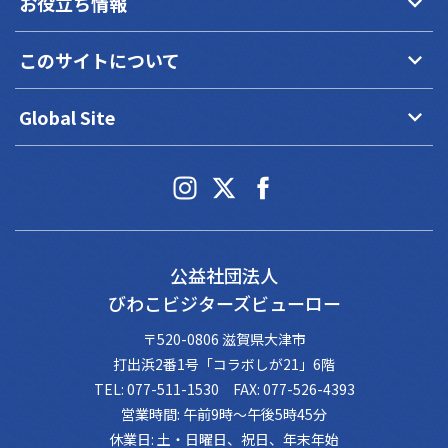
keyboard_arrow_down
お役立ち情報
keyboard_arrow_down
このサイトについて
keyboard_arrow_down
Global Site
公益社団法人
びわこビジターズビューロー
〒520-0806 滋賀県大津市
打出浜2番1号「コラボしが21」6階
TEL: 077-511-1530 FAX: 077-526-4393
営業時間: 午前9時～午後5時45分
休業日: 土・日曜日、祝日、年末年始