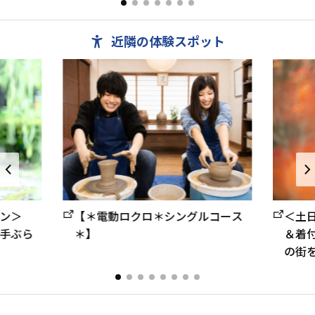
近隣の体験スポット
【＊電動ロクロ＊シングルコース
ン＞
＜土
＊】
手ぶら
＆着
の街を