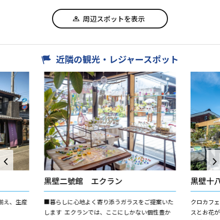
周辺スポットを表示
近隣の観光・レジャースポット
黒壁二號館 エクラン
黒壁十八
揃え、生産
■暮らしに心地よく寄り添うガラスをご提案いた
クロカフェ
します エクランでは、ここにしかない個性豊か
スとお花