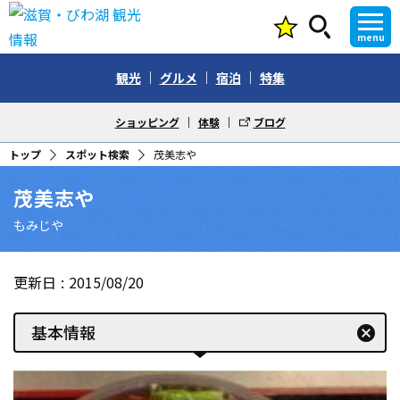
menu
観光
グルメ
宿泊
特集
ショッピング
体験
ブログ
トップ
スポット検索
茂美志や
茂美志や
もみじや
更新日
2015/08/20
基本情報
cancel