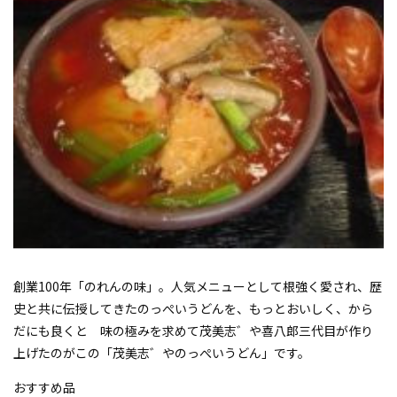
創業100年「のれんの味」。人気メニューとして根強く愛され、歴
史と共に伝授してきたのっぺいうどんを、もっとおいしく、から
だにも良くと 味の極みを求めて茂美志゛や喜八郎三代目が作り
上げたのがこの「茂美志゛やのっぺいうどん」です。
おすすめ品