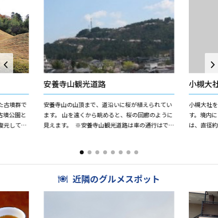
安養寺山観光道路
小槻大
た古墳群で
安養寺山の山頂まで、道沿いに桜が植えられてい
小槻大社
古墳公園と
ます。 山を遠くから眺めると、桜の回廊のように
す。境内
復元して中
見えます。 ※安養寺山観光道路は車の通行はで
は、直径約
土した遺物
きません。 公共交通機関をご利用ください。
（５世紀
め明確な時
近隣のグルメスポット