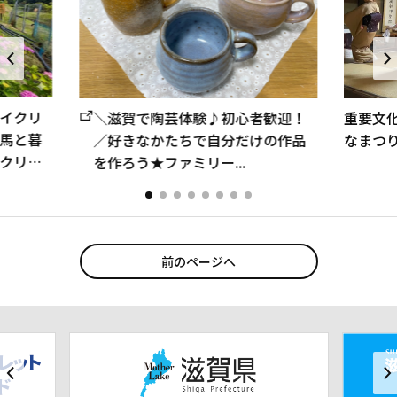
イクリ
＼滋賀で陶芸体験♪初心者歓迎！
重要文
馬と暮
／好きなかたちで自分だけの作品
なまつ
クリン
を作ろう★ファミリー...
前のページへ