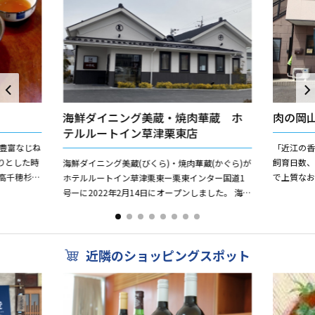
海鮮ダイニング美蔵・焼肉華蔵 ホ
肉の岡
テルルートイン草津栗東店
豊富なじね
「近江の
りとした時
飼育日数
海鮮ダイニング美蔵(びくら)・焼肉華蔵(かぐら)が
高千穂杉で
で上質な
ホテルルートイン草津栗東ー栗東インター国道1
を満載して、
トレストラ
号ーに2022年2月14日にオープンしました。 海鮮
にこだわ
居酒屋と焼肉が一緒にお楽しみいただけます。 感
染対...
近隣のショッピングスポット