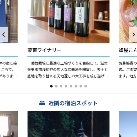
栗東ワイナリー
蜂屋こ
津の宿に接
葡萄栽培に最適な土壌づくりを目指して、滋賀
蒟蒻製品
ところで、
県栗東市浅柄野の広大な荒蕪地を開墾し、表土と
適。ご希
がありまし
底地を取り替える天地返しの大工事を成し遂げた
ます。地方
旅人がお茶
結果、見事完成した理想的な葡萄園が当、琵琶湖
ワイナリーです。 昼...
近隣の宿泊スポット