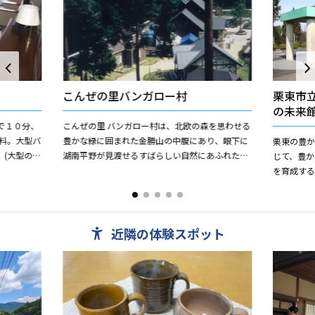
こんぜの里バンガロー村
栗東市
の未来
で１０分、
こんぜの里 バンガロー村は、北欧の森を思わせる
料。大型バ
豊かな緑に囲まれた金勝山の中腹にあり、眼下に
栗東の豊
(大型の場
湖南平野が見渡せるすばらしい自然にあふれた宿
じて、豊
２０㎡・ツ
泊施設です。一帯には、ヨーロッパ風のバンガロ
を育成す
ーやキャンプ場などのさ...
目的とした
事業、団体・
近隣の体験スポット