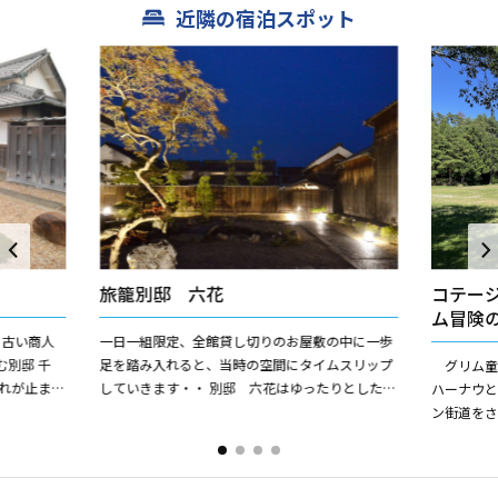
近隣の宿泊スポット
旅籠別邸 六花
コテー
ム冒険
 古い商人
一日一組限定、全館貸し切りのお屋敷の中に一歩
別邸 千
足を踏み入れると、当時の空間にタイムスリップ
グリム童
れが止まり
していきます・・ 別邸 六花はゆったりとした敷
ハーナウ
地に、滝から流れる川のせせらぎが心地良い静か
ン街道を
な宿です。
いきまし
イツにある