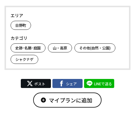
エリア
日野町
カテゴリ
史跡･名勝･庭園
山・高原
その他(自然・公園)
シャクナゲ
ポスト
シェア
LINEで送る
マイプランに追加
add_circle