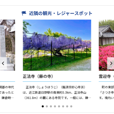
近隣の観光・レジャースポット
正法寺（藤の寺）
雲迎寺
開基の年代
正法寺（しょうほうじ）（臨済宗妙心寺派）
町の東部
であったと
は、近江鉄道日野駅の南東約5.3km、正法寺山
「さつき
、鎌倉時代
（361.8m）の麓にある寺院です。一般には、鎌
す。境内
掛の藤寺として広く親しまれています。 本尊の
6月上旬か
十一面観世音菩薩...
色の燃える