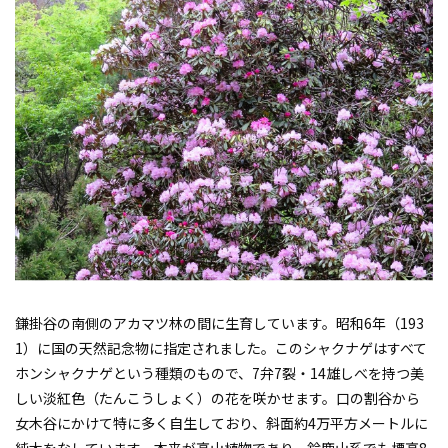
鎌掛谷の南側のアカマツ林の間に生育しています。昭和6年（193
1）に国の天然記念物に指定されました。このシャクナゲはすべて
ホンシャクナゲという種類のもので、7弁7裂・14雄しべを持つ美
しい淡紅色（たんこうしょく）の花を咲かせます。口の割谷から
女木谷にかけて特に多く自生しており、斜面約4万平方メートルに
純木をなしています。本来が高山植物であり、鈴鹿山系でも標高8