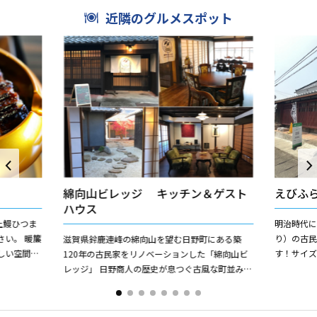
近隣のグルメスポット
綿向山ビレッジ キッチン＆ゲスト
えびふ
ハウス
上鰻ひつま
明治時代
い。 暖簾
り）の古
滋賀県鈴鹿連峰の綿向山を望む日野町にある築
しい空間が
す！サイ
120年の古民家をリノベーションした「綿向山ビ
のまま封じ
大・超特
レッジ」 日野商人の歴史が息つぐ古風な町並みは
用した抹茶
どこか懐かしく、哀愁があり気持ちが落ち着く町
です、そんな町の一角...