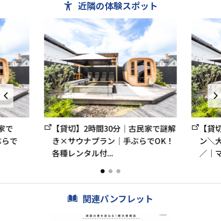
近隣の体験スポット
家で
【貸切】2時間30分｜古民家で謎解
【貸
ぶらで
き×サウナプラン｜手ぶらでOK！
ン＼
各種レンタル付...
／｜マ
関連パンフレット