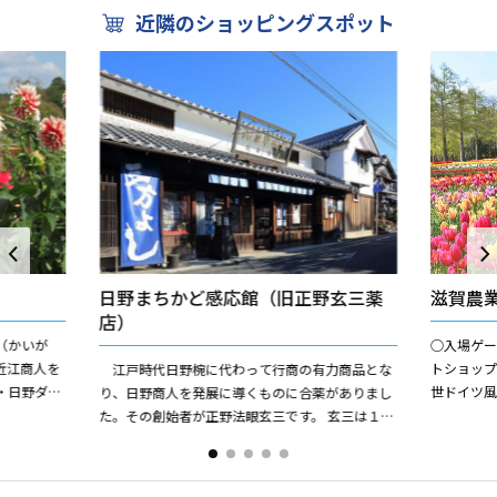
近隣のショッピングスポット
日野まちかど感応館（旧正野玄三薬
滋賀農
店）
（かいが
○入場ゲ
近江商人を
トショップ
江戸時代日野椀に代わって行商の有力商品とな
・日野ダリ
世ドイツ
り、日野商人を発展に導くものに合薬がありまし
した。日野
みがありま
た。その創始者が正野法眼玄三です。 玄三は１８
るアウトドア
才の時日野椀や茶・布を持ち行商に出ましたが母
の病気で帰郷、当時京...