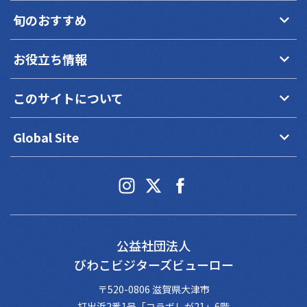
keyboard_arrow_down
旬のおすすめ
keyboard_arrow_down
お役立ち情報
keyboard_arrow_down
このサイトについて
keyboard_arrow_down
Global Site
公益社団法人
びわこビジターズビューロー
〒520-0806 滋賀県大津市
打出浜2番1号「コラボしが21」6階