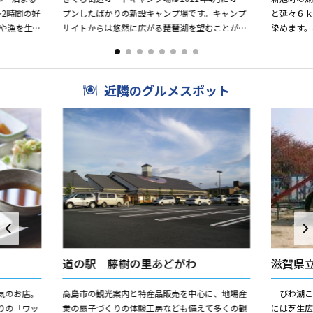
～2時間の好
プンしたばかりの新設キャンプ場です。キャンプ
と延々６
や漁を生業
サイトからは悠然に広がる琵琶湖を望むことがで
染めます
江には...
きます。琵琶湖ではカヤックやSUP等のマリンス
りを体感
ポーツや、レンタル...
としても人
近隣のグルメスポット
道の駅 藤樹の里あどがわ
滋賀県
気のお店。
高島市の観光案内と特産品販売を中心に、地場産
びわ湖こ
りの「ワッ
業の扇子づくりの体験工房なども備えて多くの観
には芝生