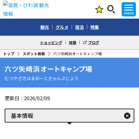
menu
観光
グルメ
宿泊
特集
ショッピング
体験
ブログ
トップ
スポット検索
六ツ矢崎浜オートキャンプ場
六ツ矢崎浜オートキャンプ場
むつやざきはまおーときゃんぷじょう
更新日
2026/02/09
基本情報
cancel