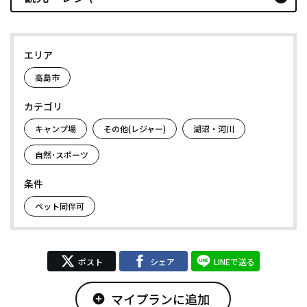
エリア
高島市
カテゴリ
キャンプ場
その他(レジャー)
湖沼・河川
自然･スポーツ
条件
ペット同伴可
ポスト
シェア
LINEで送る
マイプランに追加
add_circle