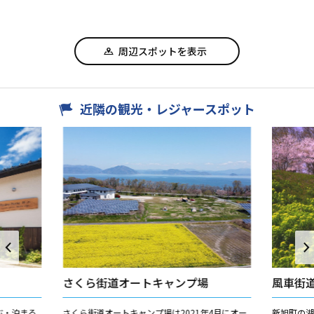
周辺スポットを表示
近隣の観光・レジャースポット
さくら街道オートキャンプ場
風車街
ぶ・泊まる
さくら街道オートキャンプ場は2021年4月にオー
新旭町の