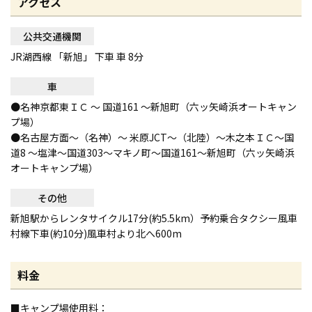
アクセス
公共交通機関
JR湖西線 「新旭」 下車 車 8分
車
●名神京都東ＩＣ 〜 国道161 〜新旭町（六ッ矢崎浜オートキャン
プ場）
●名古屋方面〜（名神）〜 米原JCT〜（北陸）〜木之本ＩＣ〜国
道8 〜塩津〜国道303〜マキノ町〜国道161〜新旭町（六ッ矢崎浜
オートキャンプ場）
その他
新旭駅からレンタサイクル17分(約5.5km）予約乗合タクシー風車
村線下車(約10分)風車村より北へ600m
料金
■キャンプ場使用料：