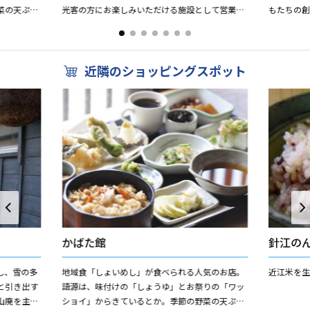
菜の天ぷら
光客の方にお楽しみいただける施設として営業し
もたちの
スメ。手づ
ています。レストラン・軽食・コンビニエンスス
冒険水路
トア、情報コーナー兼休憩...
虹の家には
近隣のショッピングスポット
かばた館
針江の
し、雪の多
地域食「しょいめし」が食べられる人気のお店。
近江米を生
と引き出す
語源は、味付けの「しょうゆ」とお祭りの「ワッ
山廃を主に
ショイ」からきているとか。季節の野菜の天ぷら