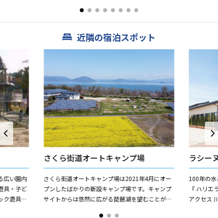
温度繰作の
と「しょいめし」付野々花御膳がおススメ。手づ
くりおはぎのファンも多い...
近隣の宿泊スポット
さくら街道オートキャンプ場
ラシー
る広い園内
さくら街道オートキャンプ場は2021年4月にオー
100年の
遊具・子ど
プンしたばかりの新設キャンプ場です。キャンプ
『 ハリエ
ック遊具・
サイトからは悠然に広がる琵琶湖を望むことがで
アクセス 
あります。
きます。琵琶湖ではカヤックやSUP等のマリンス
とした生活