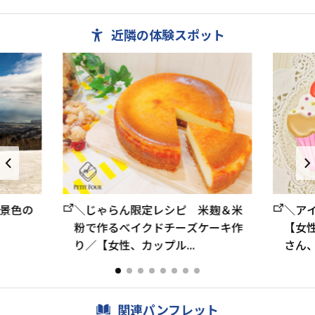
ポーツや、レンタル...
近隣の体験スポット
＼ア
景色の
＼じゃらん限定レシピ 米麹＆米
【女
粉で作るべイクドチーズケーキ作
さん、
り／【女性、カップル...
関連パンフレット