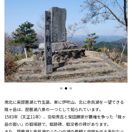
南北に奥琵琶湖と竹生島、東に伊吹山、北に余呉湖を一望できる
賤ヶ岳は、琵琶湖八景の一つとして知られています。
1583年（天正11年）、羽柴秀吉と柴田勝家が覇権を争った「賤ヶ
岳の戦い」の戦場跡で、戦跡碑、戦没者の碑があります。
また、琵琶湖と余呉湖のふたつの湖の景観と史跡を巡る多彩なハ