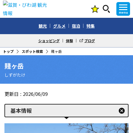
menu
観光
グルメ
宿泊
特集
ショッピング
体験
ブログ
トップ
スポット検索
賤ヶ岳
賤ヶ岳
しずがたけ
更新日
2026/06/09
基本情報
cancel