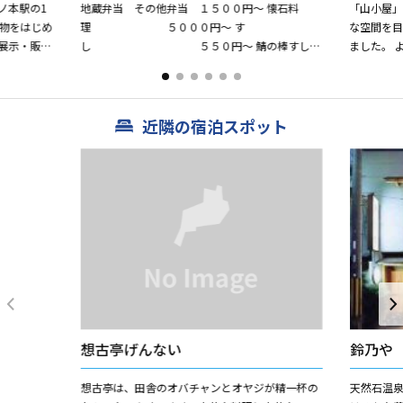
ノ本駅の1
地蔵弁当 その他弁当 １５００円〜 懐石料
「山小屋
理 ５０００円〜 す
な空間を目
し ５５０円〜 鯖の棒すし
ました。 
等 団体１０名以上は必要
さまをお迎
事の際にどう
近隣の宿泊スポット
想古亭げんない
鈴乃や
想古亭は、田舎のオバチャンとオヤジが精一杯の
天然石温