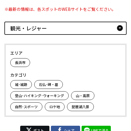
※最新の情報は、各スポットのWEBサイトをご覧ください。
観光・レジャー
arrow_drop_down_circle
エリア
長浜市
カテゴリ
城･城跡
石仏･碑・墓
登山･ハイキング･ウォーキング
山・高原
自然･スポーツ
ロケ地
琵琶湖八景
ポスト
シェア
LINEで送る