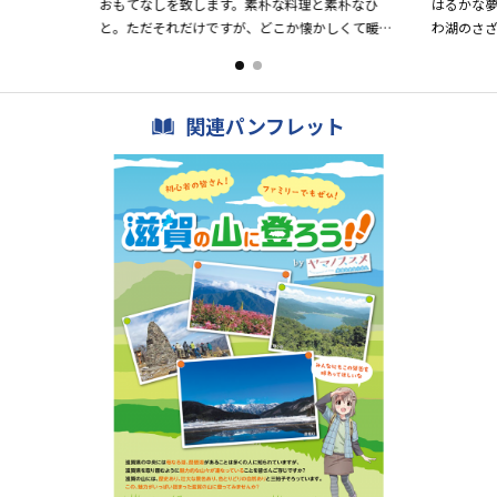
おもてなしを致します。素朴な料理と素朴なひ
はるかな夢
と。ただそれだけですが、どこか懐かしくて暖か
わ湖のさ
い…。どうぞごゆっくりお寛ぎください。お泊ま
する人の心
りは、一日四組様だけに限ら...
清泉閣は旅情
関連パンフレット