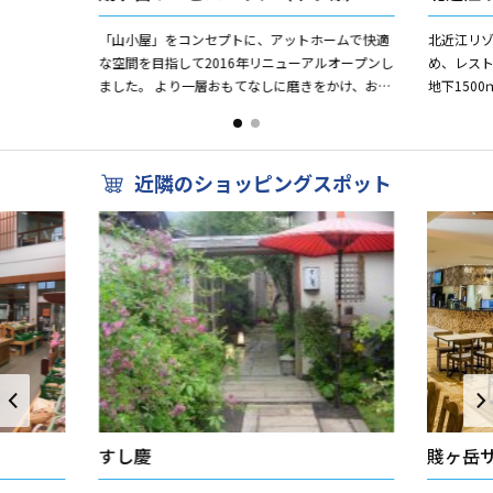
「山小屋」をコンセプトに、アットホームで快適
北近江リ
な空間を目指して2016年リニューアルオープンし
め、レス
ました。 より一層おもてなしに磨きをかけ、お客
地下150
さまをお迎えします。 北陸方面へのご旅行、お仕
ルカリ性
事の際にどう...
いため「美肌
近隣のショッピングスポット
すし慶
賤ヶ岳