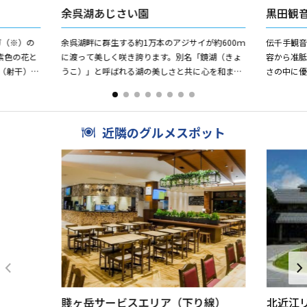
余呉湖あじさい園
黒田観
ガ（※）の
余呉湖畔に群生する約1万本のアジサイが約600ｍ
伝千手観
紫色の花と
に渡って美しく咲き誇ります。別名「鏡湖（きょ
容から准
（射干）
うこ）」と呼ばれる湖の美しさと共に心を和ませ
さの中に
し、アヤメ
てくれます。
天平期の
近隣のグルメスポット
賤ヶ岳サービスエリア（下り線）
北近江