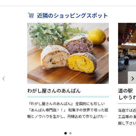
の食材をダイナ...
日保ちはしま
近隣のショッピングスポット
わがし屋さんのあんぱん
道の駅
しやう
『わがし屋さんのあんぱん』 全国的にも珍しい
「あんぱん専門店！！」 和菓子の世界で培った経
当店では
験とノウハウを生かし、丹精込めて作り上げたあ
工品等の 
んぱんは、もちろん添加物不使用。だからあまり
越し下さ
日保ちはしません。...