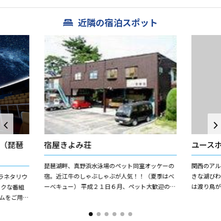
近隣の宿泊スポット
（琵琶
宿屋きよみ荘
ユース
琵琶湖畔、真野浜水泳場のペット同室オッケーの
関西のア
宿。近江牛のしゃぶしゃぶが人気！！（夏季はべ
きな湖びわ
ラネタリウ
ーべキュー） 平成２１日６月、ペット大歓迎の貸
は渡り鳥が
ックな番組
別荘感覚の新しいお部屋オープン!!
り、施設
ムをご用意
に適していま