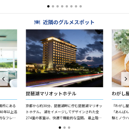
ます。祭神の米餠搗大使命（たかねつきおおおみ
（天皇神
のみこと）は、...
（とうふう）
近隣のグルメスポット
琵琶湖マリオットホテル
わがし
場所にある
京都から約30分、琵琶湖畔に佇む琵琶湖マリオッ
『わがし屋
40年以上活
トホテル。 湖をイメージしてデザインされた全
「あんぱん
的なフレン
274室の客室は、快適で機能的な空間。 最上階の
験とノウ
いただけま
ダイニングでは、琵琶湖の雄大な景色と共に地元
んぱんは