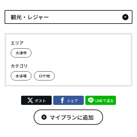
観光・レジャー
arrow_drop_down_circle
エリア
大津市
カテゴリ
水泳場
ロケ地
ポスト
シェア
LINEで送る
マイプランに追加
add_circle