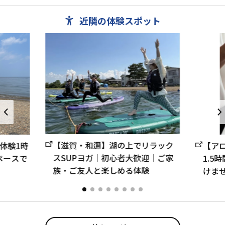
近隣の体験スポット
【滋賀・和邇】湖の上でリラック
体験1時
【アロ
スSUPヨガ｜初心者大歓迎｜ご家
ペースで
1.5
族・ご友人と楽しめる体験
けませ