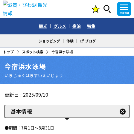
menu
観光
グルメ
宿泊
特集
ショッピング
体験
ブログ
トップ
スポット検索
今宿浜水泳場
今宿浜水泳場
いまじゅくはますいえいじょう
更新日
2025/09/10
基本情報
cancel
●期間：7月1日〜8月31日