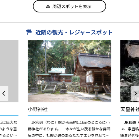
周辺スポットを表示
近隣の観光・レジャースポット
小野神社
天皇神
丘は巨大な
JR和邇（わに）駅から南約1.1kmのところに小
JR和邇（
のような墓
野神社があります。 木々が生い茂る静かな雰囲
は、素盞
きるという
気の中に、社殿が趣のあるたたずまいを見せてい
鎌倉時代後