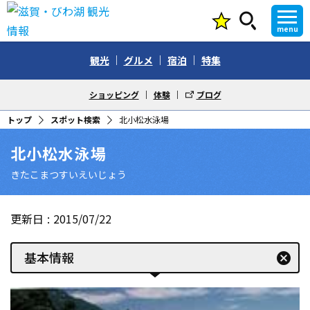
menu
観光
グルメ
宿泊
特集
ショッピング
体験
ブログ
トップ
スポット検索
北小松水泳場
北小松水泳場
きたこまつすいえいじょう
更新日
2015/07/22
基本情報
cancel