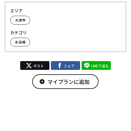
エリア
大津市
カテゴリ
水泳場
ポスト
シェア
LINEで送る
マイプランに追加
add_circle