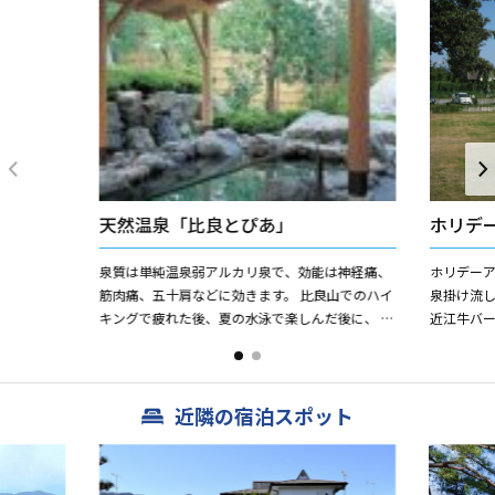
天然温泉「比良とぴあ」
ホリデ
泉質は単純温泉弱アルカリ泉で、効能は神経痛、
ホリデー
筋肉痛、五十肩などに効きます。 比良山でのハイ
泉掛け流し
キングで疲れた後、夏の水泳で楽しんだ後に、 ス
近江牛バー
ノボ・スキー帰りに、温泉でゆっくりリラック
水浴、ス
ス。 日帰り温泉には珍...
比良登山、京
近隣の宿泊スポット