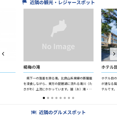
近隣の観光・レジャースポット
楊梅の滝
ホテル
県下一の落差を誇る滝。比良山系東縁の断層崖
ホテル目
を浸食しながら、東方の琵琶湖に流れる滝川（た
が連なる
きがわ）上流にかかっています。雄（お）滝・薬
テルです。
研（やけん）滝・雌（め）滝の3段に分れ、合計
館全室レ
の落差は76mです。湖上...
ジウム鉱石の
近隣のグルメスポット