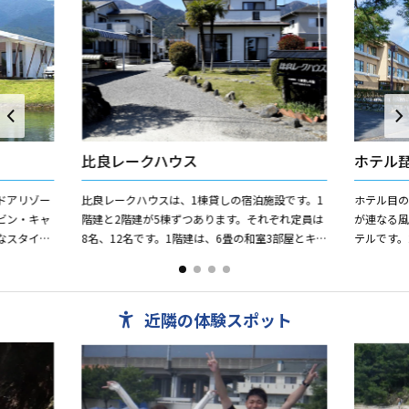
比良レークハウス
ホテル
ドアリゾー
比良レークハウスは、1棟貸しの宿泊施設です。1
ホテル目
ビン・キャ
階建と2階建が5棟ずつあります。それぞれ定員は
が連なる
なスタイル
8名、12名です。1階建は、6畳の和室3部屋とキ
テルです。
で、快適な
ッチン、バス、温水トイレを備えています（一
館全室レ
部、4.5畳、2部...
ジウム鉱石の
近隣の体験スポット