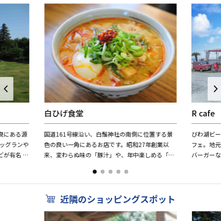
白ひげ食堂
R cafe
良にある源
国道161号線沿い、白鬚神社の南側に位置する景
びわ湖ビ
ッグランや
色の良い一角にあるお店です。昭和27年創業以
フェ。地
が有名 湖
来、変わらぬ味の「豚汁」や、年中楽しめる「お
バーガー
バス釣り、
でん」がおすすめ。人気メニューは、その豚汁を
てます。
使用した「豚汁うどん」...
国のビーチ
近隣のショッピングスポット