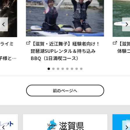
ライミ
【滋賀・近江舞子】経験者向け！
【滋
琵琶湖SUPレンタル＆持ち込み
体験
｜お子様と一
BBQ（1日満喫コース）
前のページへ