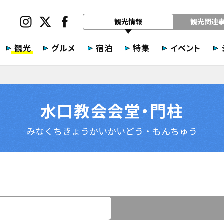
観光情報
観光関連
観光
グルメ
宿泊
特集
イベント
水口教会会堂・門柱
みなくちきょうかいかいどう・もんちゅう