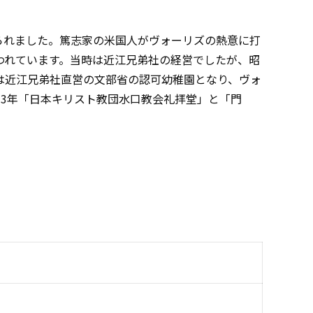
てられました。篤志家の米国人がヴォーリズの熱意に打
われています。当時は近江兄弟社の経営でしたが、昭
には近江兄弟社直営の文部省の認可幼稚園となり、ヴォ
13年「日本キリスト教団水口教会礼拝堂」と「門
。