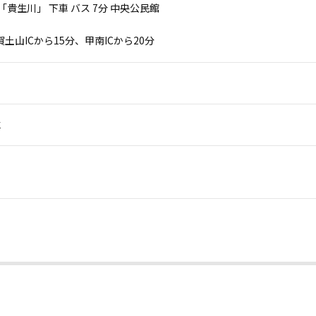
 「貴生川」 下車 バス 7分 中央公民館
賀土山ICから15分、甲南ICから20分
会
。