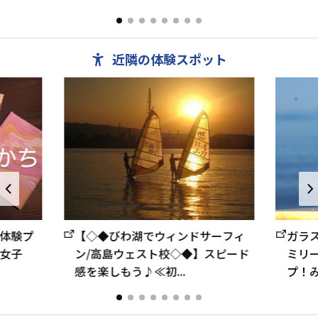
で、神経痛・貧血・婦人病...
うに泊まる”.
近隣の体験スポット
【◇◆びわ湖でウィンドサーフィ
体験プ
ガラ
ン/高島ウェスト校◇◆】スピード
女子
ミリ
感を楽しもう♪≪初...
プ！