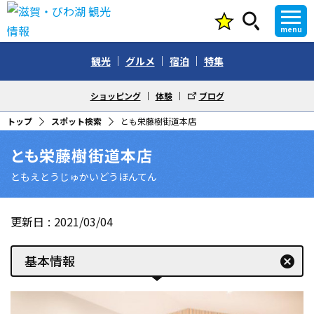
menu
観光
グルメ
宿泊
特集
ショッピング
体験
ブログ
トップ
スポット検索
とも栄藤樹街道本店
とも栄藤樹街道本店
ともえとうじゅかいどうほんてん
更新日
2021/03/04
基本情報
cancel