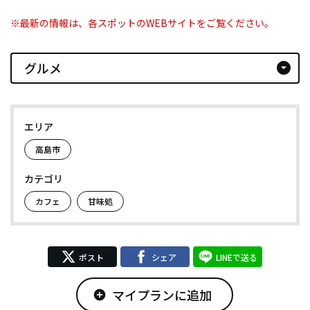
※最新の情報は、各スポットのWEBサイトをご覧ください。
グルメ
arrow_drop_down_circle
エリア
高島市
カテゴリ
カフェ
甘味処
ポスト
シェア
LINEで送る
マイプランに追加
add_circle