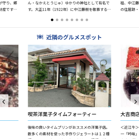
が守り、郷
ん・なかえとうじゅ）ゆかりの神社として有名で
祖、中江藤
財産です。
す。大正11年（1922年）に中江藤樹を敬慕する
の住居跡
は、これら
人々の協力によって建てられました。建立にあた
す。 こ
っては、皇室ご下賜の...
に彼が没する
近隣のグルメスポット
喫茶洋菓子タイムフォーティー
大吉商
後味の良いタイムプリンがおススメの洋菓子店。
＜近江牛＞
数多くの素材を使った手作りジェラートは１２種
一「吟味