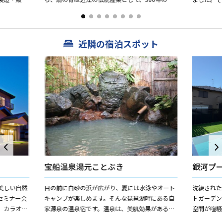
漬けスタイ
史を誇る安雲川町で作られています。その生産量
家熈公より
は全国の90％を占め、...
皇太子両殿下
近隣の宿泊スポット
宝船温泉湯元ことぶき
銀河プ
美しい自然
目の前に白砂の浜が広がり、夏には水泳やオート
洗練された
セミナー会
キャンプが楽しめます。そんな琵琶湖畔にある自
トガーデン
、カラオケ
家源泉の温泉宿です。温泉は、美肌効果があるに
空間が喧騒
備も充実し
ごり湯で、露天風呂もあります。ヒドロ炭酸鉄泉
ます。 自