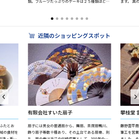
類。フルーツたっぷりのケーキは２５種類ほどあ
ます。 其
り、ショーケースを眺めれば気分もウキウキ♪ バ
させる室温
リアフリーの店内喫茶...
「熟成」通常の
近隣のショッピングスポット
有限会社すいた扇子
攀桂堂 
ふたとお
扇子には男女の普通扇から、舞扇、茶席扇鴨川、
藤野雲平商
飾り扇子等数十種あり、その土台である扇骨、則
筆工を営
製造・販
ち、扇の骨は近江の伝統産業として、300年の歴
ました。