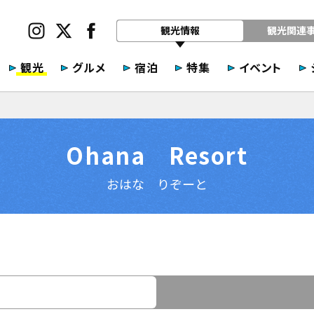
観光情報
観光関連
観光
グルメ
宿泊
特集
イベント
Ohana Resort
おはな りぞーと