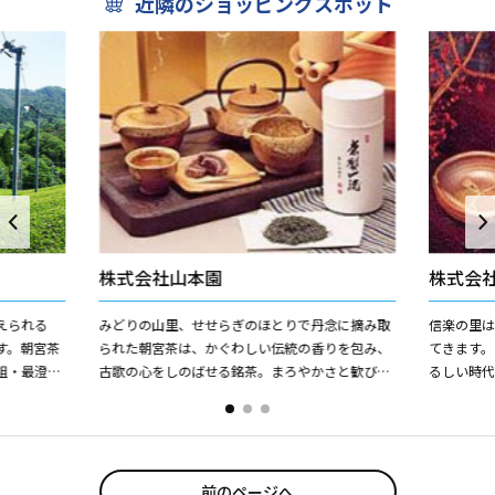
近隣のショッピングスポット
株式会社山本園
株式会
えられる
みどりの山里、せせらぎのほとりで丹念に摘み取
信楽の里
す。朝宮茶
られた朝宮茶は、かぐわしい伝統の香りを包み、
てきます
祖・最澄が
古歌の心をしのばせる銘茶。まろやかさと歓びの
るしい時
・坂本と朝
ひろがりは、真心を伝えるにふさわしい贈りもの
の故郷と
です。
（株）山上
前のページへ