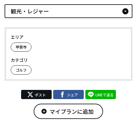
観光・レジャー
arrow_drop_down_circle
エリア
甲賀市
カテゴリ
ゴルフ
ポスト
シェア
LINEで送る
マイプランに追加
add_circle