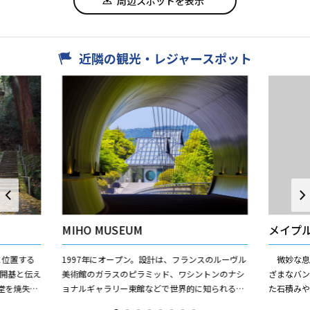
周辺スポットを表示
近隣の観光・レジャースポット
MIHO MUSEUM
メイプ
に位置する
1997年にオープン。設計は、フランスのルーヴル
微妙な息
）開基と伝え
美術館のガラスのピラミッド、ワシントンのナシ
ざまなバ
堂を焼失し
ョナルギャラリー東館などで世界的に知られる
た石積み
の磨崖仏が
I.M.Pei氏による。 設計のテーマは桃源郷。道に迷
できる大