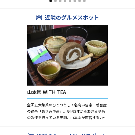
った漁夫が...
近隣のグルメスポット
山本園 WITH TEA
全国五大銘茶のひとつとして名高い信楽・朝宮産
の緑茶「あさみや茶」。明治3年からあさみや茶
の製造を行っている老舗、山本園が直営するカフ
ェでは、上質なあさみや茶と、茶を使った様々な
スイーツを堪能できる。お...