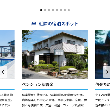
れた陶板や
の故郷として脚光を浴びて生長してきました。
験やたぬ
（株）山上陶器は、生活情感...
作りましょう
近隣の宿泊スポット
ペンション紫香楽
信楽た
れる焼き物
信楽駅から徒歩3分。信楽川沿いの静かなお宿。
たくみの
設が誕生。
陶郷信楽町の中心に立地。車なら京都、奈良、伊
が聞こえ
ナに広々と
勢へも便利です。洋室、和室、コテージ風別館あ
器の数々