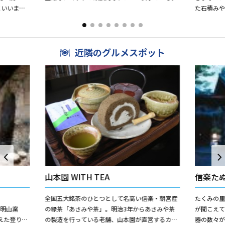
といいま
た石積み
できる大
近隣のグルメスポット
山本園 WITH TEA
信楽た
全国五大銘茶のひとつとして名高い信楽・朝宮産
たくみの
・明山窯
の緑茶「あさみや茶」。明治3年からあさみや茶
が聞こえ
えた登り窯
の製造を行っている老舗、山本園が直営するカフ
器の数々