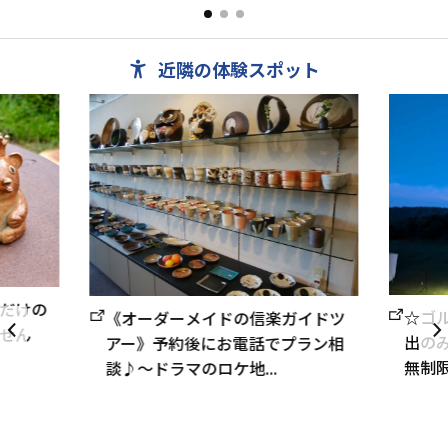
る豪華なコ
り。観光、商用、個人、家族、団体等お気軽に御
味覚に心を
利用下さい。食事御希望の...
（バス、トイ
近隣の体験スポット
だけの
☆ゴ
《オーダーメイドの信楽ガイドツ
せん
出の
アー》予約後にお電話でプラン相
無制限
談♪～ドラマのロケ地...