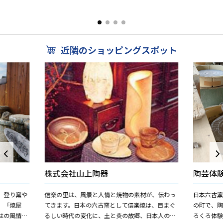
を未来へ継
ェでは、上質なあさみや茶と、茶を使った様々な
味覚に心を
.
スイーツを堪能できる。お...
（バス、トイ
近隣のショッピングスポット
株式会社山上陶器
陶芸体
。登り窯や
信楽の里は、風景と人情と焼物の素材が、伝わっ
日本六古窯
」「焼屋
てきます。日本の六古窯として信楽焼は、目まぐ
の町で、
はの風情を
るしい時代の変化に、土と炎の故郷、日本人の心
ろくろ体