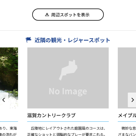
周辺スポットを表示
近隣の観光・レジャースポット
滋賀カントリークラブ
メイプ
あり、東海
丘陵地にレイアウトされた庭園風のコースは、
微妙な息
滝の流れが
正確なショットと頭脳的なプレーが要求これる。
ざまなバ