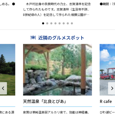
める。 ●
木戸村出身の奈良時代の力士、志賀清林を記念
●期間：7
して作られたものです。志賀清林（生没年不詳、
8世紀頃の人）を記念して作られた相撲公園が、
国道161号線沿いにある志賀清林相撲公園です。
園内には清林を讃える記...
近隣のグルメスポット
天然温泉「比良とぴあ」
R cafe
良にある源
泉質は単純温泉弱アルカリ泉で、効能は神経痛、
びわ湖ビ