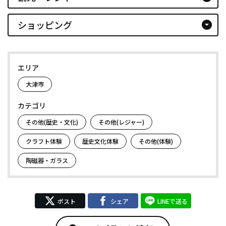
ショッピング
arrow_drop_down_circle
エリア
大津市
カテゴリ
その他(歴史・文化)
その他(レジャー)
クラフト体験
歴史文化体験
その他(体験)
陶磁器・ガラス
ポスト
シェア
LINEで送る