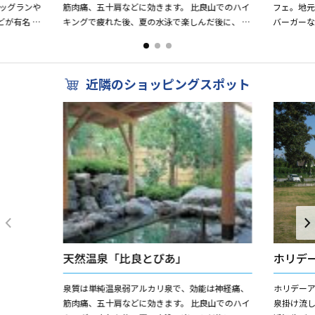
ッグランや
筋肉痛、五十肩などに効きます。 比良山でのハイ
フェ。地
が有名 湖
キングで疲れた後、夏の水泳で楽しんだ後に、 ス
バーガー
バス釣り、
ノボ・スキー帰りに、温泉でゆっくりリラック
てます。
ス。 日帰り温泉には珍...
国のビーチ
近隣のショッピングスポット
天然温泉「比良とぴあ」
ホリデ
泉質は単純温泉弱アルカリ泉で、効能は神経痛、
ホリデー
筋肉痛、五十肩などに効きます。 比良山でのハイ
泉掛け流し