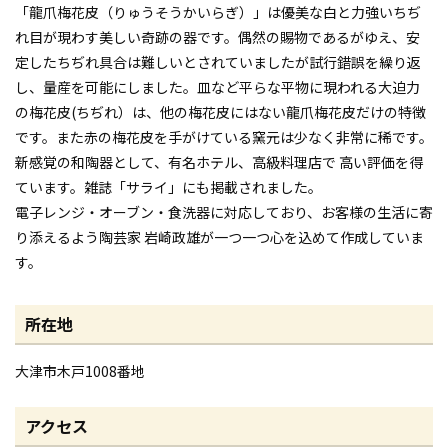
「龍爪梅花皮（りゅうそうかいらぎ）」は優美な白と力強いちぢ
れ目が現わす美しい奇跡の器です。偶然の賜物であるがゆえ、安
定したちぢれ具合は難しいとされていましたが試行錯誤を繰り返
し、量産を可能にしました。皿など平らな平物に現われる大迫力
の梅花皮(ちぢれ）は、他の梅花皮にはない龍爪梅花皮だけの特徴
です。また赤の梅花皮を手がけている窯元は少なく非常に稀です。
新感覚の和陶器として、有名ホテル、高級料理店で 高い評価を得
ています。雑誌「サライ」にも掲載されました。
電子レンジ・オーブン・食洗器に対応しており、お客様の生活に寄
り添えるよう陶芸家 岩崎政雄が一つ一つ心を込めて作成していま
す。
所在地
大津市木戸1008番地
アクセス