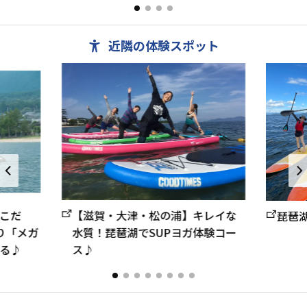
部、4.5畳、2部...
アウトドア
近隣の体験スポット
こだ
【滋賀・大津・松の浦】キレイな
琵琶湖
り「メガ
水質！琵琶湖でSUPヨガ体験コー
る♪
ス♪