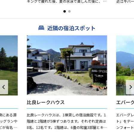
キングで疲れた後、夏の水泳で楽しんだ後に、 ス
近江牛バー
ノボ・スキー帰りに、温泉でゆっくりリラック
水浴、ス
ス。 日帰り温泉には珍...
比良登山、京
近隣の宿泊スポット
比良レークハウス
エバー
良にある源
比良レークハウスは、1棟貸しの宿泊施設です。1
エバーグ
ッグランや
階建と2階建が5棟ずつあります。それぞれ定員は
ト」をテ
が有名 湖
8名、12名です。1階建は、6畳の和室3部屋とキ
ンフォー
バス釣り、
ッチン、バス、温水トイレを備えています（一
で楽しめる