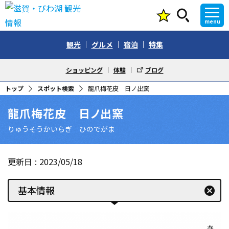
menu
観光
グルメ
宿泊
特集
ショッピング
体験
ブログ
トップ
スポット検索
龍爪梅花皮 日ノ出窯
龍爪梅花皮 日ノ出窯
りゅうそうかいらぎ ひのでがま
更新日
2023/05/18
基本情報
cancel