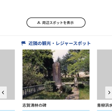
周辺スポットを表示
近隣の観光・レジャースポット
志賀清林の碑
青柳浜