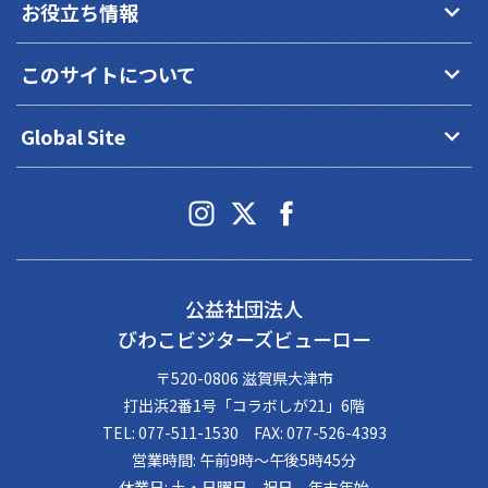
keyboard_arrow_down
お役立ち情報
keyboard_arrow_down
このサイトについて
keyboard_arrow_down
Global Site
公益社団法人
びわこビジターズビューロー
〒520-0806 滋賀県大津市
打出浜2番1号「コラボしが21」6階
TEL: 077-511-1530 FAX: 077-526-4393
営業時間: 午前9時～午後5時45分
休業日: 土・日曜日、祝日、年末年始