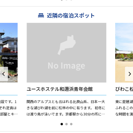
日保ちはしません。...
を存分にお.
近隣の宿泊スポット
ユースホステル和邇浜青年会館
びわこ
設です。1
関西のアルプスとも云はれる比良山系、日本一大
東に琵琶
ぞれ定員は
きな湖びわ湖を前に松林の中に有ります。 初冬に
ふれるこの
3部屋とキ
は渡り鳥が泳いでます。京都駅から30分の所に有
な時間を
ます（一
り、施設内にはピアノのある広間は音楽の演奏等
設えました
に適しています。 ビ...
でる上質なお