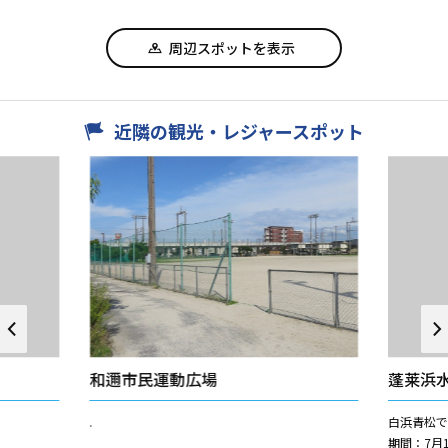
周辺スポットを表示
近隣の観光・レジャースポット
和邇市民運動広場
蓬莱浜
.
白浜青松で
期間：7月