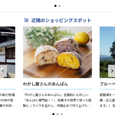
んぱんは、もちろん添加物不使用。だからあまり
り素材を使
日保ちはしません。...
を存分にお.
近隣のショッピングスポット
わがし屋さんのあんぱん
ブルー
焼き物 龍
『わがし屋さんのあんぱん』 全国的にも珍しい
琵琶湖を一
50年の登
「あんぱん専門店！！」 和菓子の世界で培った経
橋・近江
験や日本茶
験とノウハウを生かし、丹精込めて作り上げたあ
ます。） 
提供してい
んぱんは、もちろん添加物不使用。だからあまり
り素材を使