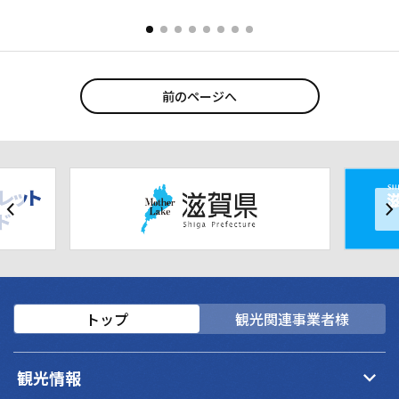
前のページへ
トップ
観光関連事業者様
keyboard_arrow_down
観光情報