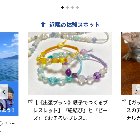
。
を利用しての音楽合宿や中・小研修室を使っての
などすべ
研修会での利用を主体...
は全室セパレ
近隣の体験スポット
【《出張プラン》親子でつくるブ
【ガ
レスレット】『紐結び』と『ビー
スの
ズ』でおそろいブレス...
ナルガ
う！ 〜
〜