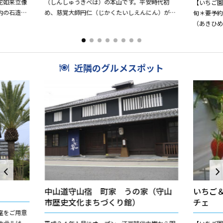
陀如来立像
（しんしゅうきべは）の本山です。平安時代初
【いちご園】
内の石造五
め、慈覚大師円仁（じかくたいしえんにん）が夢
旬＊要予約
のお告げにより自作の毘沙門天（びしゃもんて
（あきひ
ん）像を安置して、一堂...
大きく酸
い果実...
近隣のグルメスポット
中山道守山宿 町家 うの家（守山
いちご
市歴史文化まちづくり館）
チェ
室をご用意
ホテルは、