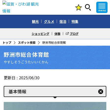
menu
観光
グルメ
宿泊
特集
ショッピング
体験
ブログ
トップ
スポット検索
野洲市総合体育館
野洲市総合体育館
やすしそうごうたいいくかん
更新日
2025/06/30
基本情報
cancel