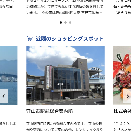
平成２４年１月にオープン。江戸時代末期から明
【いちご園】
様々な目的
治初期にかけて建てられた造り酒屋の趣を残して
旬＊要予約
。
います。 うの家は元内閣総理大臣 宇野宗佑氏が
（あきひ
生まれ育った家でした。 江戸時代では「年寄」
大きく酸
と言う役職...
い果実...
近隣のショッピングスポット
守山市駅前総合案内所
株式会
知らせしま
守山駅西口２Fにある総合案内所です。 守山の観
“手づくり、
光や交通についてご案内の他、レンタサイクルや
と「あた