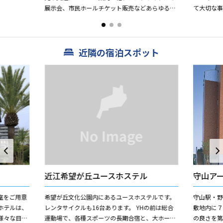
展示会、市民ホールチケット販売などあらゆる面
て大切な
で市民や観光客の方に寄り添っています。 ま
がただよ
た、駅前総合案内...
ーデコレー.
近隣の宿泊スポット
近江希望が丘ユースホステル
守山ア
室をご用意
希望が丘文化公園内にあるユースホステルです。
守山駅・
ホテルは、
レンタサイクルも16台あります。 YHの前は総合
敷地内に７
様々な目的
運動場で、各種スポーツの長期合宿と、大ホール
の良さを