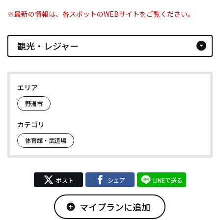
※最新の情報は、各スポットのWEBサイトをご覧ください。
観光・レジャー
arrow_drop_down_circle
エリア
野洲市
カテゴリ
体育館・武道場
ポスト
シェア
LINEで送る
マイプランに追加
add_circle