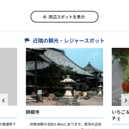
周辺スポットを表示
近隣の観光・レジャースポット
錦織寺
いちご
チェ
の菩提寺で
JR野洲駅の北約3.4kmにあります。真宗木辺派