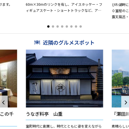
けます。
60m×30mのリンクを有し、アイスホッケー・フ
びわ湖畔に
ィギュアスケート・ショートトラックなど、アイ
０室程の
ススポーツの普及振興および競技力向上を図ると
露天風呂
ともに、県民のみなさま...
完備。 親
送の蟹・新鮮
近隣のグルメスポット
この千
うなぎ料亭 山重
『瀬田
室町時代に創業し、時代とともに姿を変えながら
素晴らしい