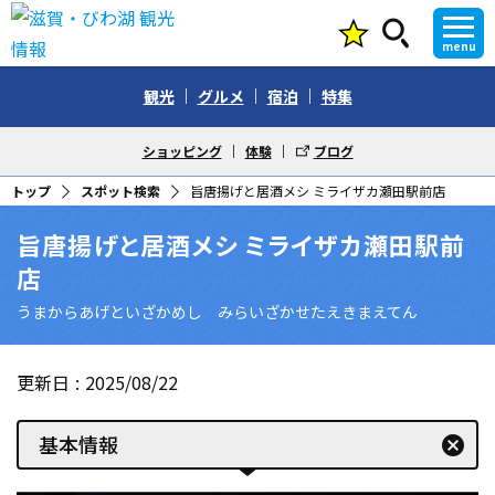
menu
観光
グルメ
宿泊
特集
ショッピング
体験
ブログ
トップ
スポット検索
旨唐揚げと居酒メシ ミライザカ瀬田駅前店
旨唐揚げと居酒メシ ミライザカ瀬田駅前
店
うまからあげといざかめし みらいざかせたえきまえてん
更新日
2025/08/22
基本情報
cancel