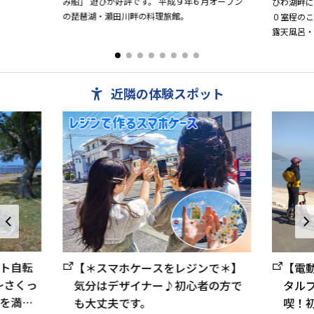
み船」 遊びが好評です。 平成９年６月オープン
びわ湖畔に
の琵琶湖・瀬田川畔の料理旅館。
０室程の
露天風呂
完備。 親
送の蟹・新鮮
近隣の体験スポット
ト自転
【＊スマホケースをレジンで＊】
【電動
～さくっ
気分はデザイナー♪初心者の方で
タル
を満
も大丈夫です。
喫！初