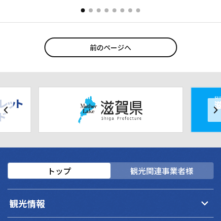
前のページへ
トップ
観光関連事業者様
keyboard_arrow_down
観光情報