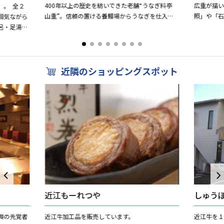
400年以上の歴史を紡いできた老舗“うなぎ料亭
広重が描
」。 全２
山重”。信頼の置ける養鰻場からうなぎを仕入
照」や「
囲気ながら
れ、いけすから出して裁き、蒸さずに炭火で皮目
番丸」か
呂・足湯等
はパリッと身はふっくら...
ップしたかの
松」より直
近隣のショッピングスポット
近江もーれつや
しゅう
興の先覚者
近江牛加工品を販売しています。
近江牛を