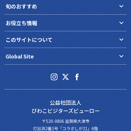
keyboard_arrow_down
旬のおすすめ
keyboard_arrow_down
お役立ち情報
keyboard_arrow_down
このサイトについて
keyboard_arrow_down
Global Site
公益社団法人
びわこビジターズビューロー
〒520-0806 滋賀県大津市
打出浜2番1号「コラボしが21」6階