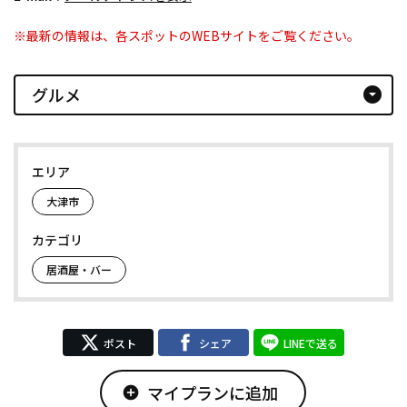
※最新の情報は、各スポットのWEBサイトをご覧ください。
グルメ
arrow_drop_down_circle
エリア
大津市
カテゴリ
居酒屋・バー
ポスト
シェア
LINEで送る
マイプランに追加
add_circle