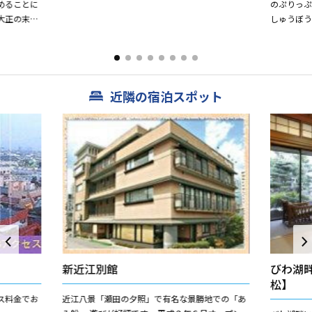
めることに
のぷりっ
大正の末
しゅうぼう
至っており
近隣の宿泊スポット
新近江別館
びわ湖
松】
ス料金でお
近江八景「瀬田の夕照」で有名な景勝地での「あ