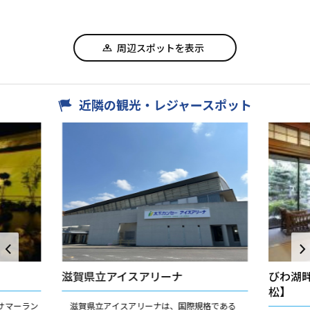
周辺スポットを表示
近隣の観光・レジャースポット
滋賀県立アイスアリーナ
びわ湖
松】
サマーラン
滋賀県立アイスアリーナは、国際規格である