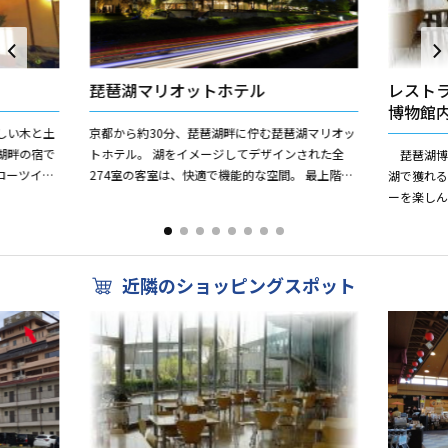
琵琶湖マリオットホテル
レスト
博物館
しい木と土
京都から約30分、琵琶湖畔に佇む琵琶湖マリオッ
湖畔の宿で
トホテル。 湖をイメージしてデザインされた全
琵琶湖博
ローツイン
274室の客室は、快適で機能的な空間。 最上階の
湖で獲れ
ておりま
ダイニングでは、琵琶湖の雄大な景色と共に地元
ーを楽しん
の食材をダイナ...
おすすめ
の幸天丼（オ
近隣のショッピングスポット