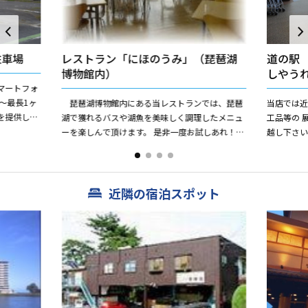
駐車場
レストラン「にほのうみ」（琵琶湖
道の駅
博物館内）
しやう
、スマートフォ
分～最長1ヶ
琵琶湖博物館内にある当レストランでは、琵琶
当店では
を提供して
湖で獲れるバスや湖魚を美味しく調理したメニュ
工品等の 
リスを...
ーを楽しんで頂けます。 是非一度お試しあれ！
越し下さ
おすすめ料理 ☆バス天丼 880円 ☆湖
の幸天丼（オオ...
近隣の宿泊スポット