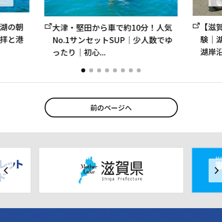
わ湖の朝
【滋
大津・堅田から車で約10分！人気
拝と港
験｜
No.1サンセットSUP｜少人数でゆ
湖岸
ったり｜初心...
映え
AT免
前のページへ