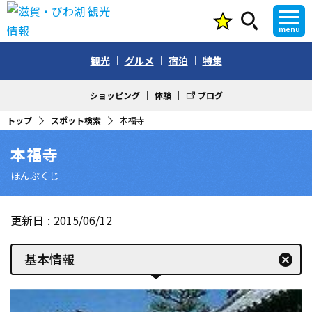
menu
観光
グルメ
宿泊
特集
ショッピング
体験
ブログ
トップ
スポット検索
本福寺
本福寺
ほんぷくじ
更新日
2015/06/12
基本情報
cancel