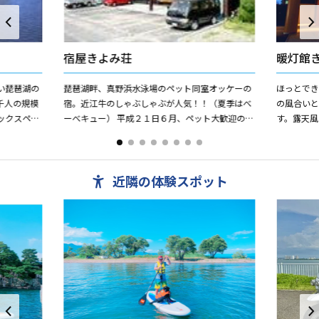
宿屋きよみ荘
暖灯館
い琵琶湖の
琵琶湖畔、真野浜水泳場のペット同室オッケーの
ほっとで
千人の規模
宿。近江牛のしゃぶしゃぶが人気！！（夏季はべ
の風合い
ックスペー
ーべキュー） 平成２１日６月、ペット大歓迎の貸
す。露天
す。 特に
別荘感覚の新しいお部屋オープン!!
客室など
す。心身に
近隣の体験スポット