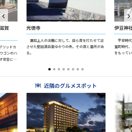
ス滋賀
光徳寺
伊豆神
蓮如上人の法難に対して、自ら首を打たせて出
平安時代
させた堅田源兵衛ゆかりの寺。その首と墓所があ
室町時代
ブリッドカ
る。
をもって
ワゴンのハ
ていた。
す安全にご
ィーセンス
近隣のグルメスポット