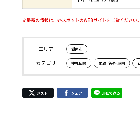
TEL
0748-72-7640
※最新の情報は、各スポットのWEBサイトをご覧ください
エリア
湖南市
カテゴリ
神社仏閣
史跡･名勝･庭園
ポスト
シェア
LINEで送る