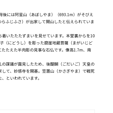
背後には阿星山（あぼしやま）（693.1m）がそびえ
わらふじふさ）が出家して開山したと伝えられていま
着いたたたずまいを見せています。本堂裏からを10
童子（にどうし）を彫った磨崖地蔵菩薩（まがいじど
たたえた半肉彫の見事な石仏です。像高1.7m、南
の謀議が露見したため、後醍醐（ごだいご）天皇の
家して、妙感寺を開基。笠置山（かさぎやま）で戦死
た、といわれています。