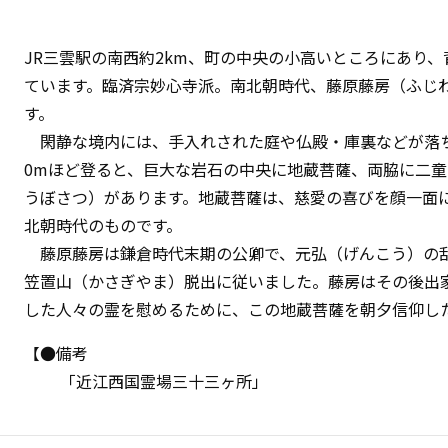
JR三雲駅の南西約2km、町の中央の小高いところにあり、
ています。臨済宗妙心寺派。南北朝時代、藤原藤房（ふじ
す。
閑静な境内には、手入れされた庭や仏殿・庫裏などが落ち
0mほど登ると、巨大な岩石の中央に地蔵菩薩、両脇に二
うぼさつ）があります。地蔵菩薩は、慈愛の喜びを顔一面に
北朝時代のものです。
藤原藤房は鎌倉時代末期の公卿で、元弘（げんこう）の乱
笠置山（かさぎやま）脱出に従いました。藤房はその後出
した人々の霊を慰めるために、この地蔵菩薩を朝夕信仰し
【●備考
「近江西国霊場三十三ヶ所」