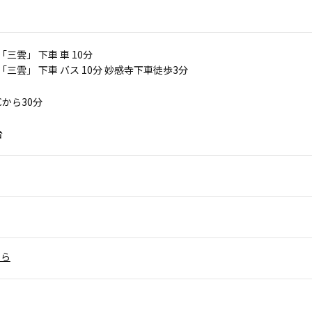
「三雲」 下車 車 10分
 「三雲」 下車 バス 10分 妙感寺下車徒歩3分
Cから30分
台
ちら