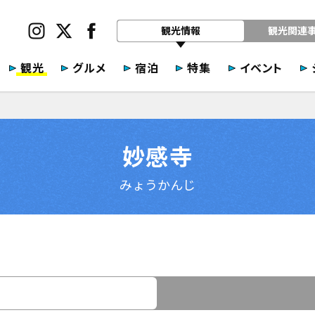
観光情報
観光関連
観光
グルメ
宿泊
特集
イベント
妙感寺
みょうかんじ