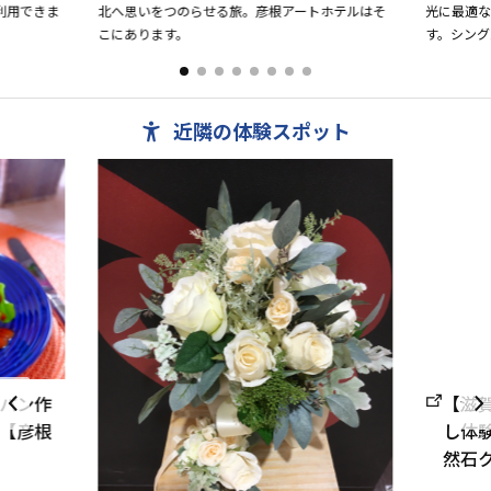
利用できま
北へ思いをつのらせる旅。彦根アートホテルはそ
光に最適
こにあります。
す。シング
れでも安
だけます。
近隣の体験スポット
【滋
パン作
し体
【彦根
然石ク