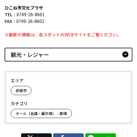
ひこね市文化プラザ
TEL
0749-26-8601
FAX
0749-26-8602
※最新の情報は、各スポットのWEBサイトをご覧ください。
観光・レジャー
arrow_drop_down_circle
エリア
彦根市
カテゴリ
ホール（会議・展示場）・劇場