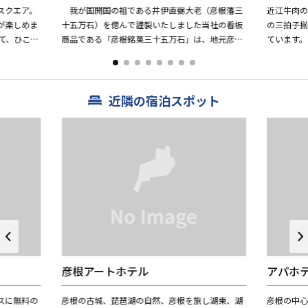
スクエア。
我が国開国の祖である井伊直弼大老（彦根藩三
近江牛肉
が楽しめま
十五万石）を偲んで謹製いたしました当社の看板
の三拍子
て、ひこね
商品である「彦根銘菓三十五万石」は、地元彦根
ています。
れた40個
のお客様はもちろん全国各地に地方発送もいたし
ており、城下町・小江戸彦...
近隣の宿泊スポット
彦根アートホテル
アパホ
スに無料の
彦根の古城、琵琶湖の自然、彦根を旅し湖東、湖
彦根の中心