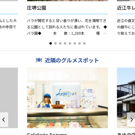
庄堺公園
近江牛
仏とした大
バラが開花すると甘い香りが漂い、花を満喫でき
近江の食文
派の寺院で
る公園として訪れる人たちに喜ばれています。 ◆
の雌牛にこ
バラ園◆ 本 数：1,200本 種
り揃えて
類：24種類 開花時期：5月から11月頃まで
て頂けます
◆は...
近隣のグルメスポット
Gelateria Azzurro
あゆの