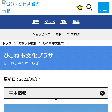
menu
観光
グルメ
宿泊
特集
ショッピング
体験
ブログ
トップ
スポット検索
ひこね市文化プラザ
ひこね市文化プラザ
ひこねしぶんかぷらざ
更新日
2022/06/17
基本情報
cancel