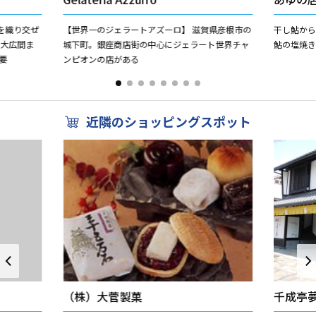
を織り交ぜ
【世界一のジェラートアズーロ】 滋賀県彦根市の
干し鮎か
の大広間ま
城下町。銀座商店街の中心にジェラート世界チャ
鮎の塩焼き
要
ンピオンの店がある
近隣のショッピングスポット
（株）大菅製菓
千成亭