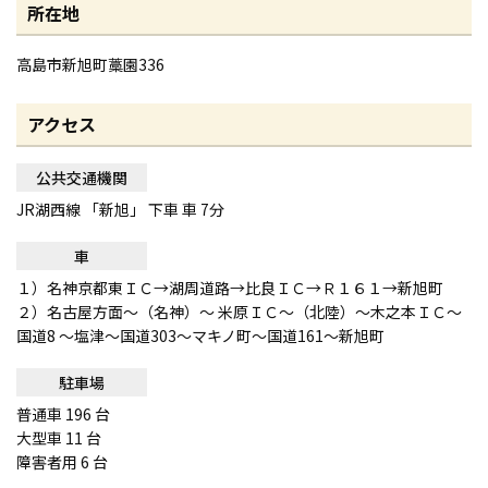
所在地
高島市新旭町藁園336
アクセス
公共交通機関
JR湖西線 「新旭」 下車 車 7分
車
１）名神京都東ＩＣ→湖周道路→比良ＩＣ→Ｒ１６１→新旭町
２）名古屋方面〜（名神）〜 米原ＩＣ〜（北陸）〜木之本ＩＣ〜
国道8 〜塩津〜国道303〜マキノ町〜国道161〜新旭町
駐車場
普通車 196 台
大型車 11 台
障害者用 6 台