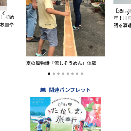
【酒は風
間】初め
年！川
お皿や
語る酒
夏の風物詩「流しそうめん」体験
関連パンフレット