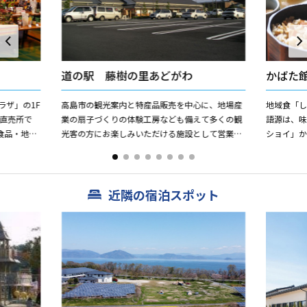
道の駅 藤樹の里あどがわ
かばた
ラザ」の1F
高島市の観光案内と特産品販売を中心に、地場産
地域食「
示直売所で
業の扇子づくりの体験工房なども備えて多くの観
語源は、
食品・地
光客の方にお楽しみいただける施設として営業し
ショイ」
り揃えてお
ています。レストラン・軽食・コンビニエンスス
と「しょ
トア、情報コーナー兼休憩...
くりおはぎ
近隣の宿泊スポット