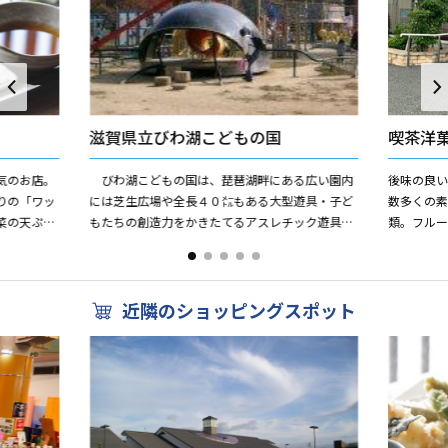
滋賀県立びわ湖こどもの国
喫茶洋
気のお店。
びわ湖こどもの国は、琵琶湖畔にある広い園内
後味の良
りの「ワッ
には芝生広場や全長４０㍍もある大型遊具・子ど
数多くの
菜の天ぷら
もたちの創造力をかきたてるアスレチック遊具・
類。フル
スメ。手づ
冒険水路・キャンプ場・虹の家などがあります。
り、ショー
虹の家には、卓球・...
リアフリーの
近隣のショッピングスポット