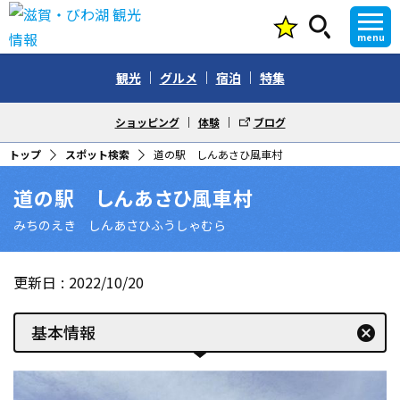
menu
観光
グルメ
宿泊
特集
ショッピング
体験
ブログ
トップ
スポット検索
道の駅 しんあさひ風車村
道の駅 しんあさひ風車村
みちのえき しんあさひふうしゃむら
更新日
2022/10/20
基本情報
cancel