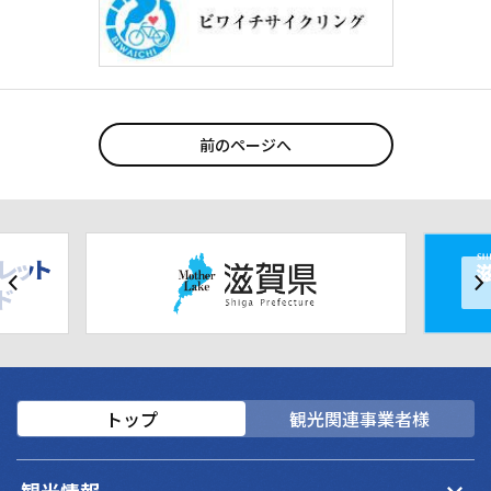
前のページへ
トップ
観光関連事業者様
keyboard_arrow_down
観光情報