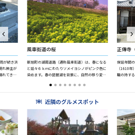
風車街道の桜
正傳寺
大雨が続き洪
新旭町の湖周道路（通称風車街道）は、春になる
保延年間の
現れ神主が
と延々６ｋｍにわたりソメイヨシノがピンク色に
（1610
晴れてき
染めます。春の琵琶湖を背景に、自然の移り変わ
職の持す
が少なく農作
りを体感できるこのコースはサイクリングコース
江戸時代
としても人気があります。
宗から曹洞宗
近隣のグルメスポット