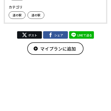
カテゴリ
道の駅
道の駅
ポスト
シェア
LINEで送る
マイプランに追加
add_circle