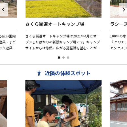
さくら街道オートキャンプ場
ラシー
る広い園内
さくら街道オートキャンプ場は2021年4月にオー
100年の
遊具・子ど
プンしたばかりの新設キャンプ場です。キャンプ
『 ハリエ
ック遊具・
サイトからは悠然に広がる琵琶湖を望むことがで
アクセス 
あります。
きます。琵琶湖ではカヤックやSUP等のマリンス
とした生活
ポーツや、レンタル...
近隣の体験スポット