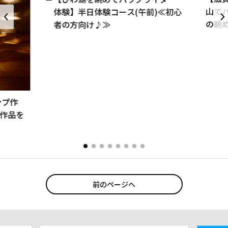
山で
体験】半日体験コース(午前)≪初心
の眺
者の方向け♪≫
送迎
ンプ作
作品を
前のページへ