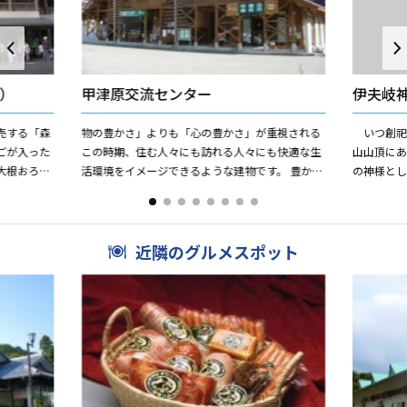
）
甲津原交流センター
伊夫岐
売する「森
物の豊かさ」よりも「心の豊かさ」が重視される
いつ創祀
ごが入った
この時期、住む人々にも訪れる人々にも快適な生
山山頂に
大根おろし
活環境をイメージできるような建物です。 豊かな
の神様と
処「穂
自然に浸ってみたくなる、留まってみたくなる環
に立ってい
境の実現をめざし都市...
近隣のグルメスポット