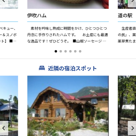
伊吹ハム
道の駅
ベキュー、
素材を吟味し熟成に時間をかけ、ひとつひとつ
生産者直
ー＆スノボ
丹念に手作りされたハムです。 お土産にも最適
の民」、
ト】 ■五
な逸品です！ぜひどうぞ。 ■山椒ソーセージ ■
薬草煮た
滝。県道か
原形ロースハム ■ベーコン ■荒挽ウインナー
ハンバー
...
波」、焼き
近隣の宿泊スポット