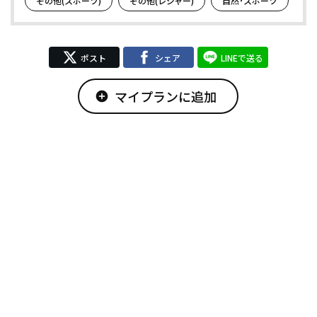
その他(スポーツ)
その他(レジャー)
自然･スポーツ
ポスト
シェア
LINEで送る
マイプランに追加
add_circle