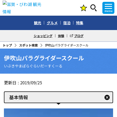
menu
観光
グルメ
宿泊
特集
ショッピング
体験
ブログ
トップ
スポット検索
伊吹山パラグライダースクール
伊吹山パラグライダースクール
いぶきやまぱらぐらいだーすくーる
更新日
2019/09/25
基本情報
cancel