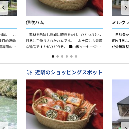
伊吹ハム
ミルク
公園。 こ
素材を吟味し熟成に時間をかけ、ひとつひとつ
自然豊か
多目的連動
丹念に手作りされたハムです。 お土産にも最適
伊吹牛乳
場専用のす
な逸品です！ぜひどうぞ。 ■山椒ソーセージ ■
成分無調
の林間キャ
原形ロースハム ■ベーコン ■荒挽ウインナー
天然牛乳
...
め本物の素材
近隣のショッピングスポット