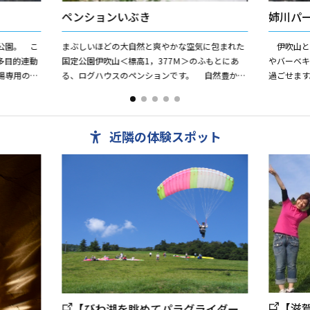
ペンションいぶき
姉川パ
公園。 こ
まぶしいほどの大自然と爽やかな空気に包まれた
伊吹山と
多目的連動
国定公園伊吹山＜標高1，377Ｍ＞のふもとにあ
やバーベキ
場専用のす
る、ログハウスのペンションです。 自然豊かな
過ごせま
の林間キャ
ペンションでのんびりとした休日をお過ごしくだ
1,500
さい。 お料理...
近隣の体験スポット
【滋
【びわ湖を眺めてパラグライダー