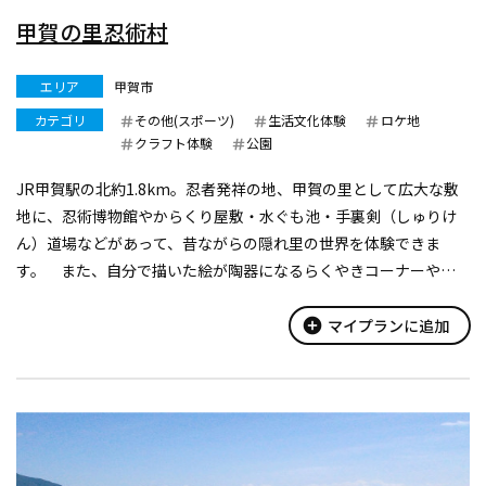
甲賀の里忍術村
エリア
甲賀市
カテゴリ
その他(スポーツ)
生活文化体験
ロケ地
クラフト体験
公園
JR甲賀駅の北約1.8km。忍者発祥の地、甲賀の里として広大な敷
地に、忍術博物館やからくり屋敷・水ぐも池・手裏剣（しゅりけ
ん）道場などがあって、昔ながらの隠れ里の世界を体験できま
す。 また、自分で描いた絵が陶器になるらくやきコーナーや、
甲賀杉（こうかすぎ）でいろんな物を作る焼杉コーナーなどがあ
り、忍術だけでなく、手作り...
add_circle
マイプランに追加