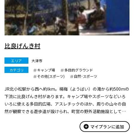
比良げんき村
エリア
大津市
カテゴリ
キャンプ場
多目的グラウンド
その他(スポーツ)
自然･スポーツ
JR北小松駅から西へ約lkm。楊梅（ようばい）の滝から約500mの
下流に比良げんき村があります。キャンプ場やスポーツなどいろ
いろに使える多目的広場、アスレチックのほか、周りの山々の自
然が観察できる遊歩道が設けられ、町営の野外活動施設として若
者に人気があります。
add_circle
マイプランに追加