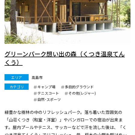
グリーンパーク想い出の森（くつき温泉てん
くう）
エリア
高島市
カテゴリ
キャンプ場
多目的グラウンド
テニスコート
その他(レジャー)
自然･スポーツ
緑豊かな樹林の中のリフレッシュパーク。落ち着いた雰囲気の
「山荘くつき（和室・洋室）」やバンガローでの宿泊が出来ま
す。屋内プールやテニス、サッカーなどで汗を流した後は、「く
つき温泉てんくう」でリフレッシュ。昔、朽木の山野を駆けめぐ