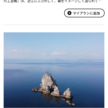
の工芸館」は、近江にふさわしく、蔵をイメージして造られてい
ます。
和洋それぞれの研究室、浴室、食堂等も設け、宿泊も可能な研
add_circle
マイプランに追加
修施設としての機能...