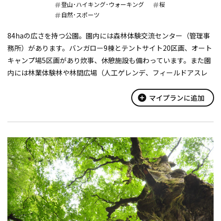
登山･ハイキング･ウォーキング
桜
自然･スポーツ
84haの広さを持つ公園。園内には森林体験交流センター（管理事
務所）があります。バンガロー9棟とテントサイト20区画、オート
キャンプ場5区画があり炊事、休憩施設も備わっています。また園
内には林業体験林や林間広場（人工ゲレンデ、フィールドアスレ
ッチク）、焼き肉センターなどがあります。
84ha。バンガロー9棟、テン...
add_circle
マイプランに追加