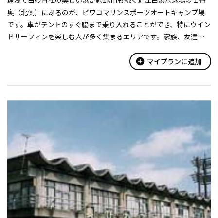
奥（北側）にあるのが、ビワコマリンスポーツオートキャンプ場
です。車がテントのすぐ脇まで乗り入れることができ、特にウイン
ドサーフィンを楽しむ人が多く集まるエリアです。家族、友達、
気の合う仲間達みんなでバーベキューをしたり、夜はちょっぴり
ロマンチックに満天の星の下...
add_circle
マイプランに追加