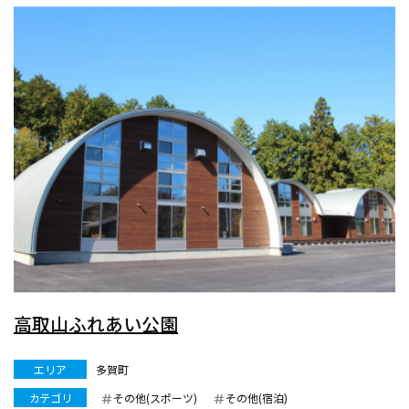
高取山ふれあい公園
エリア
多賀町
カテゴリ
その他(スポーツ)
その他(宿泊)