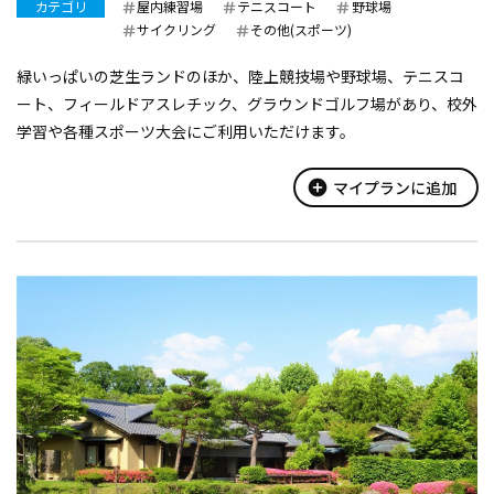
カテゴリ
屋内練習場
テニスコート
野球場
サイクリング
その他(スポーツ)
緑いっぱいの芝生ランドのほか、陸上競技場や野球場、テニスコ
ート、フィールドアスレチック、グラウンドゴルフ場があり、校外
学習や各種スポーツ大会にご利用いただけます。
add_circle
マイプランに追加