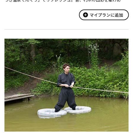
っていたといわれる天狗伝説に由来します。神経痛、疲労回復な
どに効果があり、天狗の露天風呂やき...
add_circle
マイプランに追加