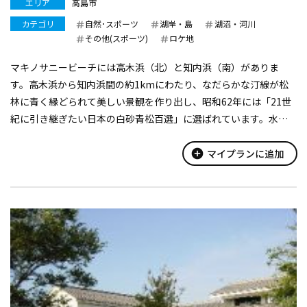
エリア
高島市
カテゴリ
自然･スポーツ
湖岸・島
湖沼・河川
その他(スポーツ)
ロケ地
マキノサニービーチには高木浜（北）と知内浜（南）がありま
す。高木浜から知内浜間の約1kmにわたり、なだらかな汀線が松
林に青く縁どられて美しい景観を作り出し、昭和62年には「21世
紀に引き継ぎたい日本の白砂青松百選」に選ばれています。水の
綺麗な水泳キャンプ場としても人気があります。施設も整い環境
もよいので、ゆったりと休暇...
add_circle
マイプランに追加