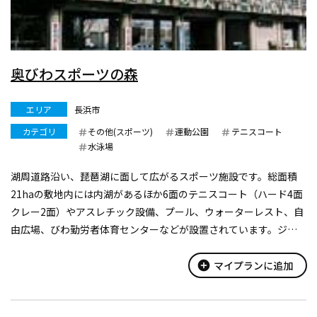
奥びわスポーツの森
エリア
長浜市
カテゴリ
その他(スポーツ)
運動公園
テニスコート
水泳場
湖周道路沿い、琵琶湖に面して広がるスポーツ施設です。総面積
21haの敷地内には内湖があるほか6面のテニスコート（ハード4面
クレー2面）やアスレチック設備、プール、ウォーターレスト、自
由広場、びわ勤労者体育センターなどが設置されています。ジョ
ギングなど、手軽にスポーツを楽しみたいという人に大変人気が
あります。また、コン...
add_circle
マイプランに追加