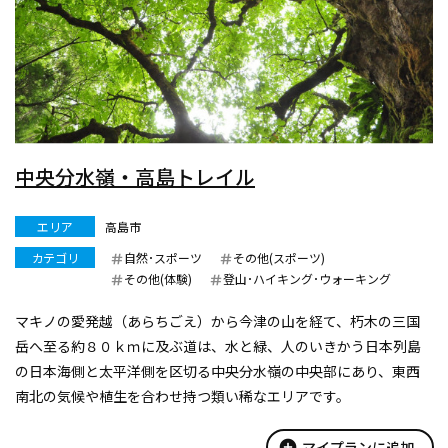
中央分水嶺・高島トレイル
エリア
高島市
カテゴリ
自然･スポーツ
その他(スポーツ)
その他(体験)
登山･ハイキング･ウォーキング
マキノの愛発越（あらちごえ）から今津の山を経て、朽木の三国
岳へ至る約８０ｋｍに及ぶ道は、水と緑、人のいきかう日本列島
の日本海側と太平洋側を区切る中央分水嶺の中央部にあり、東西
南北の気候や植生を合わせ持つ類い稀なエリアです。
トレイルを歩けば、あちこちから望むことができる琵琶湖と若狭
湾は、このトレイルが中央分水嶺で...
add_circle
マイプランに追加