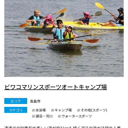
ビワコマリンスポーツオートキャンプ場
エリア
高島市
カテゴリ
水泳場
キャンプ場
その他(スポーツ)
湖沼・河川
ウォータースポーツ
遠浅で白砂青松の美しい浜が約1kmも続く近江白浜水泳場の１番