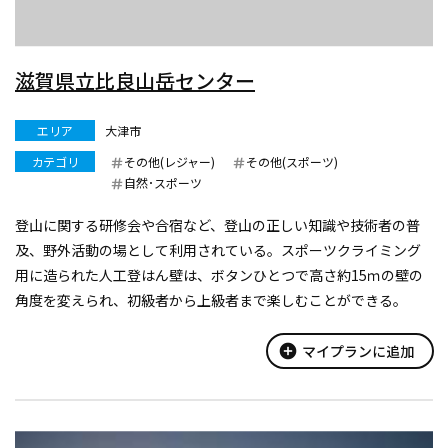
滋賀県立比良山岳センター
エリア
大津市
カテゴリ
その他(レジャー)
その他(スポーツ)
自然･スポーツ
登山に関する研修会や合宿など、登山の正しい知識や技術者の普
及、野外活動の場として利用されている。スポーツクライミング
用に造られた人工登はん壁は、ボタンひとつで高さ約15ｍの壁の
角度を変えられ、初級者から上級者まで楽しむことができる。
add_circle
マイプランに追加