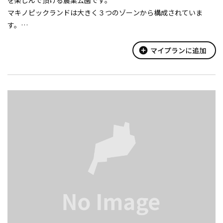
を楽しんで頂ける農業公園です。
マキノピックランドは大きく３つのゾーンから構成されていま
す。
果樹園ゾーン：関西圏では珍し初夏のサクランボからブルーベリ
ー、ぶどう、くり、さつまいもと旬の果物の収穫体験が行えます。
add_circle
マイプランに追加
沿道修景ゾーン：果樹園を一直線に抜けるメタ...