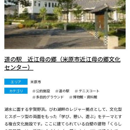
道の駅 近江母の郷（米原市近江母の郷文化
センター）
エリア
米原市
カテゴリ
公的施設
道の駅
テニスコート
多目的グラウンド
博物館・資料館
湖水に面する宇賀野浜。びわ湖畔のレジャー拠点として、文化型
とスポーツ型の両面をもった「学び、憩い、遊ぶ」をテーマとす
る複合文化施設です。ここに建てられている白壁の建物「くらし