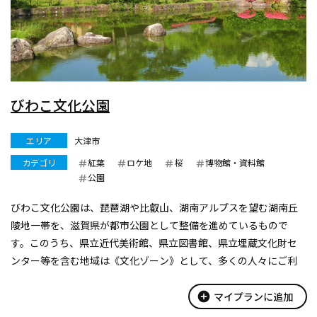
びわこ文化公園
エリア
大津市
カテゴリ
紅葉
ロケ地
桜
博物館・資料館
公園
びわこ文化公園は、琵琶湖や比叡山、湖南アルプスを望む湖南丘
陵地一帯を、滋賀県が都市公園として整備を進めているもので
す。このうち、県立近代美術館、県立図書館、県立埋蔵文化財セ
ンター等を含む地域は《文化ゾーン》として、多くの人々にご利
用いただいています。
文化ゾーン内には上記施設の他、茶室『夕照庵』、日本庭園『夕
add_circle
マイプランに追加
照の...