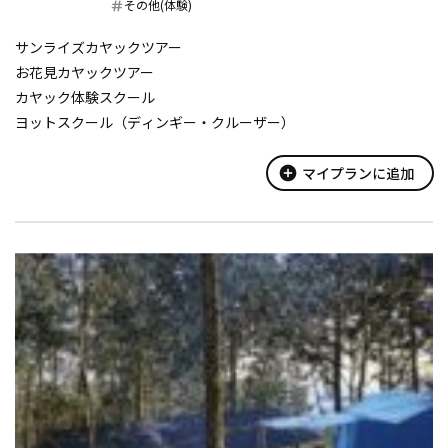
その他(体験)
サンライズカヤックツアー
お花見カヤックツアー
カヤック体験スクール
ヨットスクール（ディンギー・クルーザー）
ウインドサーフィンスクール
小学生キャンプ （世界をつなぐ春夏秋冬休みキャンプ）
add_circle
マイプランに追加
自然体験学習 クラス団結プラン・イッチ団結プラン他（学校
団体）
チームチャレンジ研修 （企業・団体）