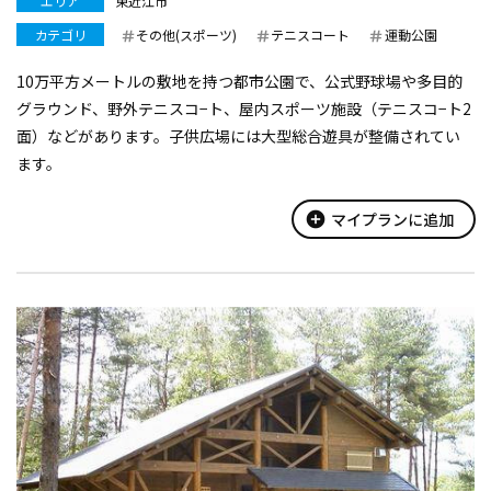
エリア
東近江市
カテゴリ
その他(スポーツ)
テニスコート
運動公園
10万平方メートルの敷地を持つ都市公園で、公式野球場や多目的
グラウンド、野外テニスコ−ト、屋内スポーツ施設（テニスコ−ト2
面）などがあります。子供広場には大型総合遊具が整備されてい
ます。
add_circle
マイプランに追加