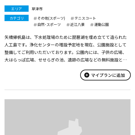
エリア
草津市
カテゴリ
その他(スポーツ)
テニスコート
自然･スポーツ
近江八景
運動公園
矢橋帰帆島は、下水処理場のために琵琶湖を埋め立てて造られた
人工島です。浄化センターの増設予定地を現在、公園施設として
整備してご利用いただいております。公園内には、子供の広場、
大はらっぱ広場、せせらぎの池、遺跡の広場などの無料施設とキ
ャンプ場、グラウンドゴルフ、多目的グラウンド、プール、テニス
コート、ゲートボール場、相...
add_circle
マイプランに追加