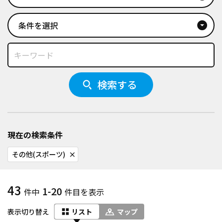
条件を選択
arrow_drop_down_circle
検索する
現在の検索条件
その他(スポーツ)
close
43
1-20
件中
件目を表示
表示切り替え
リスト
マップ