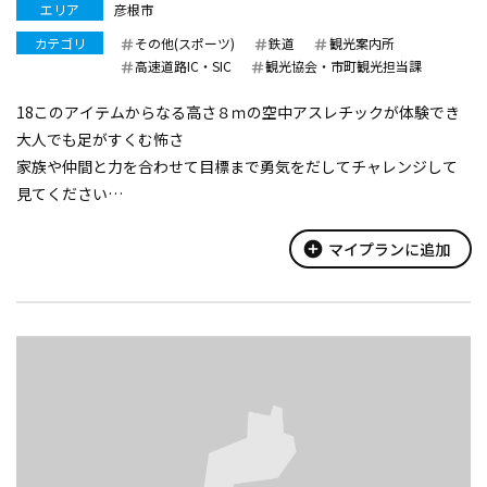
エリア
彦根市
カテゴリ
その他(スポーツ)
鉄道
観光案内所
高速道路IC・SIC
観光協会・市町観光担当課
18このアイテムからなる高さ８ｍの空中アスレチックが体験でき
大人でも足がすくむ怖さ
家族や仲間と力を合わせて目標まで勇気をだしてチャレンジして
見てください
出来ないことができるようになる喜びから自信がつきチャレンジ
意欲が向上します
add_circle
マイプランに追加
新しい自分に出会えるチャンスです！
約２００ｍの空中スライダーも魅力的で鳥になっ...