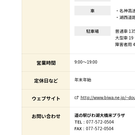
車
・名神高速
・湖西道路
駐車場
普通車 13
大型車 19
障害者用 4
9:00～19:00
営業時間
年末年始
定休日など
http://www.biwa.ne.jp/~d
ウェブサイト
道の駅びわ湖大橋米プラザ
お問い合わせ
TEL
077-572-0504
FAX
077-572-0504