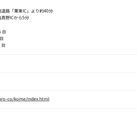
道路「栗東IC」より約40分
真野ICから5分
5 台
 台
 台
ouro-co/kome/index.html