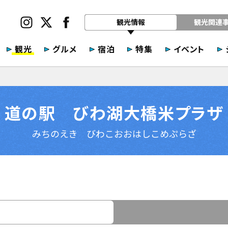
観光情報
観光関連
観光
グルメ
宿泊
特集
イベント
道の駅 びわ湖大橋米プラザ
みちのえき びわこおおはしこめぷらざ