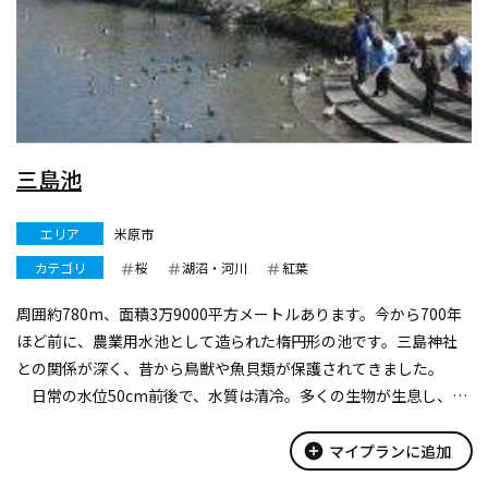
三島池
エリア
米原市
カテゴリ
桜
湖沼・河川
紅葉
周囲約780m、面積3万9000平方メートルあります。今から700年
ほど前に、農業用水池として造られた楕円形の池です。三島神社
との関係が深く、昔から鳥獣や魚貝類が保護されてきました。
日常の水位50cm前後で、水質は清冷。多くの生物が生息し、さ
まざまな水鳥や野鳥が飛来します。昭和32年（1957）マガモの自
然繁殖...
add_circle
マイプランに追加