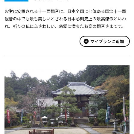
お堂に安置される十一面観音は、日本全国に七体ある国宝十一面
観音の中でも最も美しいとされる日本彫刻史上の最高傑作といわ
れ、祈りの仏にふさわしい、慈愛に満ちたお姿の観音さまです。
add_circle
マイプランに追加