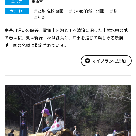
エリア
米原市
カテゴリ
史跡･名勝･庭園
その他(自然・公園)
桜
紅葉
宗谷川沿いの峡谷。霊仙山を源とする清流に沿った山紫水明の地
で春は桜、夏は新緑、秋は紅葉と、四季を通じて楽しめる景勝
地。国の名勝に指定されている。
add_circle
マイプランに追加