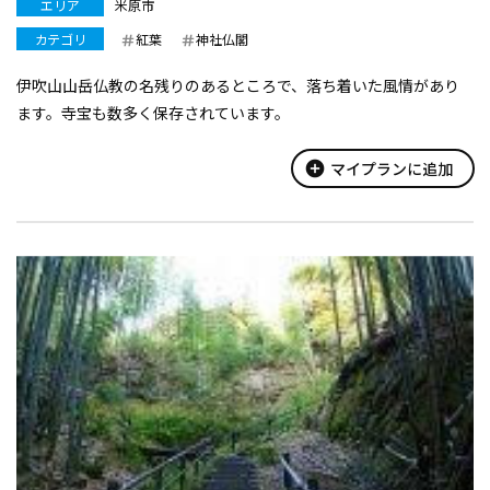
エリア
米原市
カテゴリ
紅葉
神社仏閣
伊吹山山岳仏教の名残りのあるところで、落ち着いた風情があり
ます。寺宝も数多く保存されています。
add_circle
マイプランに追加