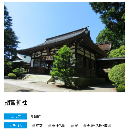
胡宮神社
エリア
多賀町
カテゴリ
紅葉
神社仏閣
桜
史跡･名勝･庭園