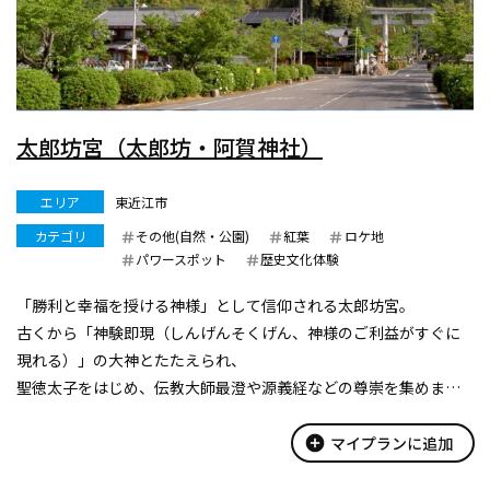
太郎坊宮（太郎坊・阿賀神社）
エリア
東近江市
カテゴリ
その他(自然・公園)
紅葉
ロケ地
パワースポット
歴史文化体験
「勝利と幸福を授ける神様」として信仰される太郎坊宮。
古くから「神験即現（しんげんそくげん、神様のご利益がすぐに
現れる）」の大神とたたえられ、
聖徳太子をはじめ、伝教大師最澄や源義経などの尊崇を集めまし
た。
現在はプロスポーツ選手を始め、第一線で活躍する企業経営者、
add_circle
マイプランに追加
政治家、職人、ビジネスマンなど、業種を越えた多く...