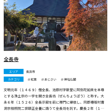
全長寺
エリア
長浜市
カテゴリ
紅葉
あじさい
神社仏閣
文明元年（１４６９）僧全長、池原村字新堂に阿弥陀如来を本尊
とする浄土宗の一宇を開き全長坊（ぜんちょうぼう）と称す。大
永６年（１５２６）全長示寂を前に禅門に帰依し、同郡椿坂村曹
洞宗桂照院二世頤正全養に請うて全長坊を託す。慶長２年（１５