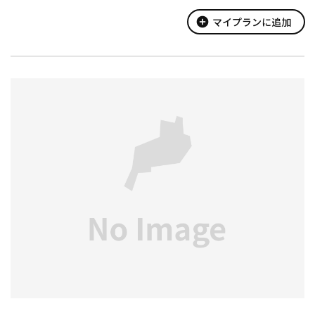
龍雲寺と百済寺のご本尊は、同一の巨木から彫られた「同木二
体」の十一面観世音菩薩と伝わる。
add_circle
マイプランに追加
開闢法要...