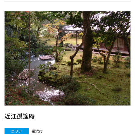
近江孤篷庵
エリア
長浜市