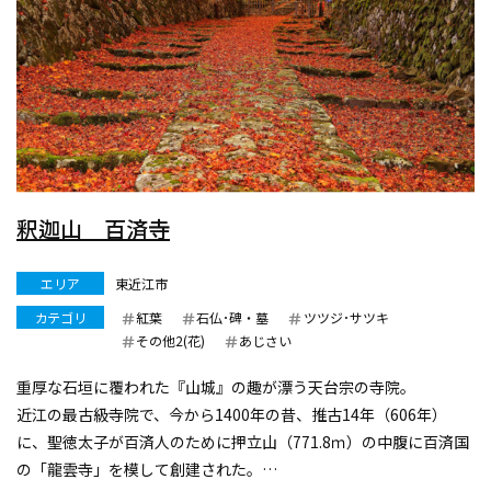
釈迦山 百済寺
エリア
東近江市
カテゴリ
紅葉
石仏･碑・墓
ツツジ･サツキ
その他2(花)
あじさい
重厚な石垣に覆われた『山城』の趣が漂う天台宗の寺院。
近江の最古級寺院で、今から1400年の昔、推古14年（606年）
に、聖徳太子が百済人のために押立山（771.8ｍ）の中腹に百済国
の「龍雲寺」を模して創建された。