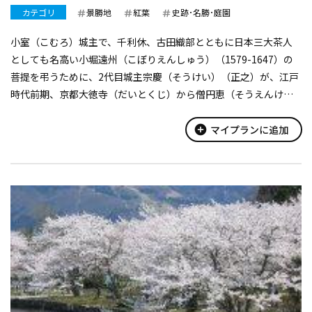
カテゴリ
景勝地
紅葉
史跡･名勝･庭園
小室（こむろ）城主で、千利休、古田織部とともに日本三大茶人
としても名高い小堀遠州（こぼりえんしゅう）（1579-1647）の
菩提を弔うために、2代目城主宗慶（そうけい）（正之）が、江戸
時代前期、京都大徳寺（だいとくじ）から僧円恵（そうえんけ
い）を招いて開山した臨済宗大徳寺派の寺。遠州が京都大徳寺に
建立した孤篷庵にちなん...
add_circle
マイプランに追加