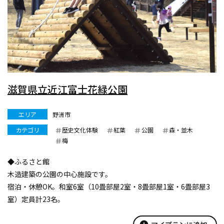
滋賀県立近江富士花緑公園
エリア
野洲市
カテゴリ
歴史文化体験
紅葉
公園
森・並木
梅
◆ふるさと館
木造建築の公園の中心施設です。
宿泊・休憩OK。和室6室（10畳部屋2室・8畳部屋1室・6畳部屋3
室）定員計23名。
◆ロッジ