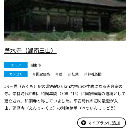
善水寺（湖南三山）
エリア
湖南市
カテゴリ
国宝建築
蓮
紅葉
神社仏閣
JR三雲（みくも）駅の北西約2.6km岩根山の中腹にある天台宗の
寺。奈良時代中期、和銅年間（708-714）に国家鎮護の道場として
建立され、和銅寺と称していました。平安時代の初め最澄が入
山、延暦寺（えんりゃくじ）の別院諸堂（べついんしょどう）を
建立し天台宗に改めました。また、桓武（かんむ）天皇が病気に
なり、最澄が法力に...
add_circle
マイプランに追加