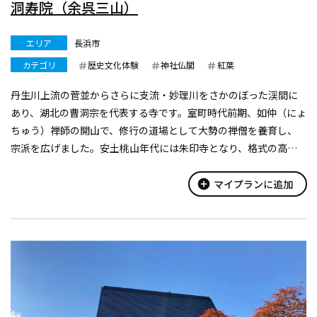
洞寿院（余呉三山）
エリア
長浜市
カテゴリ
歴史文化体験
神社仏閣
紅葉
丹生川上流の菅並からさらに支流・妙理川をさかのぼった渓間に
あり、湖北の曹洞宗を代表する寺です。室町時代前期、如仲（にょ
ちゅう）禅師の開山で、修行の道場として大勢の禅僧を養育し、
宗派を広げました。安土桃山年代には朱印寺となり、格式の高さ
を誇っていました。鎌倉時代前期の造立銘を持つ、観音菩薩立像
（国指定の重要文化財）や大...
add_circle
マイプランに追加