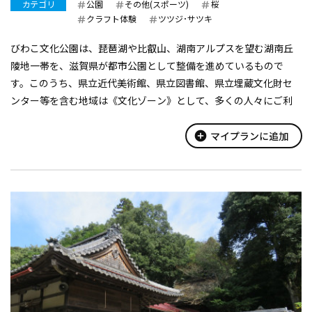
カテゴリ
公園
その他(スポーツ)
桜
クラフト体験
ツツジ･サツキ
びわこ文化公園は、琵琶湖や比叡山、湖南アルプスを望む湖南丘
陵地一帯を、滋賀県が都市公園として整備を進めているもので
す。このうち、県立近代美術館、県立図書館、県立埋蔵文化財セ
ンター等を含む地域は《文化ゾーン》として、多くの人々にご利
用いただいています。
文化ゾーン内には上記施設の他、茶室『夕照庵』、日本庭園『夕
add_circle
マイプランに追加
照の...