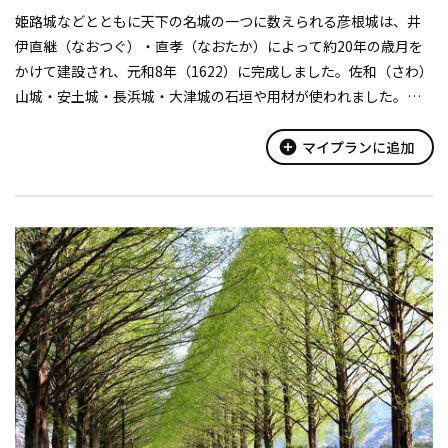
姫路城などとともに天下の名城の一つに数えられる彦根城は、井
伊直継（なおつぐ）・直孝（なおたか）によって約20年の歳月を
かけて建設され、元和8年（1622）に完成しました。佐和（さわ）
山城・安土城・長浜城・大津城の石垣や用材が使われました。月
明かりに浮かぶ彦根城は美しく、琵琶湖八景の1つに数えられてい
ます。明治時代の廃...
add_circle
マイプランに追加