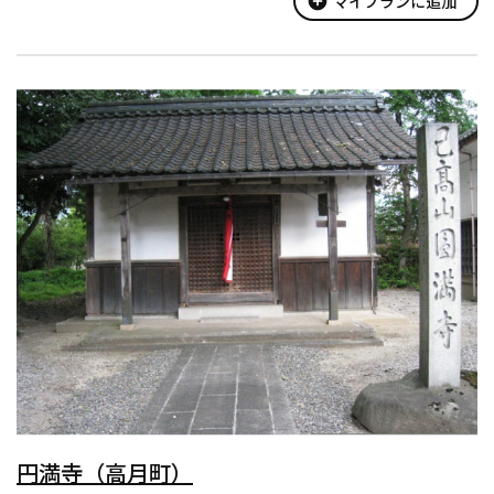
1棟貸しの宿泊棟です。（6棟あり、各4名定員）
add_circle
マイプランに追加
◆遊具広場
ぐるぐるアスレチックや迷路、すべり台(3台)など、滋賀県の木材
から作られた10種類のアスレチック...
円満寺（高月町）