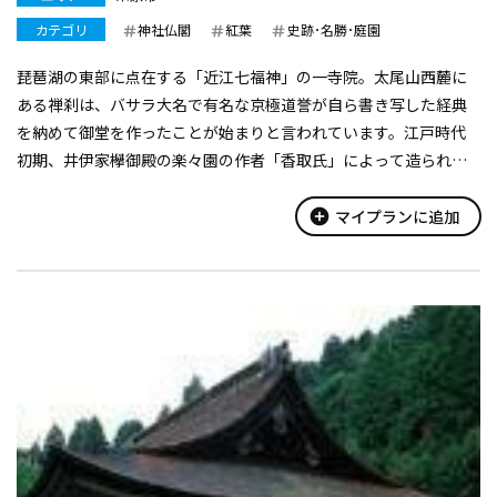
カテゴリ
神社仏閣
紅葉
史跡･名勝･庭園
琵琶湖の東部に点在する「近江七福神」の一寺院。太尾山西麓に
ある禅刹は、バサラ大名で有名な京極道誉が自ら書き写した経典
を納めて御堂を作ったことが始まりと言われています。江戸時代
初期、井伊家欅御殿の楽々園の作者「香取氏」によって造られた
枯山水の庭園は、国の名勝に指定されています。
add_circle
マイプランに追加