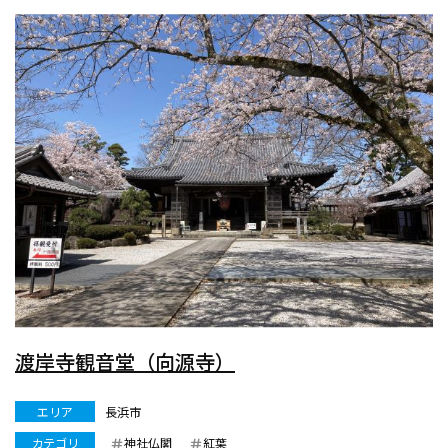
渡岸寺観音堂（向源寺）
エリア
長浜市
カテゴリ
神社仏閣
紅葉