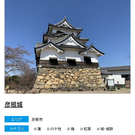
彦根城
エリア
彦根市
カテゴリ
蓮
ロケ地
梅
紅葉
城･城跡