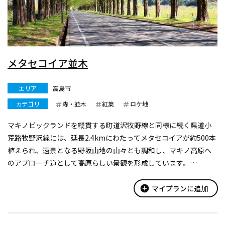
メタセコイア並木
エリア
高島市
カテゴリ
森・並木
紅葉
ロケ地
マキノピックランドを縦貫する町道沢牧野線と同様に続く県道小
荒路牧野沢線には、延長2.4kmにわたってメタセコイアが約500本
植えられ、遠景となる野坂山地の山々とも調和し、マキノ高原へ
のアプローチ道として高原らしい景観を形成しています。
この並木は、昭和56年に学童農園「マキノ土に学ぶ里」整備事業
の一環としてマキノ町果...
add_circle
マイプランに追加