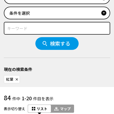
条件を選択
arrow_drop_down_circle
検索する
現在の検索条件
紅葉
close
84
1-20
件中
件目を表示
表示切り替え
リスト
マップ