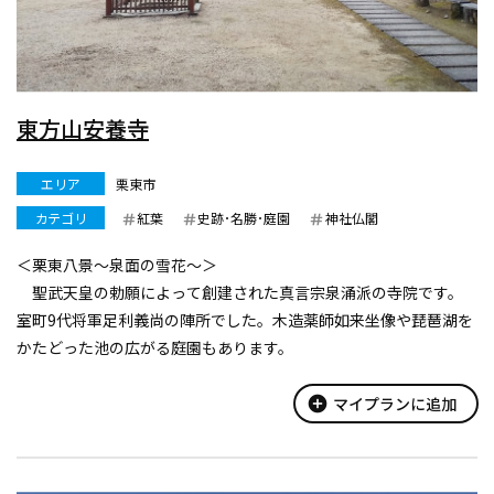
東方山安養寺
エリア
栗東市
カテゴリ
紅葉
史跡･名勝･庭園
神社仏閣
＜栗東八景〜泉面の雪花〜＞
聖武天皇の勅願によって創建された真言宗泉涌派の寺院です。
室町9代将軍足利義尚の陣所でした。木造薬師如来坐像や琵琶湖を
かたどった池の広がる庭園もあります。
【足利義尚公陣所跡】
室町9代将軍足利義尚が、佐々木六角高頼討伐のため安養寺に陣
add_circle
マイプランに追加
所を設営し動座した所です。将軍の軍勢に対して...