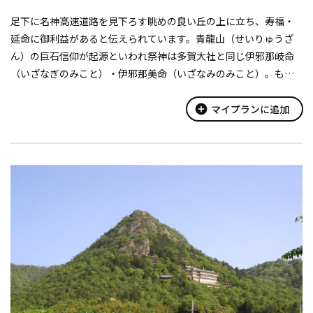
足下に名神高速道路を見下ろす眺めの良い丘の上に立ち、寿福・
延命に御利益があると伝えられています。青龍山（せいりゅうざ
ん）の巨石信仰が起源といわれ祭神は多賀大社と同じ伊邪那岐命
（いざなぎのみこと）・伊邪那美命（いざなみのみこと）。もと
は敏満寺（びんまんじ）の鎮守社であったので、敏満寺の境内で
あったといわれる場所に建ってい...
add_circle
マイプランに追加