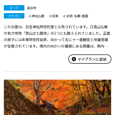
エリア
長浜市
カテゴリ
神社仏閣
紅葉
史跡･名勝･庭園
このお堂は、日吉神社阿弥陀堂とも称されています。己高山仏教
の有力寺院「惣山之七箇寺」の1つにも数えられていました。正面
の厨子には本尊阿弥陀如来、向かって左に十一面観音と地蔵菩薩
が安置されています。境内の向かいの鐘楼にある銅鐘は、県内最
古の鐘で重要文化財に指定されています。その他神社本殿や日吉
神社文書、鉄製釣灯篭や「神池...
add_circle
マイプランに追加