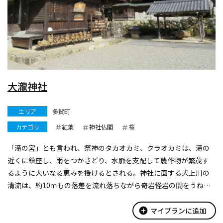
大瀧神社
エリア
多賀町
カテゴリ
紅葉
神社仏閣
桜
「滝の宮」とも言われ、祭神のタカオカミ、クラオカミは、滝の
近くに鎮座し、雨をつかさどり、水脈を支配して農作物が繁茂す
るように大いなる恵みを授けるとされる。神社に面する犬上川の
清流は、約10ｍもの落差を流れ落ちながら奇岩怪岩の間をうねっ
ていきます。「大蛇ヶ淵」と呼ばれる景勝の地。水の神・自然の
神。
add_circle
マイプランに追加