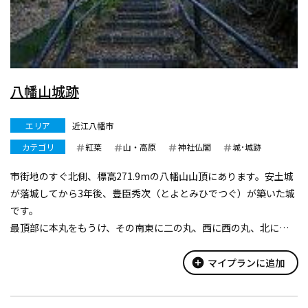
八幡山城跡
エリア
近江八幡市
カテゴリ
紅葉
山・高原
神社仏閣
城･城跡
市街地のすぐ北側、標高271.9mの八幡山山頂にあります。安土城
が落城してから3年後、豊臣秀次（とよとみひでつぐ）が築いた城
です。
最頂部に本丸をもうけ、その南東に二の丸、西に西の丸、北に北
の丸、南西の尾根上一段低く出丸を配置する構造で、山頂から八
の字形に広がる尾根上の小曲輪と、尾根に挟まれた南斜面中腹に
add_circle
マイプランに追加
秀次館跡と家...