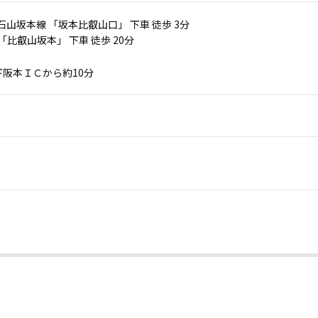
石山坂本線 「坂本比叡山口」 下車 徒歩 3分
 「比叡山坂本」 下車 徒歩 20分
阪本ＩＣから約10分
。