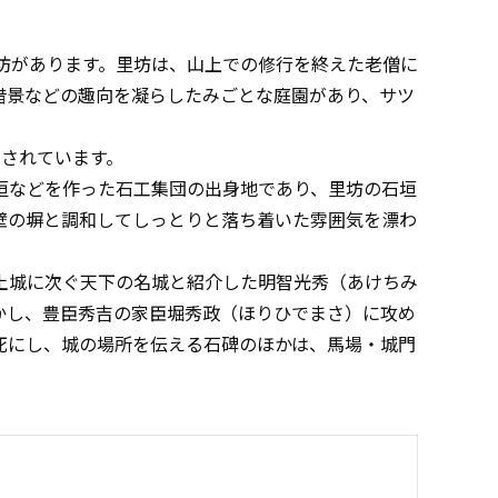
坊があります。里坊は、山上での修行を終えた老僧に
借景などの趣向を凝らしたみごとな庭園があり、サツ
されています。
などを作った石工集団の出身地であり、里坊の石垣
壁の塀と調和してしっとりと落ち着いた雰囲気を漂わ
土城に次ぐ天下の名城と紹介した明智光秀（あけちみ
かし、豊臣秀吉の家臣堀秀政（ほりひでまさ）に攻め
死にし、城の場所を伝える石碑のほかは、馬場・城門