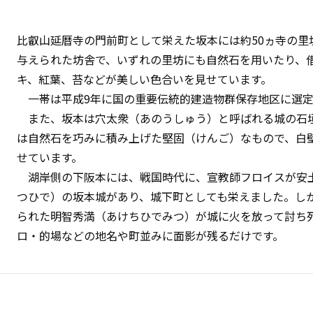
比叡山延暦寺の門前町として栄えた坂本には約50ヵ寺の里
与えられた坊舎で、いずれの里坊にも自然石を用いたり、
キ、紅葉、苔などが美しい色合いを見せています。
一帯は平成9年に国の重要伝統的建造物群保存地区に選定
また、坂本は穴太衆（あのうしゅう）と呼ばれる城の石垣
は自然石を巧みに積み上げた堅固（けんご）なもので、白
せています。
湖岸側の下阪本には、戦国時代に、宣教師フロイスが安
つひで）の坂本城があり、城下町としても栄えました。し
られた明智秀満（あけちひでみつ）が城に火を放って討ち
ロ・的場などの地名や町並みに面影が残るだけです。