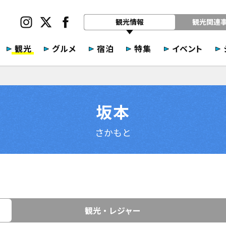
観光情報
観光関連
観光
グルメ
宿泊
特集
イベント
坂本
さかもと
観光・レジャー