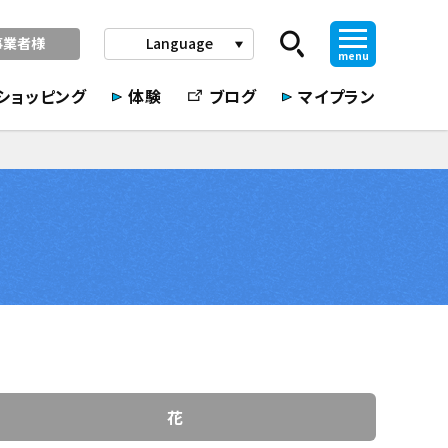
事業者様
Language
play_arrow
menu
ショッピング
体験
ブログ
マイプラン
花