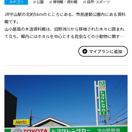
カテゴリ
公園
博物館・資料館
自然･スポーツ
JR守山駅の北約5kmのところにある、市民運動公園内にある資料
館です。
山小屋風の木造資料館は、旧野洲川から移植された木々に囲まれ
て立ち、館内にはホタルを中心とする昆虫などの小動物に関する
資料を展示しています。
大型水槽3基などを設置したホタルの人工飼育室・研修室や守山の
add_circle
マイプランに追加
ゲンジボタルの歴史を紹介する展示室などがあ...