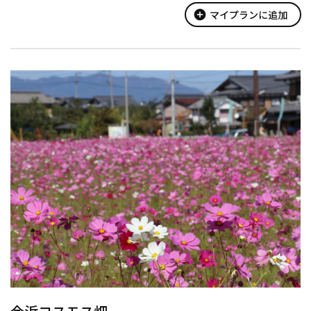
歌川広重の版画「木曽街道六十九次」の守山宿風景はこの橋から
add_circle
マイプランに追加
眺め...