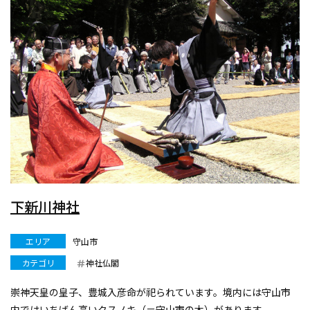
下新川神社
エリア
守山市
カテゴリ
神社仏閣
崇神天皇の皇子、豊城入彦命が祀られています。境内には守山市
内ではいちばん高いクスノキ（＝守山市の木）があります。