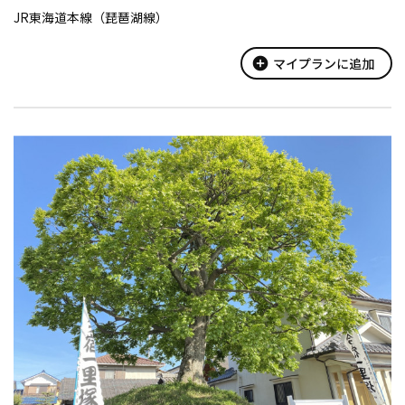
JR東海道本線（琵琶湖線）
add_circle
マイプランに追加