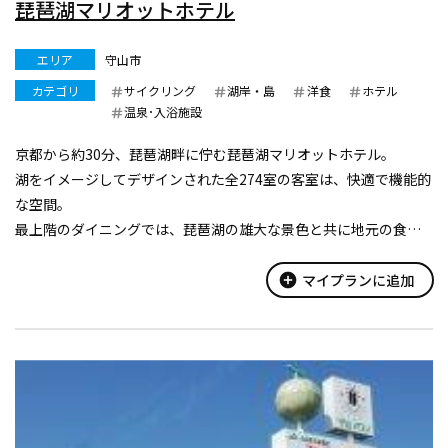
琵琶湖マリオットホテル
エリア
守山市
カテゴリ
サイクリング
湖岸・島
洋食
ホテル
温泉･入浴施設
京都から約30分、琵琶湖畔に佇む琵琶湖マリオットホテル。
湖をイメージしてデザインされた全274室の客室は、快適で機能的
な空間。
最上階のダイニングでは、琵琶湖の雄大な景色と共に地元の食材
をダイナミックなグリルスタイルで提供いたします。
敷地内にはプールやテニスなどの多彩なアクティビティもご用
add_circle
マイプランに追加
意。
世界中で愛さ...