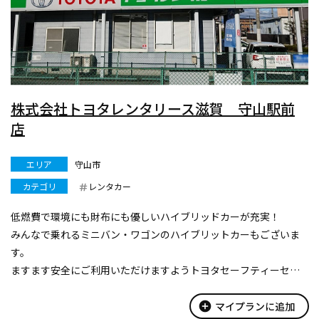
株式会社トヨタレンタリース滋賀 守山駅前
店
エリア
守山市
カテゴリ
レンタカー
低燃費で環境にも財布にも優しいハイブリッドカーが充実！
みんなで乗れるミニバン・ワゴンのハイブリットカーもございま
す。
ますます安全にご利用いただけますようトヨタセーフティーセン
ス
やプリクラッシュセーフティーシステム（衝突回避を支援、軽
add_circle
マイプランに追加