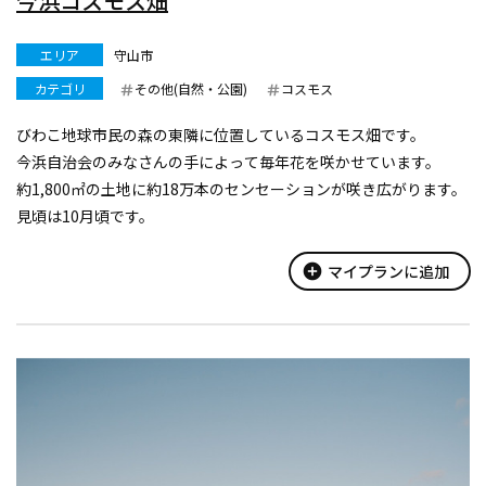
今浜コスモス畑
エリア
守山市
カテゴリ
その他(自然・公園)
コスモス
びわこ地球市民の森の東隣に位置しているコスモス畑です。
今浜自治会のみなさんの手によって毎年花を咲かせています。
約1,800㎡の土地に約18万本のセンセーションが咲き広がります。
見頃は10月頃です。
開花情報は守山市観光物産協会ホームページへ。
add_circle
マイプランに追加