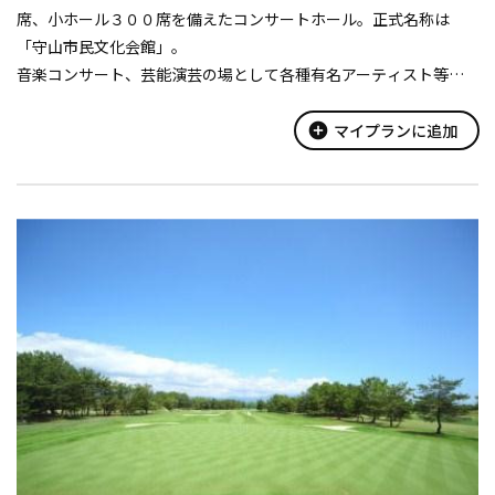
席、小ホール３００席を備えたコンサートホール。正式名称は
「守山市民文化会館」。
音楽コンサート、芸能演芸の場として各種有名アーティスト等よ
りに頻繁に使用されているホールです。
add_circle
マイプランに追加