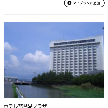
※第２なぎさ公園の水泳所は閉鎖しています。
add_circle
マイプランに追加
ホテル琵琶湖プラザ