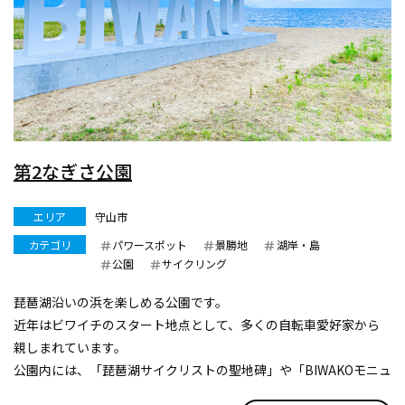
第2なぎさ公園
エリア
守山市
カテゴリ
パワースポット
景勝地
湖岸・島
公園
サイクリング
琵琶湖沿いの浜を楽しめる公園です。
近年はビワイチのスタート地点として、多くの自転車愛好家から
親しまれています。
公園内には、「琵琶湖サイクリストの聖地碑」や「BIWAKOモニュ
メント」があり、写真スポットとしても人気を集めています。