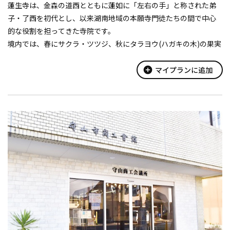
蓮生寺は、金森の道西とともに蓮如に「左右の手」と称された弟
子・了西を初代とし、以来湖南地域の本願寺門徒たちの間で中心
的な役割を担ってきた寺院です。
境内では、春にサクラ・ツツジ、秋にタラヨウ(ハガキの木)の果実
が見ごろを迎えます。
元亀元（1570）年本願寺が織田信長と対立し、翌年守山の門徒た
add_circle
マイプランに追加
ちが蜂起した際、蓮...