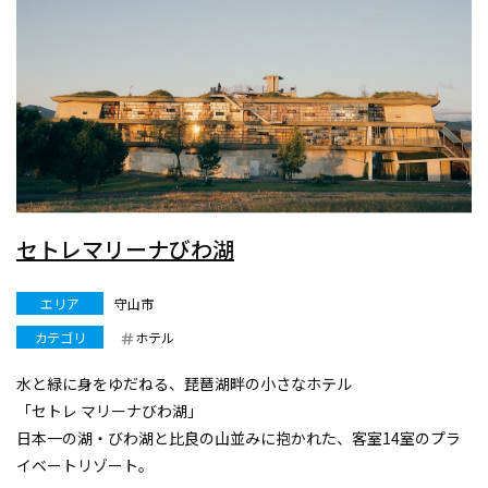
セトレマリーナびわ湖
エリア
守山市
カテゴリ
ホテル
水と緑に身をゆだねる、琵琶湖畔の小さなホテル
「セトレ マリーナびわ湖」
日本一の湖・びわ湖と比良の山並みに抱かれた、客室14室のプラ
イベートリゾート。