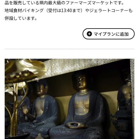
品を販売している県内最大級のファーマーズマーケットです。
地域食材バイキング（受付は13:40まで）やジェラートコーナーも
併設しています。
add_circle
マイプランに追加