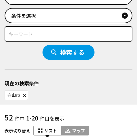
条件を選択
arrow_drop_down_circle
検索する
現在の検索条件
守山市
close
52
1-20
件中
件目を表示
表示切り替え
リスト
マップ