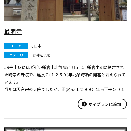
最明寺
エリア
守山市
カテゴリ
神社仏閣
JR守山駅にほど近い鎌倉山北篠院西明寺は、鎌倉中期に創建され
た時宗の寺院で、建長２(１２５０)年北条時頼の開基と云えられて
います。
当所は天台宗の寺院でしたが、正安元(１２９９）年※正平５（１
３５０）年説有）、時宗に改宗しています。
最明寺境内にある高さ２．４m、総高３．４６m、鎌倉時代後期
add_circle
マイプランに追加
に建立された石造五重...