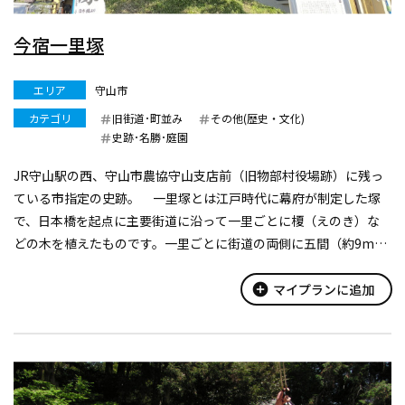
今宿一里塚
エリア
守山市
カテゴリ
旧街道･町並み
その他(歴史・文化)
史跡･名勝･庭園
JR守山駅の西、守山市農協守山支店前（旧物部村役場跡）に残っ
ている市指定の史跡。 一里塚とは江戸時代に幕府が制定した塚
で、日本橋を起点に主要街道に沿って一里ごとに榎（えのき）な
どの木を植えたものです。一里ごとに街道の両側に五間（約9m）
四方の塚を作って植え、遠方からでもよく見えるようにし、木陰
で休憩したり、馬子（まご）...
add_circle
マイプランに追加