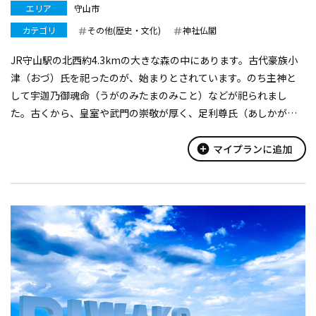
エリア
守山市
カテゴリ
その他(歴史・文化)
神社仏閣
JR守山駅の北西約4.3kmの大きな森の中にあります。古代豪族小
津（おづ）氏を祀ったのが、始まりとされています。のち主神と
して宇迦乃御魂命（うがのみたまのみこと）などが祀られまし
た。古くから、皇室や武門の崇敬が厚く、足利尊氏（あしかがた
かうじ）は南北朝の乱の際に神聖な境内への兵馬の乱入を固く禁
じたと伝えられています。...
add_circle
マイプランに追加