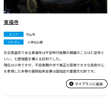
東福寺
エリア
守山市
カテゴリ
神社仏閣
天台真盛宗である東福寺は平安時代後期の開基のころは仁安寺と
いい、七堂伽藍を構える巨刹でした。
現在は小寺ですが、平安後期の作で端正な容貌で大きな慈悲の心
を表現した本尊の薬師如来坐像は国指定の重要文化財です。
他にも同じく平安時代の作とされる木造如来形坐像と木造菩薩形
立像は県指定文化財に指定されています。
add_circle
マイプランに追加