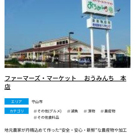
ファーマーズ・マーケット おうみんち 本
店
エリア
守山市
カテゴリ
その他(グルメ)
湖魚
漬物
農産物
その他食料品
地元農家が丹精込めて作った“安全・安心・新鮮”な農産物や加工