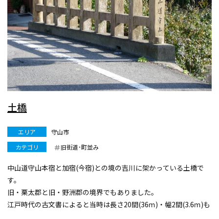
土橋
エリア
守山市
カテゴリ
旧街道･町並み
中山道守山本宿と加宿(今宿)との境の吉川に架かっている土橋で
す。
旧・栗太郡と旧・野洲郡の境界でもありました。
江戸時代の古文書によると当時は長さ20間(36ｍ)・幅2間(3.6ｍ)も
あり、修繕費等は公儀(幕府の負担)で行われていたそうです。