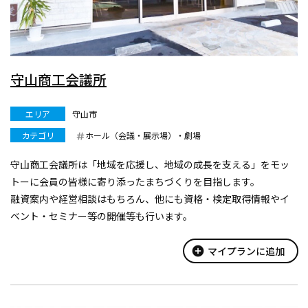
守山商工会議所
エリア
守山市
カテゴリ
ホール（会議・展示場）・劇場
守山商工会議所は「地域を応援し、地域の成長を支える」をモッ
トーに会員の皆様に寄り添ったまちづくりを目指します。
融資案内や経営相談はもちろん、他にも資格・検定取得情報やイ
ベント・セミナー等の開催等も行います。
守山市の観光情報を発信する守山市観光物産協会は守山商工会館
内１階にあります。
add_circle
マイプランに追加