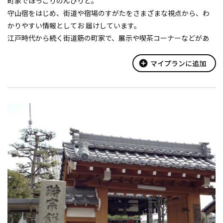
町家でほっこりのんびりと。
守山宿をはじめ、街道や宿場のすがたをさまざまな視点から、わ
かりやすい情報としてお 届けしています。
江戸時代から続く街道筋の町家で、展示や喫茶コーナーなどがあ
り、旅人や市民のふれあいの場として利用されています。
add_circle
マイプランに追加