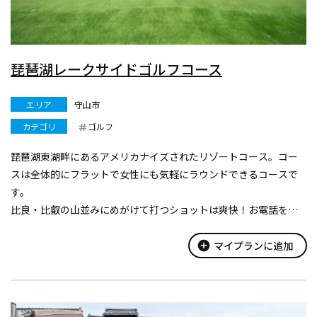
琵琶湖レークサイドゴルフコース
エリア
守山市
カテゴリ
ゴルフ
琵琶湖東湖畔にあるアメリカナイズされたリゾートコース。コー
スは全体的にフラットで女性にも気軽にラウンドできるコースで
す。
比良・比叡の山並みにめがけて打つショットは爽快！お電話をイ
ンターネットでご予約下さい。パブリック、H-27、P-108、8447Y
add_circle
マイプランに追加