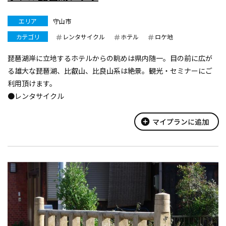
エリア
守山市
カテゴリ
レンタサイクル
ホテル
ロケ地
琵琶湖岸に立地するホテルからの眺めは県内随一。目の前に広が
る雄大な琵琶湖、比叡山、比良山系は絶景。観光・セミナーにご
利用頂けます。
●レンタサイクル
宿泊者のみ利用可。1日500円。
add_circle
マイプランに追加