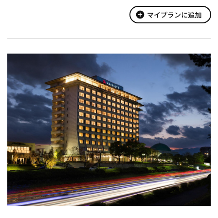
自然のめぐみをいかしたとっておきの「食」と「こだわりのお部
屋」で、
add_circle
マイプランに追加
ここにしかないスロー&リュクスな一日をお楽しみください。