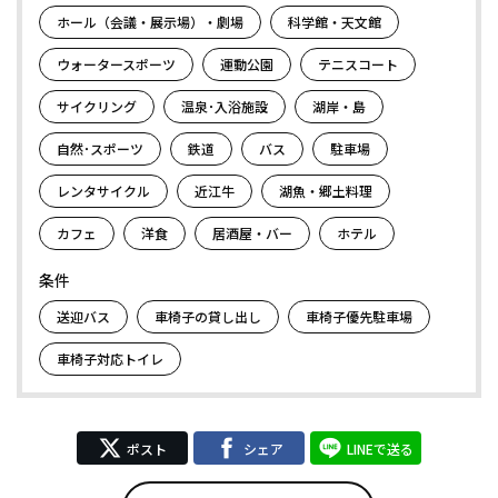
ホール（会議・展示場）・劇場
科学館・天文館
ウォータースポーツ
運動公園
テニスコート
サイクリング
温泉･入浴施設
湖岸・島
自然･スポーツ
鉄道
バス
駐車場
レンタサイクル
近江牛
湖魚・郷土料理
カフェ
洋食
居酒屋・バー
ホテル
条件
送迎バス
車椅子の貸し出し
車椅子優先駐車場
車椅子対応トイレ
ポスト
シェア
LINEで送る