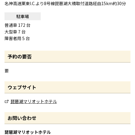
名神高速栗東I.C.より8号線琵琶湖大橋取付道路経由15km約30分
駐車場
普通車 172 台
大型車 7 台
障害者用 5 台
予約の要否
要
ウェブサイト
琵琶湖マリオットホテル
お問い合わせ
琵琶湖マリオットホテル