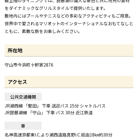
最上階のダイニングでは、琵琶湖の雄大な景色と共に地元の食材
をダイナミックなグリルスタイルで提供いたします。
敷地内にはプールやテニスなどの多彩なアクティビティもご用意。
世界中で愛されるマリオットのインターナショナルなおもてなしと
ともに、素敵な旅をお楽しみください。
所在地
守山市今浜町十軒家2876
アクセス
公共交通機関
JR湖西線 「堅田」 下車 送迎バス 15分 シャトルバス
JR琵琶湖線 「守山」 下車 バス 30分 近江鉄道
車
名神高速京都東I.C.より湖西道路真野I.C.経由18㎞約30分