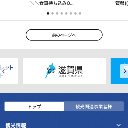
＼＼食事持ち込みO...
賀県)(
前のページへ
トップ
観光関連事業者様
keyboard_arrow_down
観光情報