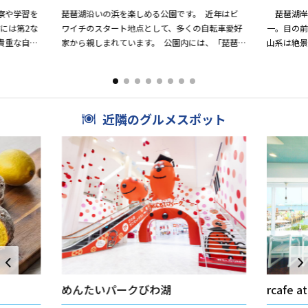
察や学習を
琵琶湖沿いの浜を楽しめる公園です。 近年はビ
琵琶湖岸
には第2な
ワイチのスタート地点として、多くの自転車愛好
一。目の
貴重な自然
家から親しまれています。 公園内には、「琵琶
山系は絶
エリア」で
湖サイクリストの聖地碑」や「BIWAKOモニュメ
●レンタサ
ント」が...
円。
近隣のグルメスポット
めんたいパークびわ湖
rcafe a