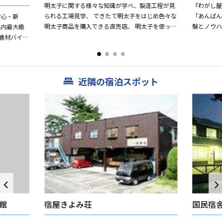
明太子に関する様々な知識が学べ、製造工程が見
『わがし屋
られる工場見学、 できたて明太子をはじめ色々な
「あんぱん
安心・新
明太子商品を購入できる直売店、 明太子を使った
験とノウ
県内最大級
軽食が楽しめるフードコーナーなどを備えた 明太
んぱんは
食材バイキ
子専門のテー...
日保ちはしま
トコーナー
近隣の宿泊スポット
館
宿屋きよみ荘
国民宿