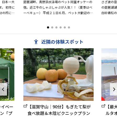
、日本一大
琵琶湖畔、真野浜水泳場のペット同室オッケーの
さざ波の音
。 初冬に
宿。近江牛のしゃぶしゃぶが人気！！（夏季はべ
の琵琶湖
分の所に有
ーべキュー） 平成２１日６月、ペット大歓迎の貸
白砂青松
楽の演奏等
別荘感覚の新しいお部屋オープン!!
は目の前
す。
近隣の体験スポット
ライベー
【滋賀守山｜90分】もぎたて梨が
【最
ン「プ
食べ放題＆木陰ピクニックプラン
ルタ