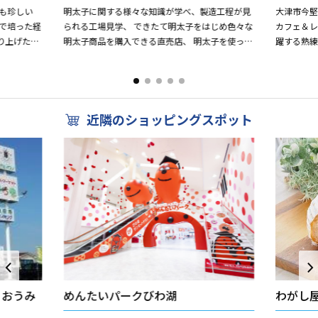
も珍しい
明太子に関する様々な知識が学べ、製造工程が見
大津市今
で培った経
られる工場見学、 できたて明太子をはじめ色々な
カフェ＆レ
り上げたあ
明太子商品を購入できる直売店、 明太子を使った
躍する熟
からあまり
軽食が楽しめるフードコーナーなどを備えた 明太
チ・ハワ
子専門のテー...
す。 食材は
近隣のショッピングスポット
 おうみ
めんたいパークびわ湖
わがし