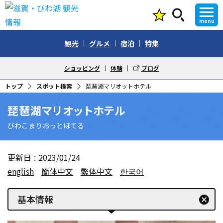
menu
観光
グルメ
宿泊
特集
ショッピング
体験
ブログ
トップ
スポット検索
琵琶湖マリオットホテル
琵琶湖マリオットホテル
びわこまりおっとほてる
更新日
2023/01/24
english
簡体中文
繁体中文
한국어
基本情報
cancel