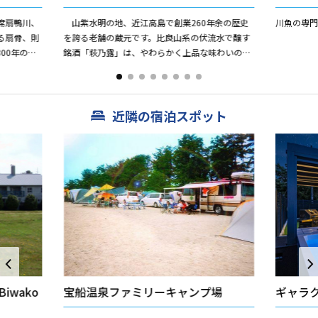
席扇鴨川、
山紫水明の地、近江高島で創業260年余の歴史
川魚の専門
る扇骨、則
を誇る老舗の蔵元です。比良山系の伏流水で醸す
00年の歴
銘酒「萩乃露」は、やわらかく上品な味わいのお
その生産量
酒で全国新酒鑑評会において金賞を受賞するなど
確かな品質に定評があり...
近隣の宿泊スポット
iwako
宝船温泉ファミリーキャンプ場
ギャラ