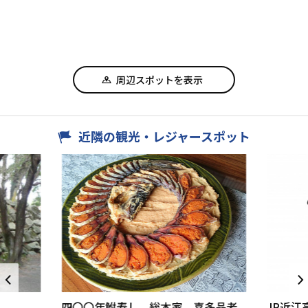
周辺スポットを表示
近隣の観光・レジャースポット
四〇〇年鮒寿し 総本家 喜多品老
JR近江