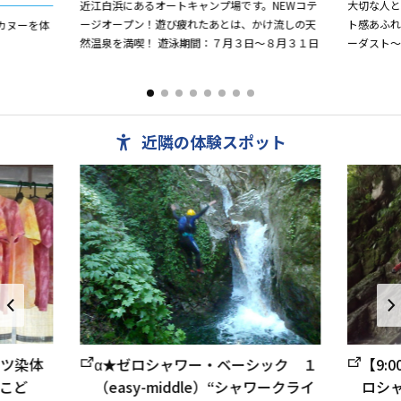
近江白浜にあるオートキャンプ場です。NEWコテ
大切な人
ージオープン！遊び疲れたあとは、かけ流しの天
ト感あふ
カヌーを体
然温泉を満喫！ 遊泳期間：７月３日～８月３１日
ーダスト〜 
ックなブ
ト型の設計.
近隣の体験スポット
ャツ染体
α★ゼロシャワー・ベーシック １
【9:
こど
（easy-middle）“シャワークライ
ロシ