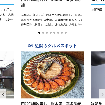
舗
す。石垣に
JR湖西線
す。 大溝
元和5年（1619年）の江戸初期に創業し、400年
澄（のぶす
弱を迎える鮒寿しの老舗。大溝藩の料理方として
したもの
伊勢国から移住して以来、近江高島に古代より伝
わる「紅葉鮒鮨」の伝統技法を守り続けておりま
す。希少な琵琶湖産...
近隣のグルメスポット
四〇〇年鮒寿し 総本家 喜多品老
鰻彩堂