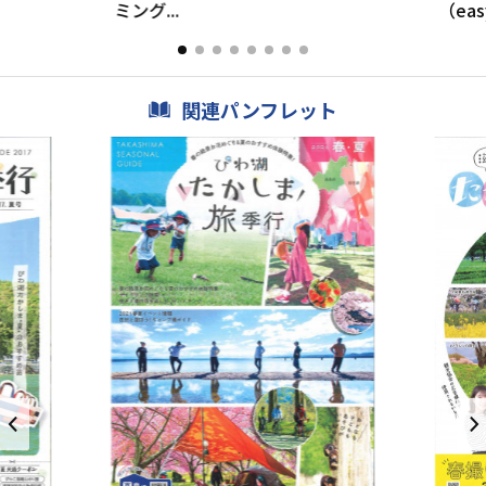
ミング...
（easy
関連パンフレット