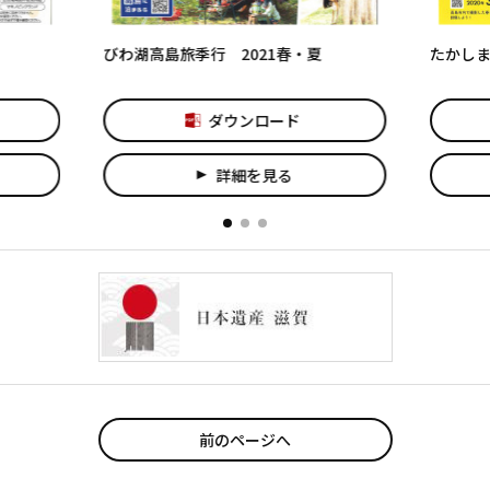
びわ湖高島旅季行 2021春・夏
たかしま
ダウンロード
詳細を見る
play_arrow
前のページへ