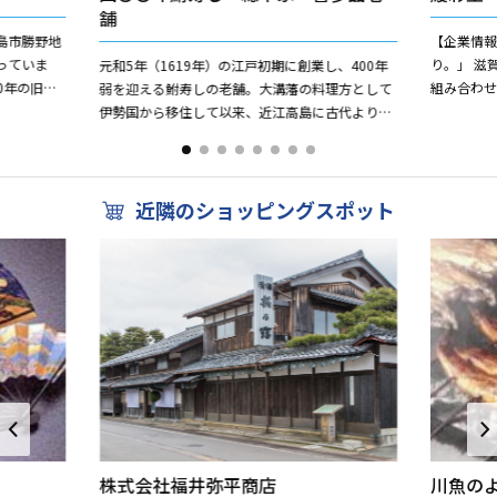
舗
島市勝野地
【企業情報
っていま
り。」 滋賀のブランド「近江米」と地域の食材を
元和5年（1619年）の江戸初期に創業し、400年
0年の旧商
組み合わ
弱を迎える鮒寿しの老舗。大溝藩の料理方として
「びれっ
売。日本で
伊勢国から移住して以来、近江高島に古代より伝
ル"を提案し
わる「紅葉鮒鮨」の伝統技法を守り続けておりま
す。希少な琵琶湖産...
近隣のショッピングスポット
株式会社福井弥平商店
川魚の