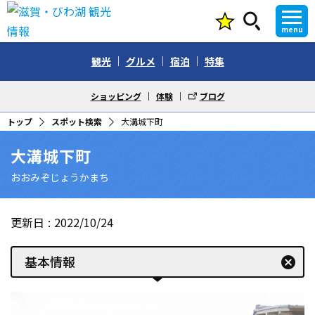
menu
観光
グルメ
宿泊
特集
ショッピング
体験
ブログ
トップ
スポット検索
大溝城下町
大溝城下町
おおみぞじょうかまち
更新日
2022/10/24
基本情報
cancel