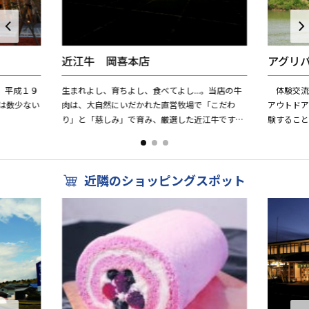
近江牛 岡喜本店
アグリ
。平成１９
生まれよし、育ちよし、食べてよし...。当店の牛
体験交流
は数少ない
肉は、大自然にいだかれた直営牧場で「こだわ
アウトド
り」と「慈しみ」で育み、厳選した近江牛です。
験するこ
ご進物、ご贈答に最適な牧場直営の近江牛肉。味
う・梨・
噌漬「和」をはじめ、美...
できる観光
近隣のショッピングスポット