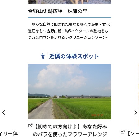
雪野山史跡広場「妹背の里」
静かな自然に囲まれた環境と多くの歴史・文化
遺産をもつ雪野山麓に約5ヘクタールの敷地をも
つ万葉ロマンあふれるレクリエーションゾーン
「妹背の里」。 この地域は、昔、大津京のころ
額田王と大海人皇子との相聞...
近隣の体験スポット
【初めての方向け♪】あなた好み
ィリー体
【ソ
のバラを使ったフラワーアレンジ