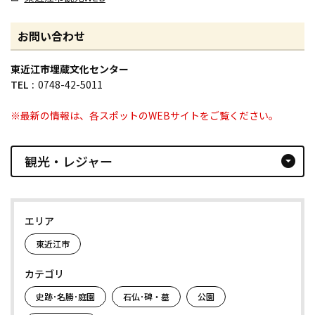
お問い合わせ
東近江市埋蔵文化センター
TEL
0748-42-5011
※最新の情報は、各スポットのWEBサイトをご覧ください。
観光・レジャー
arrow_drop_down_circle
エリア
東近江市
カテゴリ
史跡･名勝･庭園
石仏･碑・墓
公園