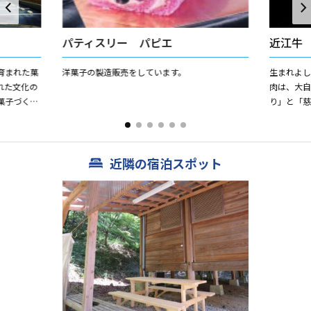
パティスリー パピエ
近江牛
育まれた菓
洋菓子の製造販売をしています。
生まれよし
れた文化の
肉は、大
菓子づくり
り」と「
の中で生ま
ご進物、
噌漬「和」
近隣の宿泊スポット