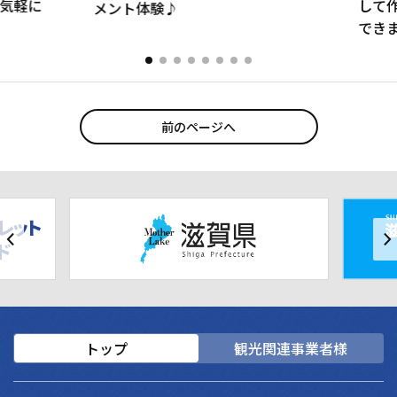
気軽に
して
メント体験♪
できま
前のページへ
トップ
観光関連事業者様