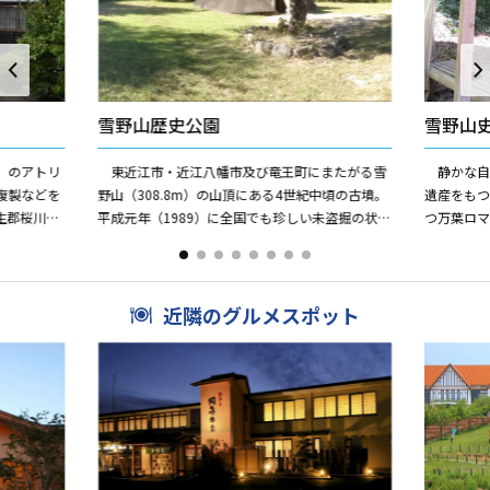
雪野山歴史公園
雪野山
4）のアトリ
東近江市・近江八幡市及び竜王町にまたがる雪
静かな自
複製などを
野山（308.8m）の山頂にある4世紀中頃の古墳。
遺産をもつ
生郡桜川村
平成元年（1989）に全国でも珍しい未盗掘の状態
つ万葉ロ
まれ、東京
で発見され、話題を呼びました。墳頂部に竪穴式
「妹背の
石室1基があり...
額田王と大
近隣のグルメスポット