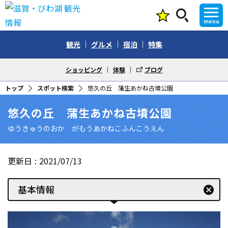
menu
観光
グルメ
宿泊
特集
ショッピング
体験
ブログ
トップ
スポット検索
悠久の丘 蒲生あかね古墳公園
悠久の丘 蒲生あかね古墳公園
ゆうきゅうのおか がもうあかねこふんこうえん
更新日
2021/07/13
基本情報
cancel