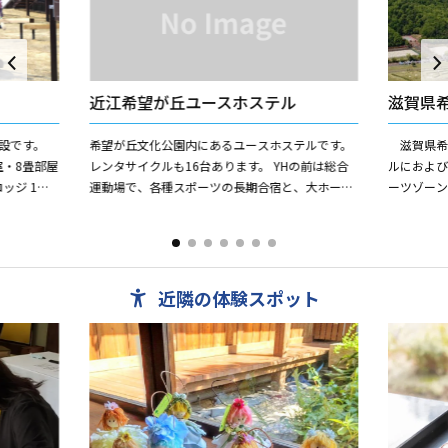
近江希望が丘ユースホステル
滋賀県
設です。
希望が丘文化公園内にあるユースホステルです。
滋賀県希望
室・8畳部屋
レンタサイクルも16台あります。 YHの前は総合
ルにおよび
ッジ 1棟
運動場で、各種スポーツの長期合宿と、大ホール
ーツゾー
...
を利用しての音楽合宿や中・小研修室を使っての
ンは、青
研修会での利用を主体...
ゾーンはキ
近隣の体験スポット