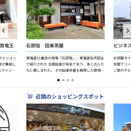
賀竜王
石部宿 田楽茶屋
ビジネ
クトショッ
東海道51番目の宿場「石部宿」、東海道名所図会
お部屋タ
貨が集結し
で紹介された 豆腐田楽が有名であり、多くの人た
気軽でリ
なラインナ
ちに親しまれた。 その田楽茶屋を再現した建物。
ご旅行や
開放的な空
東海道を歩く人の為に、休憩所として利用されて
のお客様
います。 ...
近隣のショッピングスポット