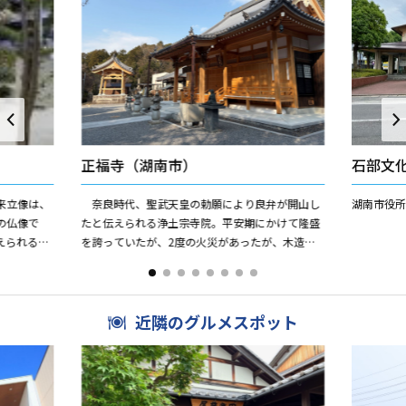
正福寺（湖南市）
石部文
来立像は、
奈良時代、聖武天皇の勅願により良弁が開山し
湖南市役
の仏像で
たと伝えられる浄土宗寺院。平安期にかけて隆盛
えられる石
を誇っていたが、2度の火災があったが、木造大
日如来坐像、木造十一面観音立像仏像は残った。
木造地増菩薩半跏像などの...
近隣のグルメスポット