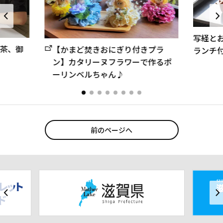
写経と
茶、御
【かまど焚きおにぎり付きプラ
ランチ
ン】カタリーヌフラワーで作るポ
ーリンベルちゃん♪
前のページへ