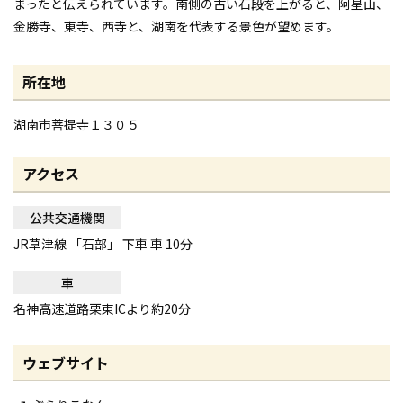
まったと伝えられています。南側の古い石段を上がると、阿星山、
金勝寺、東寺、西寺と、湖南を代表する景色が望めます。
所在地
湖南市菩提寺１３０５
アクセス
公共交通機関
JR草津線 「石部」 下車 車 10分
車
名神高速道路栗東ICより約20分
ウェブサイト