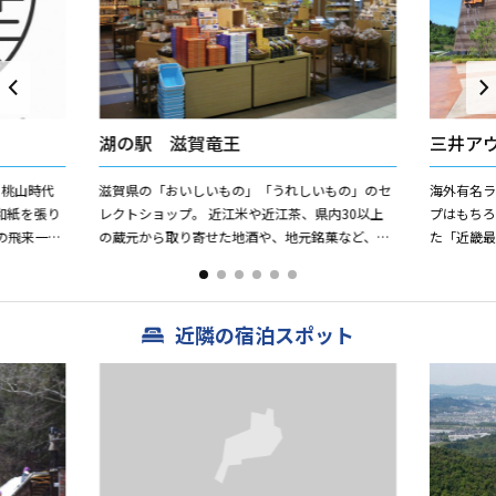
湖の駅 滋賀竜王
三井ア
、桃山時代
滋賀県の「おいしいもの」「うれしいもの」のセ
海外有名
和紙を張り
レクトショップ。 近江米や近江茶、県内30以上
プはもち
の飛来一閑
の蔵元から取り寄せた地酒や、地元銘菓など、滋
た「近畿最
張と称され
賀のおみやげ品を多数取り揃えています。
ップに加
間でお買物
近隣の宿泊スポット