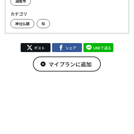
湖南市
カテゴリ
神社仏閣
桜
ポスト
シェア
LINEで送る
マイプランに追加
add_circle