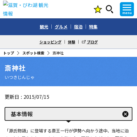
menu
観光
グルメ
宿泊
特集
ショッピング
体験
ブログ
トップ
スポット検索
斎神社
斎神社
いつきじんじゃ
更新日
2015/07/15
基本情報
cancel
「源氏物語」に登場する斎王一行が伊勢へ向かう途中、当地に泊