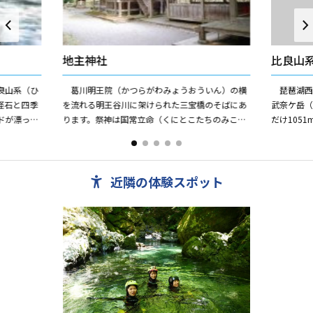
地主神社
比良山
良山系（ひ
葛川明王院（かつらがわみょうおういん）の横
琵琶湖西
怪石と四季
を流れる明王谷川に架けられた三宝橋のそばにあ
武奈ケ岳（
ドが漂って
ります。祭神は国常立命（くにとこたちのみこ
だけ105
くの滝をつ
と）ですが、この地の地主神である思古淵明神
蓬莱山（ほ
（しこぶちみょうじん）も祀ら...
す。琵琶...
近隣の体験スポット