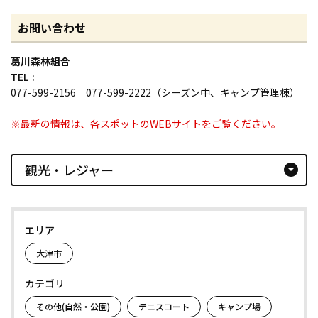
お問い合わせ
葛川森林組合
TEL
077-599-2156 077-599-2222（シーズン中、キャンプ管理棟）
※最新の情報は、各スポットのWEBサイトをご覧ください。
観光・レジャー
arrow_drop_down_circle
エリア
大津市
カテゴリ
その他(自然・公園)
テニスコート
キャンプ場