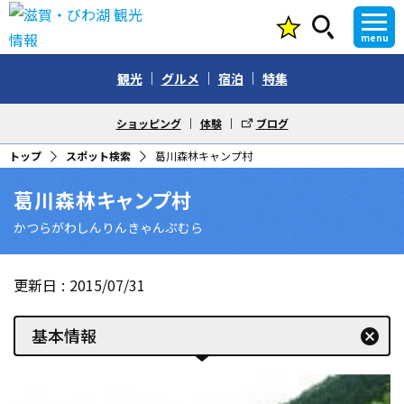
menu
観光
グルメ
宿泊
特集
ショッピング
体験
ブログ
トップ
スポット検索
葛川森林キャンプ村
葛川森林キャンプ村
かつらがわしんりんきゃんぷむら
更新日
2015/07/31
基本情報
cancel