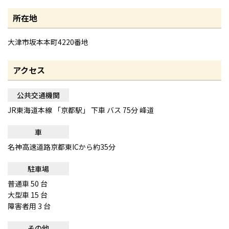
所在地
大津市坂本本町4220番地
アクセス
公共交通機関
JR東海道本線 「京都駅」 下車 バス 75分 峰道
車
名神高速道路京都東ICから約35分
駐車場
普通車 50 台
大型車 15 台
障害者用 3 台
その他