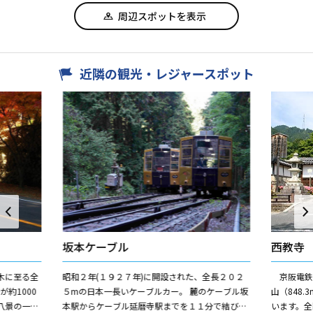
周辺スポットを表示
近隣の観光・レジャースポット
坂本ケーブル
西教寺
木に至る全
昭和２年(１９２７年)に開設された、全長２０２
京阪電鉄坂
が約1000
５mの日本一長いケーブルカー。 麓のケーブル坂
山（848
八景の一つ
本駅からケーブル延暦寺駅までを１１分で結び、
います。全