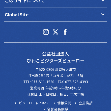
keyboard_arrow_down
このサイトについて
keyboard_arrow_down
Global Site
公益社団法人
びわこビジターズビューロー
〒520-0806 滋賀県大津市
打出浜2番1号「コラボしが21」6階
TEL: 077-511-1530 FAX: 077-526-4393
営業時間: 午前9時～午後5時45分
休業日: 土・日曜日、祝日、年末年始
ビューローについて
情報公開
会長挨拶
名誉会長挨拶