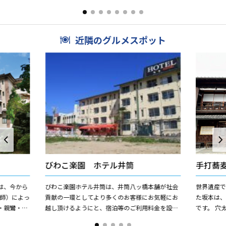
をめぐる。
毎時００分と３０分発で運行している。 ２０２４
（てんだ
年に車両デザイ...
では、聖徳太
近隣のグルメスポット
びわこ楽園 ホテル井筒
手打蕎
は、今から
びわこ楽園ホテル井筒は、井筒八ッ橋本舗が社会
世界遺産
大師）によっ
貢献の一環としてより多くのお客様にお気軽にお
た坂本は
・親鸞・道
越し頂けるようにと、宿泊等のご利用料金を設定
です。 穴
仏教の中心
させていただいております。企業様の研修やスポ
は400年