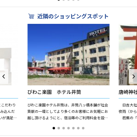
ーツクラブの合宿などにも...
の風情を醸し
近隣のショッピングスポット
びわこ楽園 ホテル井筒
唐崎神
にこだわり
びわこ楽園ホテル井筒は、井筒八ッ橋本舗が社会
日吉大社
ふみ込んだ
貢献の一環としてより多くのお客様にお気軽にお
夜雨（か
いが満足で
越し頂けるようにと、宿泊等のご利用料金を設定
芭蕉の「
いま
させていただいております。企業様の研修やスポ
名高い樹齢
ーツクラブの合宿などにも...
す。金沢の兼