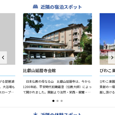
近隣の宿泊スポット
比叡山延暦寺会館
びわこ
がる琵琶湖
日本仏教の母なる山 比叡山延暦寺は、今から
びわこ楽
、大浴場も
1200年前、平安時代初期最澄（伝教大師）によっ
貢献の一
スロープ完
て開かれました。開創より法然・栄西・親鸞・道
越し頂け
。夏はガー
元・日蓮など名僧を世に輩出し、日本仏教の中心
させてい
的役割をはたして来ま...
ーツクラブ
近隣の体験スポット