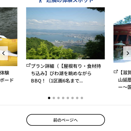
プラン詳細（【屋根有り・食材持
【滋
体験
ち込み】びわ湖を眺めながら
山延
ボード
BBQ！（1区画6名まで...
ー～
修行
をた
前のページへ