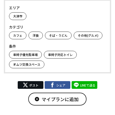
エリア
大津市
カテゴリ
カフェ
洋食
そば・うどん
その他(グルメ)
条件
車椅子優先駐車場
車椅子対応トイレ
オムツ交換スペース
ポスト
シェア
LINEで送る
マイプランに追加
add_circle