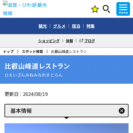
menu
観光
グルメ
宿泊
特集
ショッピング
体験
ブログ
トップ
スポット検索
比叡山峰道レストラン
比叡山峰道レストラン
ひえいざんみねみちれすとらん
更新日
2024/08/19
基本情報
cancel