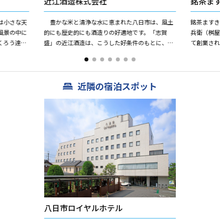
近江酒造株式会社
銘茶ま
は小さな天
豊かな米と清浄な水に恵まれた八日市は、風土
銘茶ますき
風景の中に
的にも歴史的にも酒造りの好適地です。「志賀
兵衛（桝
くろう達が
盛」の近江酒造は、こうした好条件のもとに、地
て創業され
ギャラリー
元の酒造家や酒販業者が酒造りの近代的を目指し
間地域に
て設立された蔵元です。蔵人...
政所茶など鈴
近隣の宿泊スポット
八日市ロイヤルホテル