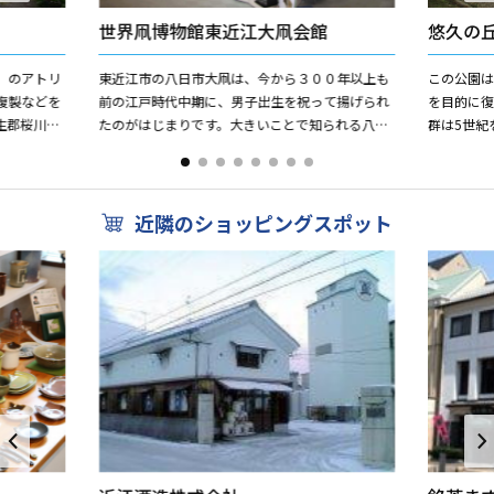
世界凧博物館東近江大凧会館
悠久の
4）のアトリ
東近江市の八日市大凧は、今から３００年以上も
この公園
複製などを
前の江戸時代中期に、男子出生を祝って揚げられ
を目的に
生郡桜川村
たのがはじまりです。大きいことで知られる八日
群は5世紀
まれ、東京
市大凧の雄大なイメージに合わせて、世界凧博物
久保田山
館東近江大凧会館の屋根は...
この公園は
近隣のショッピングスポット