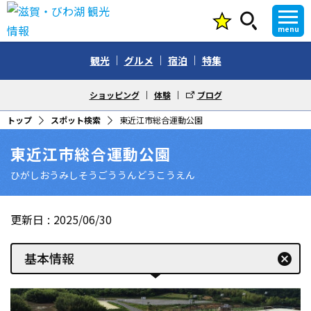
menu
観光
グルメ
宿泊
特集
ショッピング
体験
ブログ
トップ
スポット検索
東近江市総合運動公園
東近江市総合運動公園
ひがしおうみしそうごううんどうこうえん
更新日
2025/06/30
基本情報
cancel