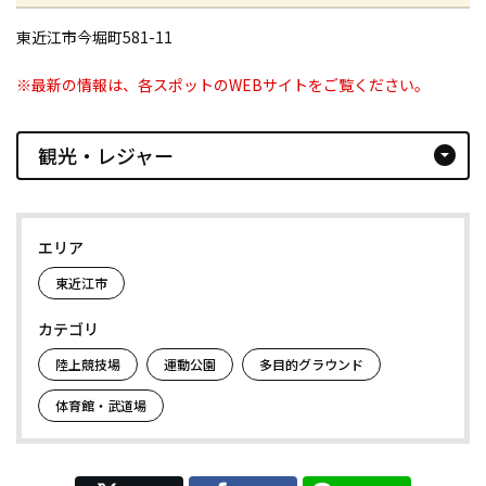
東近江市今堀町581-11
※最新の情報は、各スポットのWEBサイトをご覧ください。
観光・レジャー
arrow_drop_down_circle
エリア
東近江市
カテゴリ
陸上競技場
運動公園
多目的グラウンド
体育館・武道場