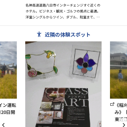
名神高速道路八日市インターチェンジすぐ近くの
ホテル。ビジネス・観光・ゴルフの拠点に最適。
洋室シングルからツイン、ダブル、和室まで、プ
ランに合わせてお選びいただけます。 ■チェッ
クイン １５...
近隣の体験スポット
バイン運転
《稲刈
20日開
み》【
東近