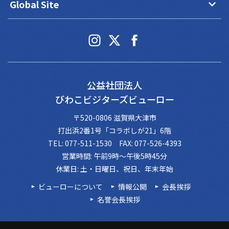
keyboard_arrow_down
Global Site
公益社団法人
びわこビジターズビューロー
〒520-0806 滋賀県大津市
打出浜2番1号「コラボしが21」6階
TEL: 077-511-1530 FAX: 077-526-4393
営業時間: 午前9時～午後5時45分
休業日: 土・日曜日、祝日、年末年始
ビューローについて
情報公開
会長挨拶
名誉会長挨拶