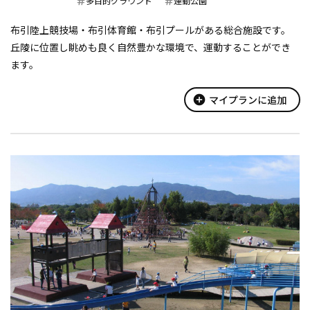
多目的グラウンド
運動公園
布引陸上競技場・布引体育館・布引プールがある総合施設です。
丘陵に位置し眺めも良く自然豊かな環境で、運動することができ
ます。
add_circle
マイプランに追加