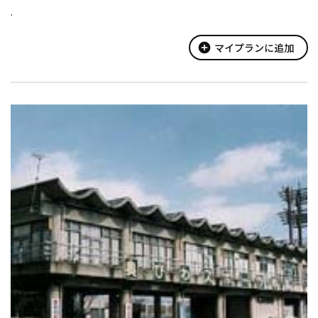
.
add_circle
マイプランに追加