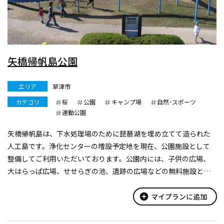
矢橋帰帆島公園
エリア
草津市
カテゴリ
桜
公園
キャンプ場
自然･スポーツ
運動公園
矢橋帰帆島は、下水処理場のために琵琶湖を埋め立てて造られた
人工島です。浄化センターの増設予定地を現在、公園施設として
整備してご利用いただいております。公園内には、子供の広場、
大はらっぱ広場、せせらぎの池、遺跡の広場などの無料施設とキ
ャンプ場、グラウンドゴルフ、多目的グラウンド、プール、テニス
コート、ゲートボール場、相...
add_circle
マイプランに追加