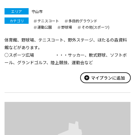
エリア
守山市
カテゴリ
テニスコート
多目的グラウンド
運動公園
野球場
その他(スポーツ)
体育館、野球場、テニスコート、野外ステージ、ほたるの森資料
館などがあります。
○スポーツ広場 ・・・サッカー、軟式野球、ソフトボ
ール、グランドゴルフ、陸上競技、運動会など
○体育館(大アリーナ） ・・・バスケットボール２面、バレーボ
ール３面、ハンドボール１面、卓球１０台
add_circle
マイプランに追加
...