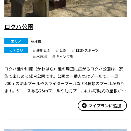
ロクハ公園
エリア
草津市
カテゴリ
運動公園
公園
自然･スポーツ
水泳場
キャンプ場
ロクハ池や川原（かわはら）池の周辺に広がるロクハ公園は、家
族で楽しめる総合公園です。公園の一番人気はプールで、一周
200mの流水プールやスライダープールなど4種類のプールがあり
ます。6コースある25mプールや幼児プールには可動式の屋根が取
りつけられているので、5月中旬から9月末日まで長期間水泳が楽
しめ、草津市民ばかり...
add_circle
マイプランに追加