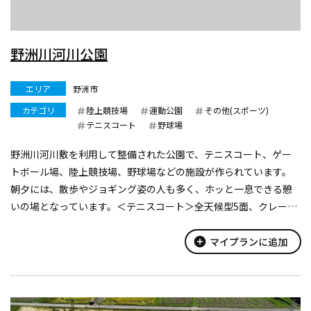
野洲川河川公園
エリア
野洲市
カテゴリ
陸上競技場
運動公園
その他(スポーツ)
テニスコート
野球場
野洲川河川敷を利用して整備された公園で、テニスコート、ゲー
トボール場、陸上競技場、野球場などの施設が作られています。
朝夕には、散歩やジョギング姿の人も多く、ホッと一息できる憩
いの場となっています。＜テニスコート＞全天候型5面、クレー5
面
add_circle
マイプランに追加