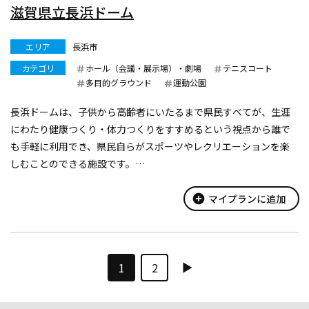
滋賀県立長浜ドーム
エリア
長浜市
カテゴリ
ホール（会議・展示場）・劇場
テニスコート
多目的グラウンド
運動公園
長浜ドームは、子供から高齢者にいたるまで県民すべてが、生涯
にわたり健康つくり・体力つくりをすすめるという視点から誰で
も手軽に利用でき、県民自らがスポーツやレクリエーションを楽
しむことのできる施設です。
グラウンド面積約10,000㎡、天井高30ｍという施設の規模を生か
してテニス・サッカーなどスポーツの公式競技をはじめ...
add_circle
マイプランに追加
1
2