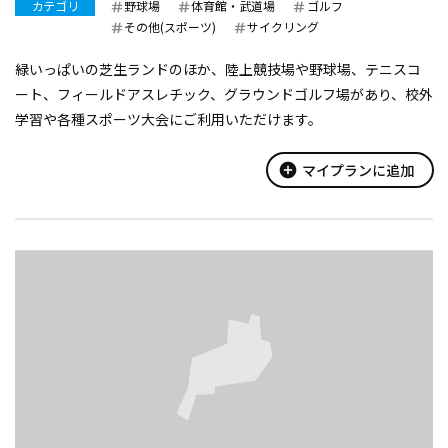
カテゴリ
野球場
体育館・武道場
ゴルフ
その他(スポーツ)
サイクリング
緑いっぱいの芝生ランドのほか、陸上競技場や野球場、テニスコ
ート、フィールドアスレチック、グラウンドゴルフ場があり、校外
学習や各種スポーツ大会にご利用いただけます。
add_circle
マイプランに追加