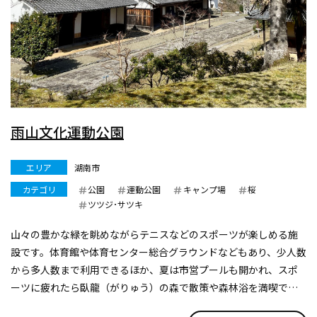
雨山文化運動公園
エリア
湖南市
カテゴリ
公園
運動公園
キャンプ場
桜
ツツジ･サツキ
山々の豊かな緑を眺めながらテニスなどのスポーツが楽しめる施
設です。体育館や体育センター総合グラウンドなどもあり、少人数
から多人数まで利用できるほか、夏は市営プールも開かれ、スポ
ーツに疲れたら臥龍（がりゅう）の森で散策や森林浴を満喫でき
ます。瞑想（めいそう）の森や野鳥の森と、公園内のゾーンごとに