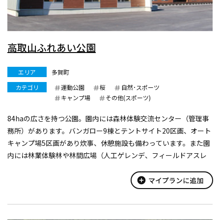
高取山ふれあい公園
エリア
多賀町
カテゴリ
運動公園
桜
自然･スポーツ
キャンプ場
その他(スポーツ)
84haの広さを持つ公園。園内には森林体験交流センター（管理事
務所）があります。バンガロー9棟とテントサイト20区画、オート
キャンプ場5区画があり炊事、休憩施設も備わっています。また園
内には林業体験林や林間広場（人工ゲレンデ、フィールドアスレ
ッチク）、焼き肉センターなどがあります。
84ha。バンガロー9棟、テン...
add_circle
マイプランに追加