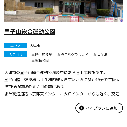
皇子山総合運動公園
エリア
大津市
カテゴリ
陸上競技場
多目的グラウンド
ロケ地
運動公園
大津市の皇子山総合運動公園の中にある陸上競技場です。
皇子山陸上競技場はＪＲ湖西線大津京駅から徒歩約15分で京阪大
津市役所前駅のすぐ目の前にあり、
また高速道路は京都東インター、大津インターからも近く、交通
アクセスが非常に良い施設です。
add_circle
マイプランに追加