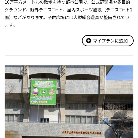
10万平方メートルの敷地を持つ都市公園で、公式野球場や多目的
グラウンド、野外テニスコ−ト、屋内スポーツ施設（テニスコ−ト2
面）などがあります。子供広場には大型総合遊具が整備されてい
ます。
add_circle
マイプランに追加