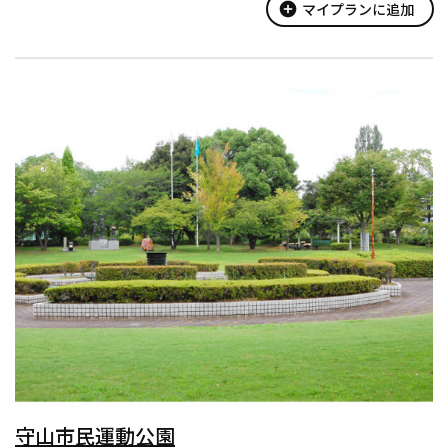
名前がつけられていて、公...
add_circle
マイプランに追加
守山市民運動公園