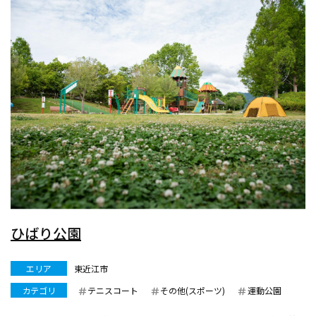
ひばり公園
エリア
東近江市
カテゴリ
テニスコート
その他(スポーツ)
運動公園