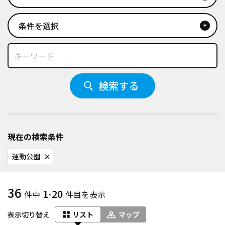
条件を選択
arrow_drop_down_circle
検索する
現在の検索条件
運動公園
close
36
1-20
件中
件目を表示
表示切り替え
リスト
マップ