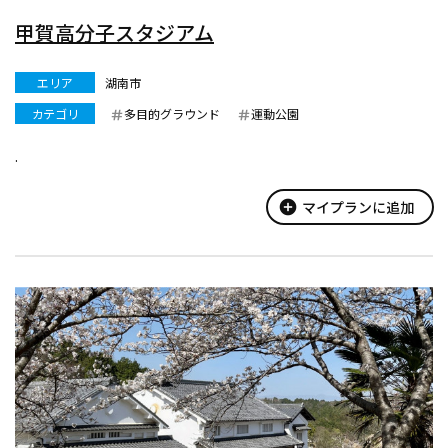
甲賀高分子スタジアム
エリア
湖南市
カテゴリ
多目的グラウンド
運動公園
.
add_circle
マイプランに追加