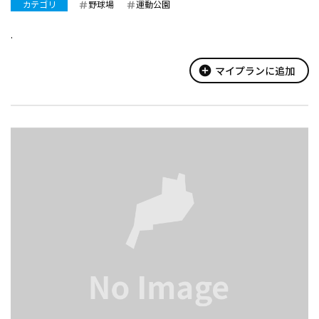
カテゴリ
野球場
運動公園
.
add_circle
マイプランに追加