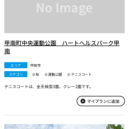
甲南町中央運動公園 ハートへルスパーク甲
南
エリア
甲賀市
カテゴリ
桜
運動公園
テニスコート
テニスコートは、全天候型3面、クレー2面です。
add_circle
マイプランに追加