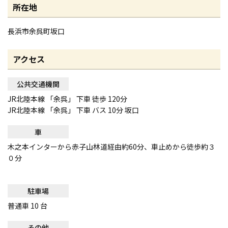
所在地
長浜市余呉町坂口
アクセス
公共交通機関
JR北陸本線 「余呉」 下車 徒歩 120分
JR北陸本線 「余呉」 下車 バス 10分 坂口
車
木之本インターから赤子山林道経由約60分、車止めから徒歩約３
０分
駐車場
普通車 10 台
その他