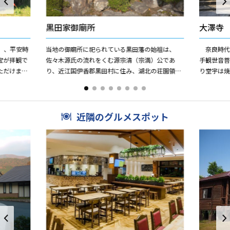
黒田家御廟所
大澤寺
）、平安時
当地の御廟所に祀られている黒田藩の始祖は、
奈良時代
宝が拝観で
佐々木源氏の流れをくむ源宗清（宗満）公であ
手観世音
ただけま
り、近江国伊香郡黒田村に住み、湖北の荘園領主
り堂宇は
として黒田判官と称された。 宗清公より数えて6
出され、
代目の高政公の時代に備...
建されまし
近隣のグルメスポット