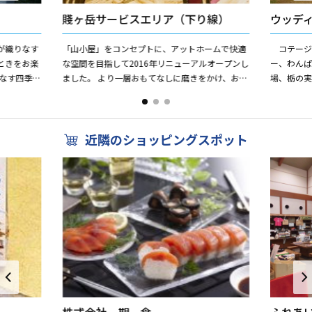
賤ヶ岳サービスエリア（下り線）
ウッデ
が織りなす
「山小屋」をコンセプトに、アットホームで快適
コテージ
ときをお楽
な空間を目指して2016年リニューアルオープンし
ー、わん
なす四季を
ました。 より一層おもてなしに磨きをかけ、お客
場、栃の
感じながら
さまをお迎えします。 北陸方面へのご旅行、お仕
ク、テニス
事の際にどう...
ゴルフ、室
近隣のショッピングスポット