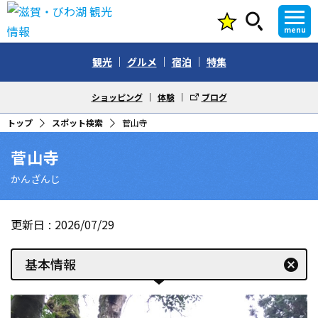
menu
観光
グルメ
宿泊
特集
ショッピング
体験
ブログ
トップ
スポット検索
菅山寺
菅山寺
かんざんじ
更新日
2026/07/29
基本情報
cancel