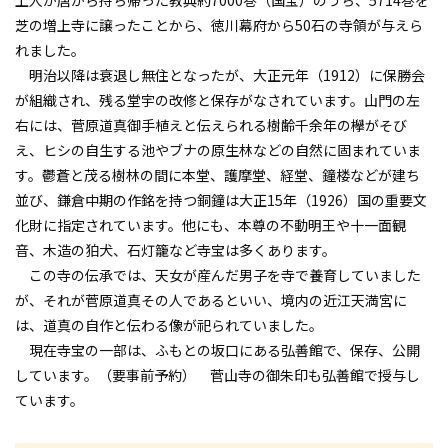
芝の増上寺に譲ったことから、徳川幕府から50石の寺領が与えら
れました。
明治以降は衰退し無住となったが、大正元年（1912）に保勝会
が組織され、残る堂宇の改修と保存がなされています。山門の左
右には、菅原道真御手植えと伝えられる樹齢千余年の欅がそび
え、ヒシの自生する池やブナの原生林などの自然に固まれていま
す。鬱蒼と茂る樹林の間に本堂、護摩堂、経堂、鐘楼などが建ち
並び、鎌倉中期の作銘を持つ銅鐘は大正15年（1926）国の重要文
化財に指定されています。他にも、本尊の不動明王や十一面観
音、木造の狛犬、石灯籠など寺宝は多くあります。
この寺の伝承では、天女が産んだ男子を寺で養育していました
が、それが菅原道真その人であるといい、境内の近江天満宮に
は、道真の自作と伝わる像が祀られていました。
現在寺宝の一部は、ふもとの坂口にある弘善館で、保存、公開
しています。（要事前予約） 菅山寺の御朱印も弘善館で授与し
ています。