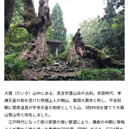
大箕（だいき）山中にある、真言宗豊山派の古刹。奈良時代、孝
謙天皇の勅を受けた照檀上人が開山、龍頭大箕寺と称し、平安前
期に菅原道真が宇多天皇の勅使として入山、3院49坊を建てて大箕
山菅山寺と改名しました。
江戸時代になって徳川家康の強い要望により、鎌倉の中期に専暁
上人が唐から持ち帰った教典約7000巻（国宝）のうち、5714巻を