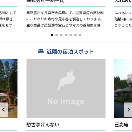
株式会社一期一食
ふれあ
名物として
自然豊かな長浜市余呉町にて、滋賀県産の原材料
ふれあいス
受け継ぎ、
にこだわりお寿司や昆布巻を製造しております。
階構内にあり、 地元・近隣の方
味をもつ白
主な商品は琵琶湖の宝石ビワマスの養殖魚を使っ
とするこだわ
召し上がっ
たビワマス棒寿司、ビワマス昆布巻、ビワマスス
するコーナーです。 木
モーク等を中心に販売し...
数々、...
近隣の宿泊スポット
想古亭げんない
己高庵