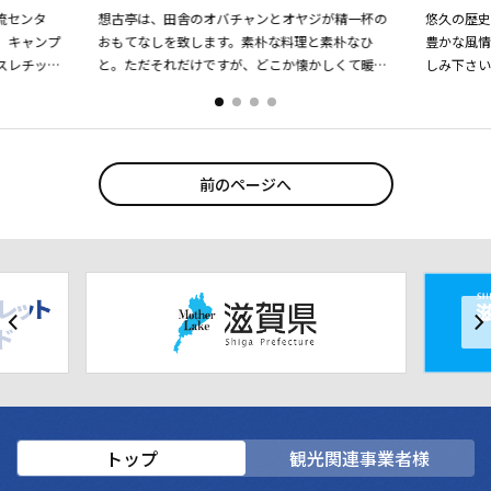
流センタ
想古亭は、田舎のオバチャンとオヤジが精一杯の
悠久の歴
、キャンプ
おもてなしを致します。素朴な料理と素朴なひ
豊かな風
スレチッ
と。ただそれだけですが、どこか懐かしくて暖か
しみ下さい
ラウンド･
い…。どうぞごゆっくりお寛ぎください。お泊ま
楽しむ露
りは、一日四組様だけに限ら...
おくつろぎく
前のページへ
トップ
観光関連事業者様