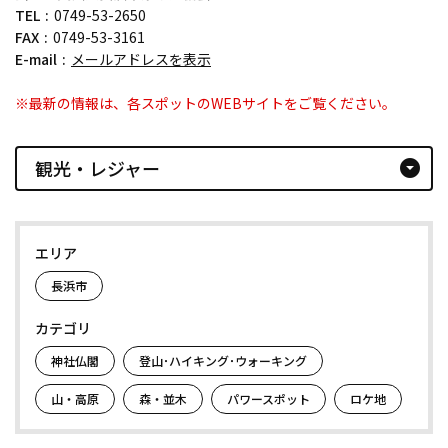
TEL
0749-53-2650
FAX
0749-53-3161
E-mail
メールアドレスを表示
※最新の情報は、各スポットのWEBサイトをご覧ください。
観光・レジャー
arrow_drop_down_circle
エリア
長浜市
カテゴリ
神社仏閣
登山･ハイキング･ウォーキング
山・高原
森・並木
パワースポット
ロケ地