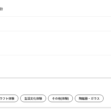
 台
。
ラフト体験
生活文化体験
その他(体験)
陶磁器・ガラス