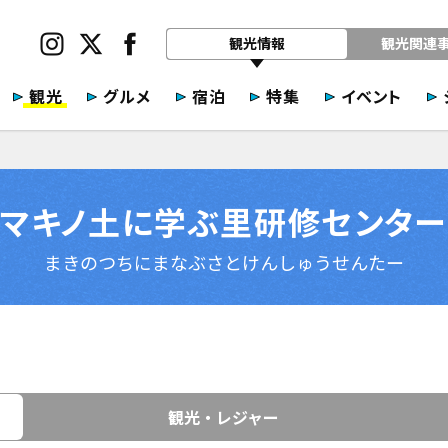
観光情報
観光関連
観光
グルメ
宿泊
特集
イベント
マキノ土に学ぶ里研修センター
まきのつちにまなぶさとけんしゅうせんたー
観光・レジャー