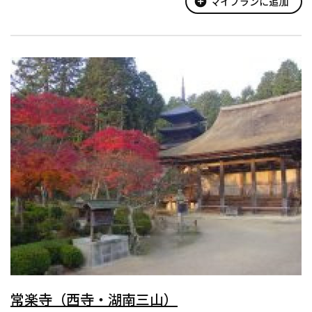
add_circle
マイプランに追加
常楽寺（西寺・湖南三山）