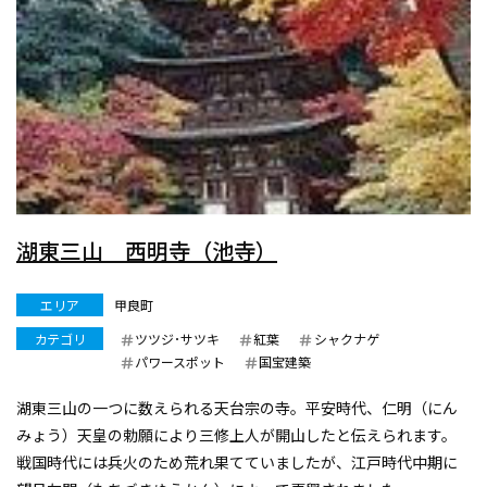
湖東三山 西明寺（池寺）
エリア
甲良町
カテゴリ
ツツジ･サツキ
紅葉
シャクナゲ
パワースポット
国宝建築
湖東三山の一つに数えられる天台宗の寺。平安時代、仁明（にん
みょう）天皇の勅願により三修上人が開山したと伝えられます。
戦国時代には兵火のため荒れ果てていましたが、江戸時代中期に