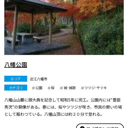
八幡公園
エリア
近江八幡市
カテゴリ
公園
桜
城･城跡
ツツジ･サツキ
八幡山山麓に御大典を記念して昭和5年に完工。公園内には”豊臣
秀次”の銅像がある。春には、桜やツツジが咲き、市民の憩いの場
として賑わつている。八幡山頂には約２０分で登れる。