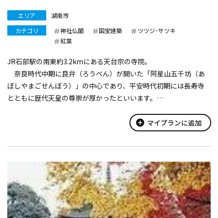
エリア
湖南市
カテゴリ
神社仏閣
国宝建築
ツツジ･サツキ
紅葉
JR石部駅の南東約3.2kmにある天台宗の寺院。
奈良時代中期に良弁（ろうべん）が開いた「阿星山五千坊（あ
ぼしやまごせんぼう）」の中心であり、平安時代初期には長寿寺
とともに歴代天皇の尊崇が厚かったといいます。
山門に続く広い境内の木立の参道の奥に、国宝指定の和様の大
きな本堂がどっしりと立ち、古寺らしい落ち着い...
add_circle
マイプランに追加