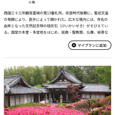
梅
西国三十三所観音霊場の第13番札所。奈良時代後期に、聖武天皇
の発願により、良弁によって開かれた。広大な境内には、寺名の
由来となった天然記念物の硅灰石（けいかいせき）がそびえてい
る。国宝の本堂・多宝塔をはじめ、経典・聖教類、仏像、絵巻な
ど多くの国宝、重要文化財がある。
【石山寺多宝塔】
add_circle
マイプランに追加
建久5年（1194年）...