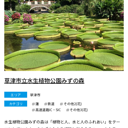
草津市立水生植物公園みずの森
エリア
草津市
カテゴリ
蓮
鉄道
その他2(花)
高速道路IC・SIC
その他3(花)
水生植物公園みずの森は「植物と人、水と人のふれあい」をテー