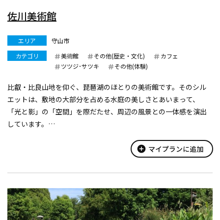
佐川美術館
エリア
守山市
カテゴリ
美術館
その他(歴史・文化)
カフェ
ツツジ･サツキ
その他(体験)
比叡・比良山地を仰ぐ、琵琶湖のほとりの美術館です。そのシル
エットは、敷地の大部分を占める水庭の美しさとあいまって、
「光と影」の「空間」を際だたせ、周辺の風景との一体感を演出
しています。
「水に浮かぶ美術館」称される贅沢な空間の中に、日本画家の平
山郁夫（1930-2009）、彫刻家の佐藤忠良（1912-2011）、陶芸...
add_circle
マイプランに追加