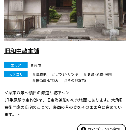
旧和中散本舗
エリア
栗東市
カテゴリ
景勝地
ツツジ･サツキ
史跡･名勝･庭園
旧街道･町並み
その他3(花)
＜栗東八景〜積日の海道と城跡〜＞
JR手原駅の東約2km、旧東海道沿いの六地蔵にあります。大角弥
右衛門家の邸宅のことで、豪商の昔の姿をそのまま今に留めてい
ます。
六地蔵には江戸時代、旅人のために道中薬を売る店が数軒あり、
大角家は、その中で和中散という薬を売る「ぜさいや」の本舗と
add_circle
マイプランに追加