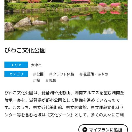
びわこ文化公園
エリア
大津市
カテゴリ
公園
クラフト体験
花菖蒲・あやめ
桜
紅葉
びわこ文化公園は、琵琶湖や比叡山、湖南アルプスを望む湖南丘
陵地一帯を、滋賀県が都市公園として整備を進めているもので
す。このうち、県立近代美術館、県立図書館、県立埋蔵文化財セ
ンター等を含む地域は《文化ゾーン》として、多くの人々にご利
用いただいています。
文化ゾーン内には上記施設の他、茶室『夕照庵』、日本庭園『夕
add_circle
マイプランに追加