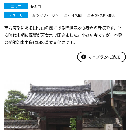
エリア
長浜市
カテゴリ
ツツジ･サツキ
神社仏閣
史跡･名勝･庭園
市内南部にある田村山の麓にある臨済宗妙心寺派の寺院です。平
安時代末期に源賢が天台宗で開きました。小さい寺ですが、本尊
の薬師如来坐像は国の重要文化財です。
add_circle
マイプランに追加