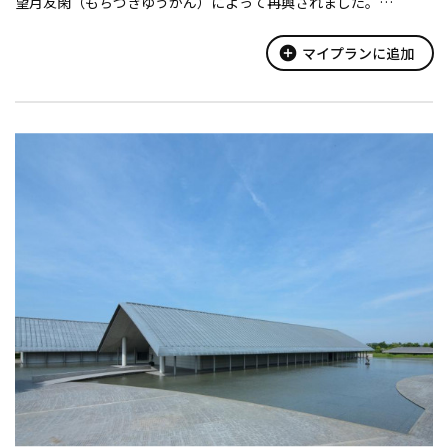
望月友閑（もちづきゆうかん）によって再興されました。
門をくぐると参道が続き、山坊跡の石垣が散在しており、平安、
鎌倉、室町時代を通じて祈願・...
add_circle
マイプランに追加