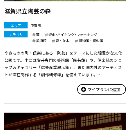
滋賀県立陶芸の森
エリア
甲賀市
カテゴリ
蓮
登山･ハイキング･ウォーキング
美術館
森・並木
博物館・資料館
やきものの町・信楽にある「陶芸」をテーマにした緑豊かな文化
公園です。中には陶芸専門の美術館「陶芸館」や、信楽焼のショ
ップ＆ギャラリー「信楽産業展示館」、また国内外のアーティス
トが滞在制作する「創作研修館」を備えています。
広大な芝生の広場では、ご家族やペットと一緒にピクニックもお
楽しみいただけます。
add_circle
マイプランに追加
そのほか園内に...