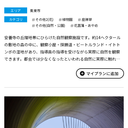
エリア
栗東市
カテゴリ
その他2(花)
植物園
座禅草
その他(自然・公園)
花菖蒲・あやめ
安養寺の丘陵地帯にひらけた自然観察施設です。約14ヘクタール
の敷地の森の中に、観察小屋・探勝道・ビートルランド・イトト
ンボの湿地があり、指導員の指導を受けながら実際に自然を観察
できます。都会では少なくなったといわれる自然に実際に触れ、
自然が語りかけているものや大切さを体感できる施設として人気
を集めています。また、自分の...
add_circle
マイプランに追加