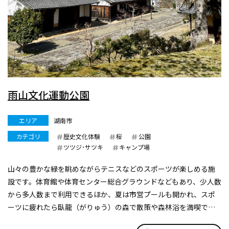
雨山文化運動公園
エリア
湖南市
カテゴリ
歴史文化体験
桜
公園
ツツジ･サツキ
キャンプ場
山々の豊かな緑を眺めながらテニスなどのスポーツが楽しめる施
設です。体育館や体育センター総合グラウンドなどもあり、少人数
から多人数まで利用できるほか、夏は市営プールも開かれ、スポ
ーツに疲れたら臥龍（がりゅう）の森で散策や森林浴を満喫でき
ます。瞑想（めいそう）の森や野鳥の森と、公園内のゾーンごとに