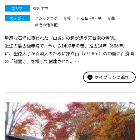
エリア
東近江市
カテゴリ
シャクナゲ
桜
石仏･碑・墓
藤
その他2(花)
重厚な石垣に覆われた『山城』の趣が漂う天台宗の寺院。
近江の最古級寺院で、今から1400年の昔、推古14年（606年）
に、聖徳太子が百済人のために押立山（771.8ｍ）の中腹に百済国
の「龍雲寺」を模して創建された。
龍雲寺と百済寺のご本尊は、同一の巨木から彫られた「同木二
体」の十一面観世音菩薩と伝わる。
add_circle
マイプランに追加
開闢法要...