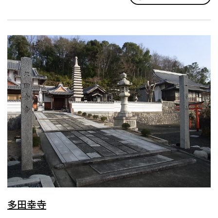
照の...
多田幸寺