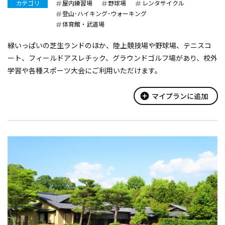
カテゴリ
屋内練習場
野球場
レンタサイクル
登山･ハイキング･ウォーキング
体育館・武道場
緑いっぱいの芝生ランドのほか、陸上競技場や野球場、テニスコ
ート、フィールドアスレチック、グラウンドゴルフ場があり、校外
学習や各種スポーツ大会にご利用いただけます。
add_circle
マイプランに追加