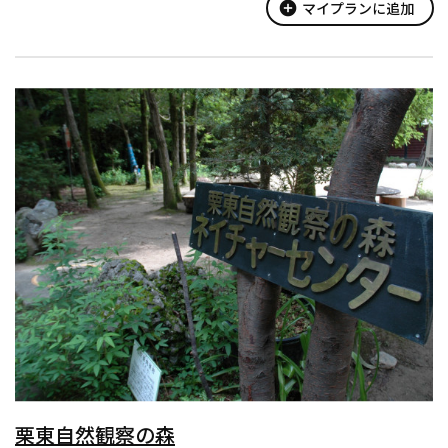
名前がつけられていて、公...
add_circle
マイプランに追加
栗東自然観察の森