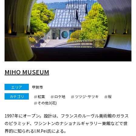
MIHO MUSEUM
エリア
甲賀市
カテゴリ
紅葉
ロケ地
ツツジ･サツキ
桜
その他3(花)
1997年にオープン。設計は、フランスのルーヴル美術館のガラス
のピラミッド、ワシントンのナショナルギャラリー東館などで世
界的に知られるI.M.Pei氏による。