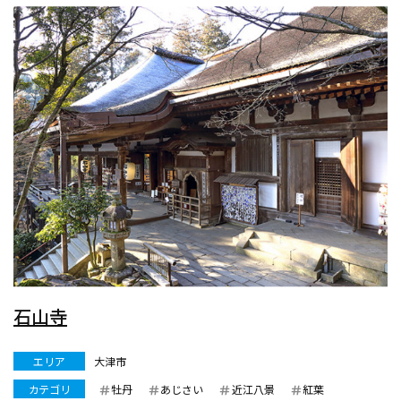
石山寺
エリア
大津市
カテゴリ
牡丹
あじさい
近江八景
紅葉