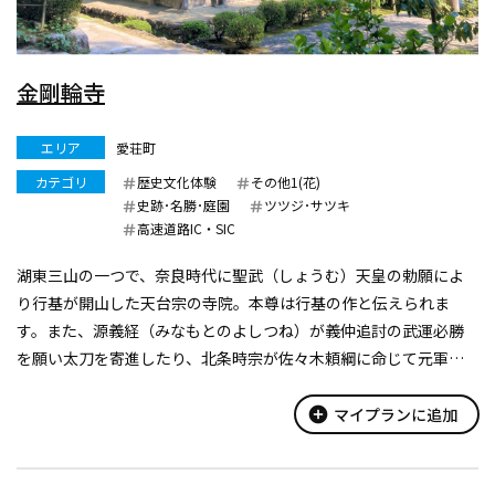
金剛輪寺
エリア
愛荘町
カテゴリ
歴史文化体験
その他1(花)
史跡･名勝･庭園
ツツジ･サツキ
高速道路IC・SIC
湖東三山の一つで、奈良時代に聖武（しょうむ）天皇の勅願によ
り行基が開山した天台宗の寺院。本尊は行基の作と伝えられま
す。また、源義経（みなもとのよしつね）が義仲追討の武運必勝
を願い太刀を寄進したり、北条時宗が佐々木頼綱に命じて元軍降
伏の祈願をしたといわれます。 山門から本堂までサツキに囲ま
れた石段が続き、山岳城郭であっ...
add_circle
マイプランに追加