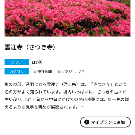
雲迎寺（さつき寺）
エリア
日野町
カテゴリ
神社仏閣
ツツジ･サツキ
町の東部、音羽にある雲迎寺（浄土宗）は、「さつき寺」という
名の方がよく知られています。境内いっぱいに、さつきの古木が
生い茂り、6月上旬から中旬にかけての開花時期には、紅一色の燃
えるような見事な眺めが展開されます。
雲迎寺は、昔、宝殿ガ岳の山頂にあった神社の別当寺としてこ
の地に建てられたのが始まりです。さつきの築山...
add_circle
マイプランに追加