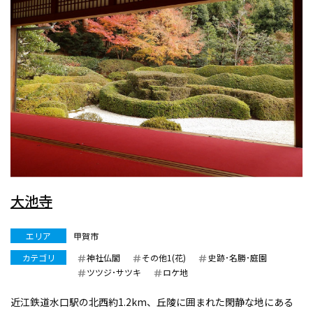
大池寺
エリア
甲賀市
カテゴリ
神社仏閣
その他1(花)
史跡･名勝･庭園
ツツジ･サツキ
ロケ地
近江鉄道水口駅の北西約1.2km、丘陵に囲まれた閑静な地にある