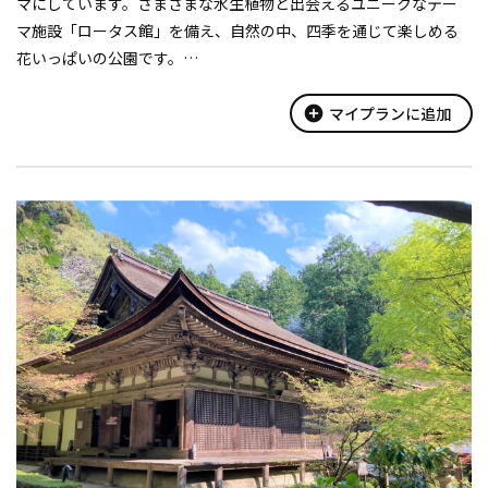
マにしています。さまざまな水生植物と出会えるユニークなテー
マ施設「ロータス館」を備え、自然の中、四季を通じて楽しめる
花いっぱいの公園です。
【春～夏頃の花】
・ヒスイカズラ・ベニシダレザクラ・ベニバスモモ・ポンテデリ
add_circle
マイプランに追加
ア・ミツガシワ・ムユウジュ・ヤマボウシ・カ...