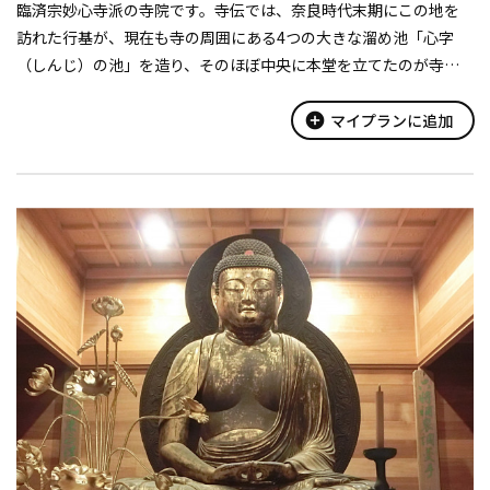
臨済宗妙心寺派の寺院です。寺伝では、奈良時代末期にこの地を
訪れた行基が、現在も寺の周囲にある4つの大きな溜め池「心字
（しんじ）の池」を造り、そのほぼ中央に本堂を立てたのが寺の
始まりとされています。寺名もこのことに由来しています。「心字
（しんじ）の池（いけ）...
add_circle
マイプランに追加