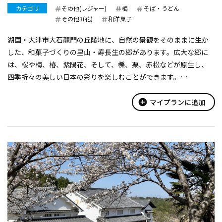
カテゴリ
その他(レジャー)
梅
そば・うどん
その他3(花)
和洋菓子
湖国・大津市大石龍門の丘陵地に、自然の景観をそのままに生か
した、和菓子づくりの里山・寿長生の郷があります。広大な郷に
は、桜や梅、椿、紫陽花、そして、櫟、栗、赤松などが原生し、
四季折々の美しい日本の彩りを楽しむことができます。
苑内には、菓子売場のほか、茶室や食事処、甘味処、ベーカリ
ー・カフェ、陶房などが点在してお...
add_circle
マイプランに追加