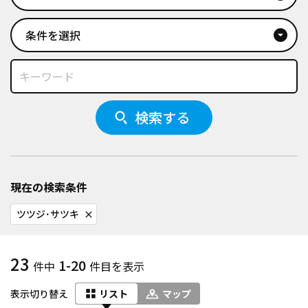
条件を選択
arrow_drop_down_circle
検索する
現在の検索条件
ツツジ･サツキ
close
23
1-20
件中
件目を表示
表示切り替え
リスト
マップ