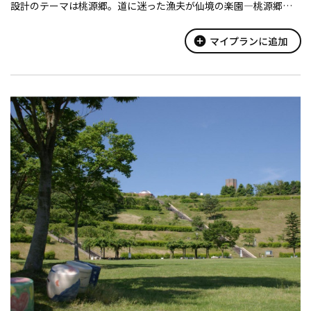
設計のテーマは桃源郷。道に迷った漁夫が仙境の楽園―桃源郷を
見つけ出すという、陶淵明の「桃花源記」に描かれた物語を、信
楽の地に実現しました。
add_circle
マイプランに追加
美術館本館は、「...