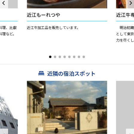
近江もーれつや
近江牛
料理、比叡
近江牛加工品を販売しています。
明治初期
料理など。
として東
力を尽く
期、瀬田
ます。 近
近隣の宿泊スポット