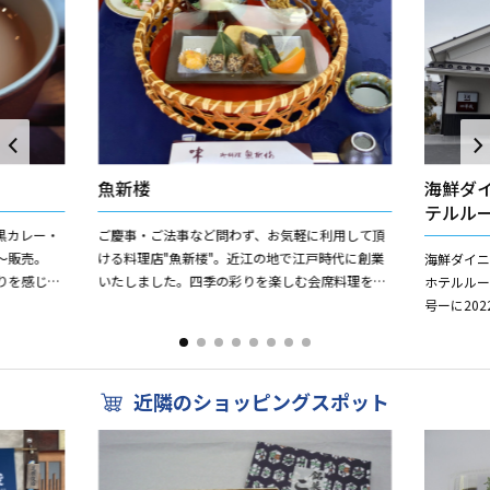
魚新楼
海鮮ダ
テルル
黒カレー・
ご慶事・ご法事など問わず、お気軽に利用して頂
0～販売。
ける料理店"魚新楼"。近江の地で江戸時代に創業
海鮮ダイニ
りを感じる
いたしました。四季の彩りを楽しむ会席料理をか
ホテルルー
さい。 手
しこまらず、しかし、吟味した旬の素材を正直に
号ーに20
仕上げてゆく伝統の「和...
居酒屋と焼
染対...
近隣のショッピングスポット