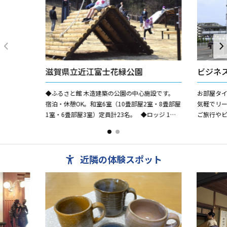
滋賀県立近江富士花緑公園
ビジネ
◆ふるさと館 木造建築の公園の中心施設です。
お部屋タ
宿泊・休憩OK。和室6室（10畳部屋2室・8畳部屋
気軽でリ
1室・6畳部屋3室）定員計23名。 ◆ロッジ 1棟
ご旅行や
貸しの宿泊棟です。（6棟あり、各4名定員...
のお客様
近隣の体験スポット