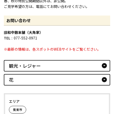
春、秋の特別公開期間以外は、非公開。
ご見学希望の方は、電話にてお問い合わせください。
お問い合わせ
旧和中散本舗（大角家）
TEL
077-552-0971
※最新の情報は、各スポットのWEBサイトをご覧ください。
観光・レジャー
arrow_drop_down_circle
花
arrow_drop_down_circle
エリア
栗東市