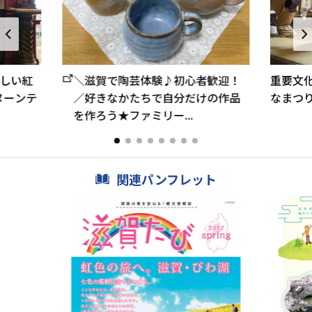
しい紅
＼滋賀で陶芸体験♪初心者歓迎！
重要文
ヌーンテ
／好きなかたちで自分だけの作品
なまつ
を作ろう★ファミリー...
関連パンフレット