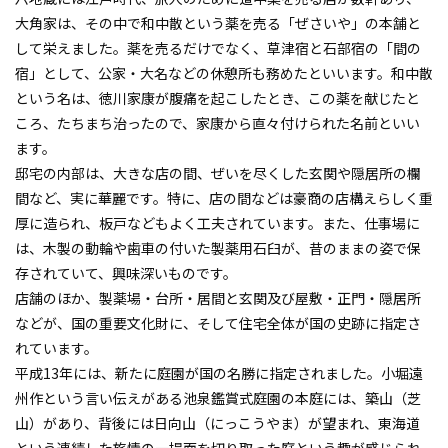
大角家は、その中で和中散という薬を売る「ぜさいや」の本舗と
して栄えました。薬を売るだけでなく、草津宿と石部宿の「間の
宿」として、公家・大名などの休憩所も務めたといいます。和中散
という名は、徳川家康が腹痛を起こしたとき、この薬を献じたと
ころ、たちまち治ったので、家康から直々付けられた名前といい
ます。
邸宅の内部は、大きな店の間、ぜいを尽くした玄関や隠居所の欄
間など、実に華麗です。特に、店の間などは豪商の店構えらしく重
厚に造られ、板戸などもよく工夫されています。また、仕事場に
は、木製の動輪や歯車の付いた製薬用石臼が、昔のままの姿で保
存されていて、興味深いものです。
店舗のほか、製薬場・台所・居間と玄関及び屋敷・正門・隠居所
などが、国の重要文化財に、そして住宅全体が国の史跡に指定さ
れています。
平成13年には、新たに庭園が国の名勝に指定されました。小堀遠
州作という言い伝えがある池泉鑑賞式庭園の本庭には、築山（芝
山）があり、背後には日向山（にっこうやま）が望まれ、東海道
という連続した旅情の一場面を切り取った庭という趣が感じられ