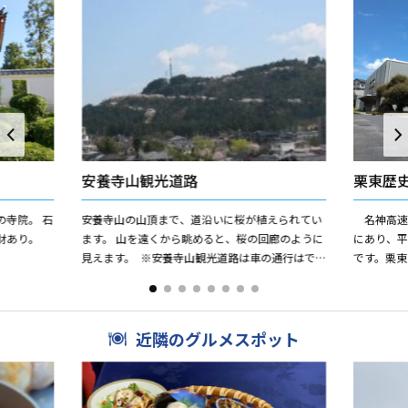
安養寺山観光道路
栗東歴
寺院。 石
安養寺山の山頂まで、道沿いに桜が植えられてい
名神高速
財あり。
ます。 山を遠くから眺めると、桜の回廊のように
にあり、平
見えます。 ※安養寺山観光道路は車の通行はで
です。栗東
きません。 公共交通機関をご利用ください。
栗東市の
す。 エント
近隣のグルメスポット