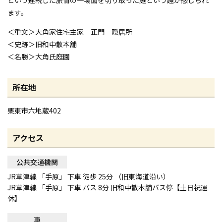
ます。
＜重文＞大角家住宅主家 正門 隠居所
＜史跡＞旧和中散本舗
＜名勝＞大角氏庭園
所在地
栗東市六地蔵402
アクセス
公共交通機関
JR草津線 「手原」 下車 徒歩 25分 （旧東海道沿い）
JR草津線 「手原」 下車 バス 8分 旧和中散本舗バス停【土日祝運
休】
車