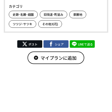
カテゴリ
史跡･名勝･庭園
旧街道･町並み
景勝地
ツツジ･サツキ
その他3(花)
ポスト
シェア
LINEで送る
マイプランに追加
add_circle