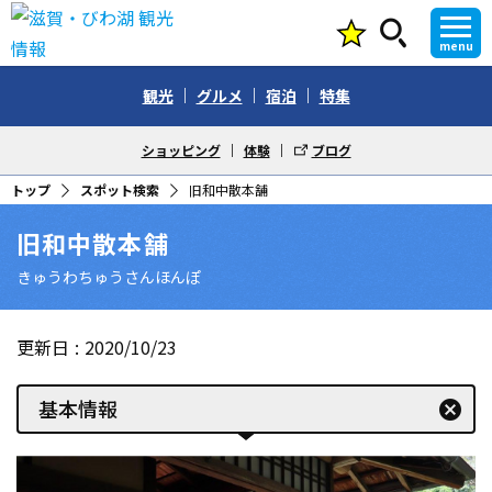
menu
観光
グルメ
宿泊
特集
ショッピング
体験
ブログ
トップ
スポット検索
旧和中散本舗
旧和中散本舗
きゅうわちゅうさんほんぽ
更新日
2020/10/23
基本情報
cancel