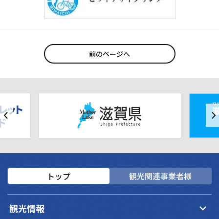
前のページへ
トップ
観光関連事業者様
keyboard_arrow_down
観光情報