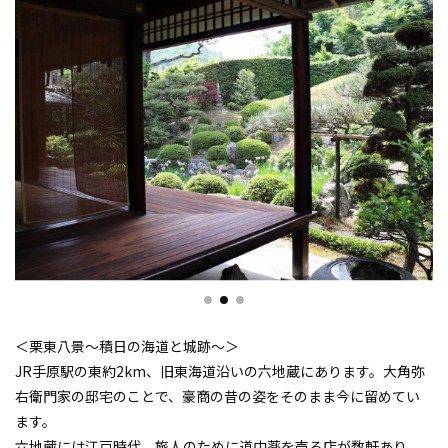
＜栗東八景〜積日の海道と城跡〜＞
JR手原駅の東約2km、旧東海道沿いの六地蔵にあります。大角弥
右衛門家の邸宅のことで、豪商の昔の姿をそのまま今に留めてい
ます。
六地蔵には江戸時代、旅人のために道中薬を売る店が数軒あり、