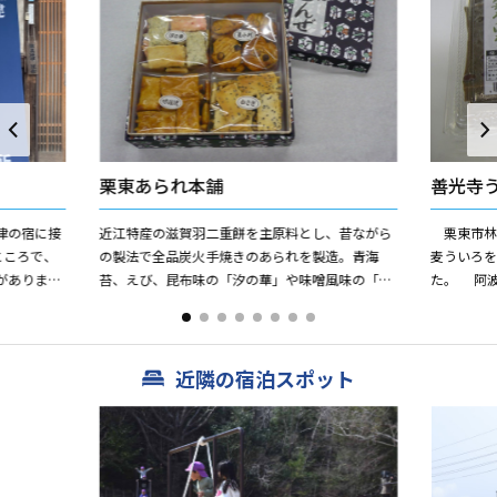
栗東あられ本舗
善光寺
津の宿に接
近江特産の滋賀羽二重餅を主原料とし、昔ながら
栗東市林
ところで、
の製法で全品炭火手焼きのあられを製造。青海
麦ういろ
がありまし
苔、えび、昆布味の「汐の華」や味噌風味の「香
た。 阿
旅人がお茶
里古里」が人気です。 ※道の駅アグリの郷など
の文化年
でも販売しています。
ています。 
近隣の宿泊スポット