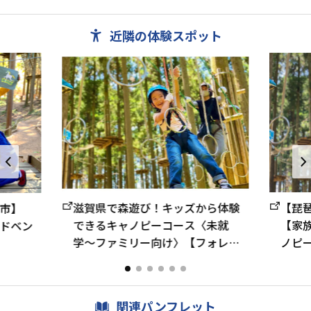
バーベキューも...
村」、林業
近隣の体験スポット
滋賀県で森遊び！キッズから体験
【琵
市】
できるキャノピーコース〈未就
【家
ドベン
学〜ファミリー向け〉【フォレス
ノピー
トアドベンチャー・栗東】
関連パンフレット