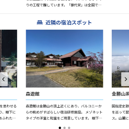
りの工程で醸しています。「御代栄」は全国でも
数少ない本当の手づくりの技と愛情で少量しか造
らず、全量低温発酵、低温...
近隣の宿泊スポット
森遊館
金勝山
を思わせる
森遊館は金勝山の頂上近くにあり、バルコニーか
国指定史
り、眼下に
らの眺めがすばらしい宿泊研修施設。 メゾネット
を巡って
あふれた宿
タイプの洋室と和室をご用意しています。 眼下に
ス。山麓
のバンガロ
ひろがる琵琶湖や素晴らしい夜景を眺めながら、
ーロッパ