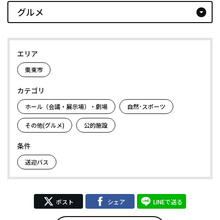
グルメ
arrow_drop_down_circle
エリア
栗東市
カテゴリ
ホール（会議・展示場）・劇場
自然･スポーツ
その他(グルメ)
公的施設
条件
送迎バス
ポスト
シェア
LINEで送る