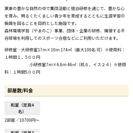
栗東の豊かな自然の中で集団活動と宿泊研修を通じて、豊かな心
を育み、明るくたくましい青少年を育成するとともに生涯学習の
振興を図ることを目的とした施設です。
森林環境学習（やまのこ）事業、団体・企業の研修、隣接する平
谷球場を利用してのスポーツ合宿などにご利用いただけます。
研修室…大研修室17m×10m 174㎡（最大100名 可）※使用料：
１時間１，5００円
小研修室7m×6.6m 46㎡（机８、イス２４）※使用
料：１時間5００円
部屋数/料金
和室（定員4
名）
2
部屋／10700円〜
和室（定員7