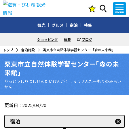
menu
観光
グルメ
宿泊
特集
ショッピング
体験
ブログ
トップ
宿泊施設
栗東市立自然体験学習センター「森の未来館」
栗東市立自然体験学習センター「森の未
来館」
りっとうしりつしぜんたいけんがくしゅうせんたーもりのみらい
かん
更新日
2025/04/20
宿泊
cancel