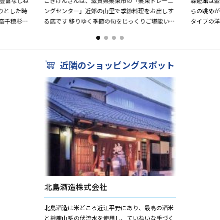
豊富なじね
ごきげんさんは、滋賀県栗東市の「栗東トレーニ
森遊館は
りとした時
ングセンター」近郊の山里で季節料理をお出しす
らの眺めがす
高千穂杉で
る店です 移りゆく季節の旬をじっくりご堪能いた
タイプの洋
を満載して、
だけるメニューを多数ご用意し、山のさち、渓の
ひろがる
さちを存分に味わって...
バーベキュー
近隣のショッピングスポット
北島酒造株式会社
北島酒造は米どころ近江平野にあり、最高の酒米
と鈴鹿山系の伏流水を使用し、ていねいな手づく