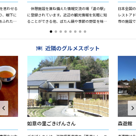
を思わせる
休憩施設を兼ね備えた情報交流の場「道の駅」
日本全国
り、眼下に
に登録されています。近辺の観光情報を気軽に知
レストアド
あふれた宿
ることができる他、ぼたん鍋や季節の野菜を味わ
市の施設で
のバンガロ
うことができます。また、産地直送野菜や特産品
東には、
のいちじくを使ったジャム...
ス」と未就学
近隣のグルメスポット
如意の里ごきげんさん
森遊館